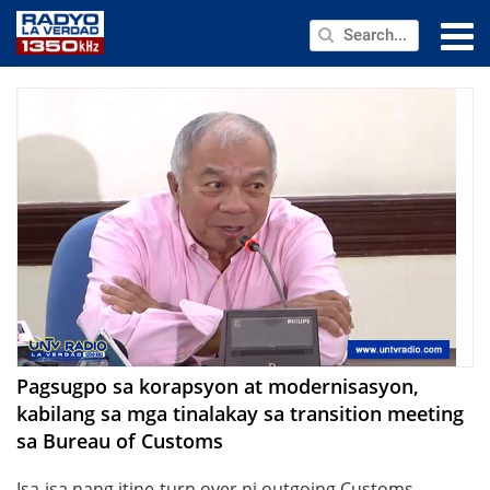
NEWS
PUBLIC SERVICE
ANNOUNCEMENTS
PROGRAMS
ABOUT
CONTACT US
Pagsugpo sa korapsyon at modernisasyon,
kabilang sa mga tinalakay sa transition meeting
sa Bureau of Customs
Isa-isa nang itine-turn over ni outgoing Customs