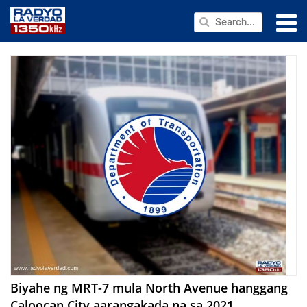
NEWS
PUBLIC SERVICE
ANNOUNCEMENTS
PROGRAMS
ABOUT
CONTACT US
Biyahe ng MRT-7 mula North Avenue hanggang
Caloocan City aarangakada na sa 2021