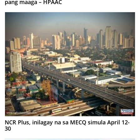
pang maaga – HPAAC
NCR Plus, inilagay na sa MECQ simula April 12-
30