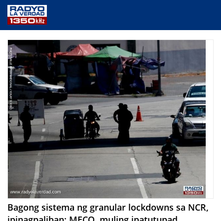
NEWS
PUBLIC SERVICE
ANNOUNCEMENTS
PROGRAMS
ABOUT
CONTACT US
Bagong sistema ng granular lockdowns sa NCR,
ipinagpaliban; MECQ, muling ipatutupad