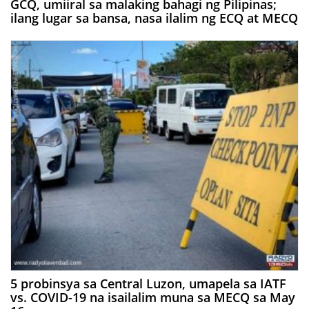
GCQ, umiiral sa malaking bahagi ng Pilipinas;
ilang lugar sa bansa, nasa ilalim ng ECQ at MECQ
5 probinsya sa Central Luzon, umapela sa IATF
vs. COVID-19 na isailalim muna sa MECQ sa May