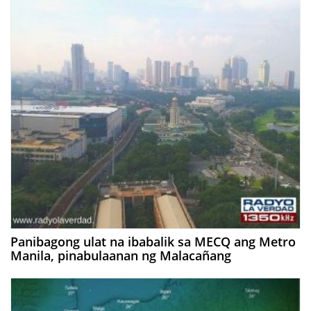
Panibagong ulat na ibabalik sa MECQ ang Metro
Manila, pinabulaanan ng Malacañang