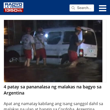
NEWS
PUBLIC SERVICE
ANNOUNCEMENTS
PROGRAMS
ABOUT
CONTACT US
4 patay sa pananalasa ng malakas na bagyo sa
Argentina
Apat ang namatay kabilang ang isang sanggol dahil sa
malakas na ulan at hangin sa Cordoba, Argentina