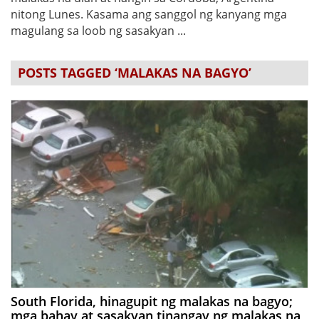
nitong Lunes. Kasama ang sanggol ng kanyang mga
magulang sa loob ng sasakyan ...
POSTS TAGGED ‘MALAKAS NA BAGYO’
South Florida, hinagupit ng malakas na bagyo;
mga bahay at sasakyan tinangay ng malakas na