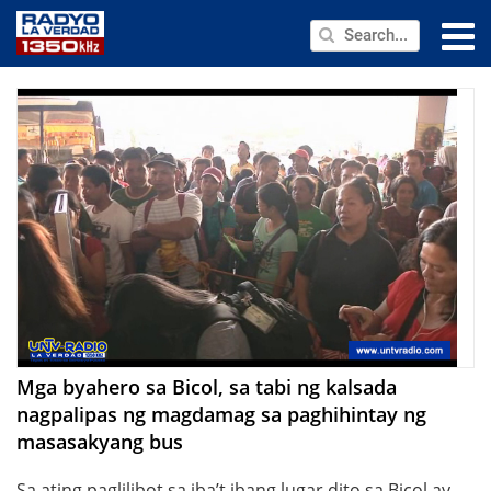
NEWS
PUBLIC SERVICE
ANNOUNCEMENTS
PROGRAMS
ABOUT
CONTACT US
Mga byahero sa Bicol, sa tabi ng kalsada
nagpalipas ng magdamag sa paghihintay ng
masasakyang bus
Sa ating paglilibot sa iba’t ibang lugar dito sa Bicol ay