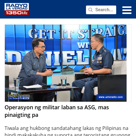
NEWS
PUBLIC SERVICE
ANNOUNCEMENTS
PROGRAMS
ABOUT
CONTACT US
Operasyon ng militar laban sa ASG, mas
pinaigting pa
Tiwala ang hukbong sandatahang lakas ng Pilipinas na
hindi makakakuha ng suporta ang teroristang grupong