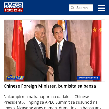
NEWS
PUBLIC SERVICE
ANNOUNCEMENTS
PROGRAMS
ABOUT
CONTACT US
Chinese Foreign Minister, bumisita sa bansa
Nakumpirma na kahapon na dadalo si Chinese
President Xi Jinping sa APEC Summit sa susunod na
linggo. Ngayong araw naman, dumating sa bansa ang