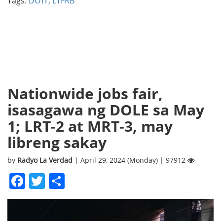
Tags:
DOTr
,
LTFRB
Nationwide jobs fair,
isasagawa ng DOLE sa May
1; LRT-2 at MRT-3, may
libreng sakay
by
Radyo La Verdad
| April 29, 2024 (Monday) | 97912
Facebook
Twitter
Share