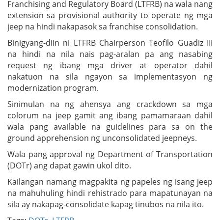
Franchising and Regulatory Board (LTFRB) na wala nang
extension sa provisional authority to operate ng mga
jeep na hindi nakapasok sa franchise consolidation.
Binigyang-diin ni LTFRB Chairperson Teofilo Guadiz III
na hindi na nila nais pag-aralan pa ang nasabing
request ng ibang mga driver at operator dahil
nakatuon na sila ngayon sa implementasyon ng
modernization program.
Sinimulan na ng ahensya ang crackdown sa mga
colorum na jeep gamit ang ibang pamamaraan dahil
wala pang available na guidelines para sa on the
ground apprehension ng unconsolidated jeepneys.
Wala pang approval ng Department of Transportation
(DOTr) ang dapat gawin ukol dito.
Kailangan namang magpakita ng papeles ng isang jeep
na mahuhuling hindi rehistrado para mapatunayan na
sila ay nakapag-consolidate kapag tinubos na nila ito.