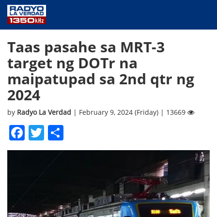
NEWS
Taas pasahe sa MRT-3
PUBLIC SERVICE
target ng DOTr na
ANNOUNCEMENTS
maipatupad sa 2nd qtr ng
PROGRAMS
2024
ABOUT
CONTACT US
by
Radyo La Verdad
| February 9, 2024 (Friday) | 13669
Facebook
Twitter
Share