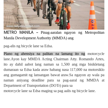
METRO MANILA –
Pinag-aaralan ngayon ng Metropolitan
Manila Development A
uthority (MMDA) ang
pag-alis ng bicycle lane sa Edsa.
Plano ng ahensiya na palitan na lamang ito ng
motorcycle
lane.Ayon kay MMDA Acting Chairman Atty. Romando Artes,
ito ay dahil aabot lang naman sa 1,500 ang mga bisikletang
dumaraan sa Edsa kada araw habang nasa 117,000 na motorsiklo
ang gumagamit ng lansangan bawat araw.Sa ngayon ay wala pa
naman aniyang deadline para sa pag-aaral ng MMDA at
Department of Transportation (DOTr) para sa
motorcycle lane sa Edsa maging sa pag aalis ng bicycle lane.