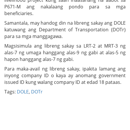
livelihood project kung saan inaasahang na aabot sa
P671-M ang nakalaang pondo para sa mga
beneficiaries.
Samantala, may handog din na libreng sakay ang DOLE
katuwang ang Department of Transportation (DOTr)
para sa mga manggagawa.
Magsisimula ang libreng sakay sa LRT-2 at MRT-3 ng
alas-7 ng umaga hanggang alas-9 ng gabi at alas-5 ng
hapon hanggang alas-7 ng gabi.
Para maka-avail ng libreng sakay, ipakita lamang ang
inyong company ID o kaya ay anomang government
issued ID kung walang company ID at edad 18 pataas.
Tags:
DOLE
,
DOTr