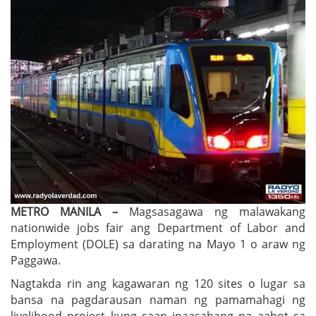
METRO MANILA –
Magsasagawa ng malawakang
nationwide jobs fair ang Department of Labor and
Employment (DOLE) sa darating na Mayo 1 o araw ng
Paggawa.
Nagtakda rin ang kagawaran ng 120 sites o lugar sa
bansa na pagdarausan naman ng pamamahagi ng