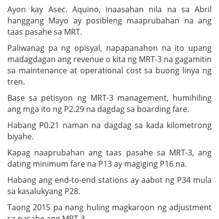
Ayon kay Asec. Aquino, inaasahan nila na sa Abril
hanggang Mayo ay posibleng maaprubahan na ang
taas pasahe sa MRT.
Paliwanag pa ng opisyal, napapanahon na ito upang
madagdagan ang revenue o kita ng MRT-3 na gagamitin
sa maintenance at operational cost sa buong linya ng
tren.
Base sa petisyon ng MRT-3 management, humihiling
ang mga ito ng P2.29 na dagdag sa boarding fare.
Habang P0.21 naman na dagdag sa kada kilometrong
biyahe.
Kapag naaprubahan ang taas pasahe sa MRT-3, ang
dating minimum fare na P13 ay magiging P16 na.
Habang ang end-to-end stations ay aabot ng P34 mula
sa kasalukyang P28.
Taong 2015 pa nang huling magkaroon ng adjustment
sa pasahe ang MRT-3