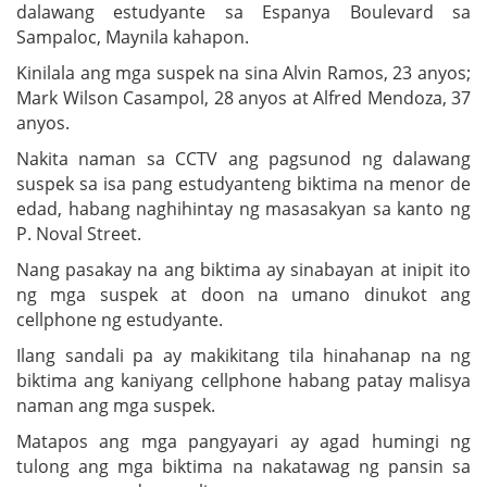
dalawang estudyante sa Espanya Boulevard sa
Sampaloc, Maynila kahapon.
Kinilala ang mga suspek na sina Alvin Ramos, 23 anyos;
Mark Wilson Casampol, 28 anyos at Alfred Mendoza, 37
anyos.
Nakita naman sa CCTV ang pagsunod ng dalawang
suspek sa isa pang estudyanteng biktima na menor de
edad, habang naghihintay ng masasakyan sa kanto ng
P. Noval Street.
Nang pasakay na ang biktima ay sinabayan at inipit ito
ng mga suspek at doon na umano dinukot ang
cellphone ng estudyante.
Ilang sandali pa ay makikitang tila hinahanap na ng
biktima ang kaniyang cellphone habang patay malisya
naman ang mga suspek.
Matapos ang mga pangyayari ay agad humingi ng
tulong ang mga biktima na nakatawag ng pansin sa