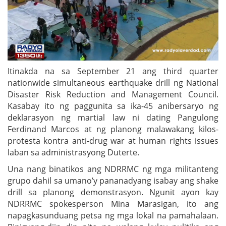
Itinakda na sa September 21 ang third quarter
nationwide simultaneous earthquake drill ng National
Disaster Risk Reduction and Management Council.
Kasabay ito ng paggunita sa ika-45 anibersaryo ng
deklarasyon ng martial law ni dating Pangulong
Ferdinand Marcos at ng planong malawakang kilos-
protesta kontra anti-drug war at human rights issues
laban sa administrasyong Duterte.
Una nang binatikos ang NDRRMC ng mga militanteng
grupo dahil sa umano’y pananadyang isabay ang shake
drill sa planong demonstrasyon. Ngunit ayon kay
NDRRMC spokesperson Mina Marasigan, ito ang
napagkasunduang petsa ng mga lokal na pamahalaan.