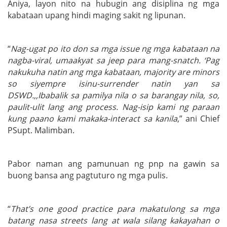
Aniya, layon nito na hubugin ang disiplina ng mga
kabataan upang hindi maging sakit ng lipunan.
“
Nag-ugat po ito don sa mga issue ng mga kabataan na
nagba-viral, umaakyat sa jeep para mang-snatch. ‘Pag
nakukuha natin ang mga kabataan, majority are minors
so siyempre isinu-surrender natin yan sa
DSWD.,,Ibabalik sa pamilya nila o sa barangay nila, so,
paulit-ulit lang ang process. Nag-isip kami ng paraan
kung paano kami makaka-interact sa kanila
,” ani Chief
PSupt. Malimban.
Pabor naman ang pamunuan ng pnp na gawin sa
buong bansa ang pagtuturo ng mga pulis.
“
That’s one good practice para makatulong sa mga
batang nasa streets lang at wala silang kakayahan o