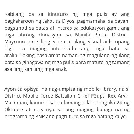
Kabilang pa sa itinuturo ng mga pulis ay ang
pagkakaroon ng takot sa Diyos, pagmamahal sa bayan,
pagsunod sa batas at interes sa edukasyon gamit ang
mga librong donasyon sa Manila Police District.
Mayroon din silang video at ilang visual aids upang
higit na maging interesado ang mga bata sa
aralin. Laking pasalamat naman ng magulang ng ilang
bata sa ginagawa ng mga pulis para matuto ng tamang
asal ang kanilang mga anak.
Ayon sa opisyal na nag-umpisa ng mobile library, na si
District Mobile Force Battalion Chief PSupt. Rex Arvin
Malimban, kauumpisa pa lamang nila noong ika-24 ng
Oktubre at nais nya sanang maging bahagi na ng
programa ng PNP ang pagtuturo sa mga batang kalye.