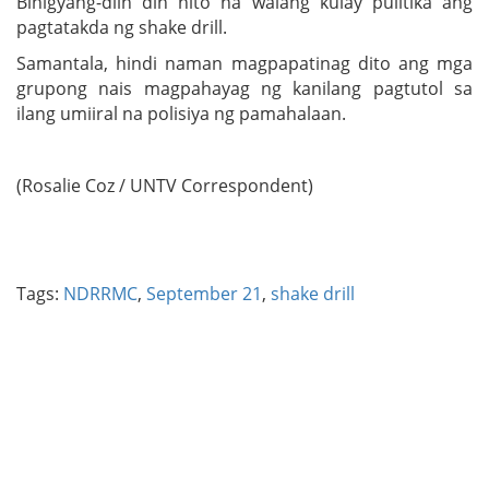
Binigyang-diin din nito na walang kulay pulitika ang
pagtatakda ng shake drill.
Samantala, hindi naman magpapatinag dito ang mga
grupong nais magpahayag ng kanilang pagtutol sa
ilang umiiral na polisiya ng pamahalaan.
(Rosalie Coz / UNTV Correspondent)
Tags:
NDRRMC
,
September 21
,
shake drill