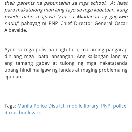
their parents na papuntahin sa mga school. At least
para makatulong man lang tayo sa mga kabataan, kung
pwede natin magawa ‘yan sa Mindanao ay gagawin
natin
,“ pahayag ni PNP Chief Director General Oscar
Albayalde.
Ayon sa mga pulis na nagtuturo, maraming pangarap
din ang mga bata lansangan. Ang kailangan lang ay
ang tamang gabay at tulong ng mga nakatatanda
upang hindi maligaw ng landas at maging problema ng
lipunan.
Tags:
Manila Police District
,
mobile library
,
PNP
,
police
,
Roxas boulevard