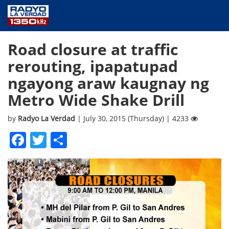
NEWS
Road closure at traffic
PUBLIC SERVICE
rerouting, ipapatupad
ANNOUNCEMENTS
ngayong araw kaugnay ng
PROGRAMS
Metro Wide Shake Drill
ABOUT
CONTACT US
by
Radyo La Verdad
| July 30, 2015 (Thursday) | 4233
Facebook
Twitter
Share