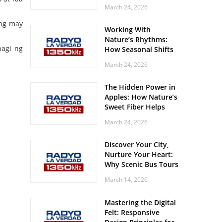
Off? Here’s What Your
March 24, 2026
Body Might Be
Whispering
ang may
Working With
Nature’s Rhythms:
hagi ng
How Seasonal Shifts
Influence Your Mood
March 24, 2026
and Vitality
The Hidden Power in
Apples: How Nature’s
Sweet Fiber Helps
Keep Your Energy
March 24, 2026
Steady and Smooth
Discover Your City,
Nurture Your Heart:
Why Scenic Bus Tours
Are a Secret Wellness
March 14, 2026
Practice
Mastering the Digital
Felt: Responsive