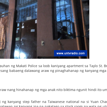
han ng Makati Police sa loob kaniyang apartment sa Taylo St. Br
 ng isang babaeng dalawang araw ng pinaghahanap ng kanyang mg
araw nang hinahanap ng mga anak nito biktima ngunit hindi ito u
 ng kanyang step father na Taiwanese national na si Yuan Ch
katawan ng kanyang ina na nakatago sa stock room na wala ng ulo