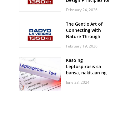
Design Principles for
Every Screen Size
February 24, 2026
The Gentle Art of
Connecting with
Nature Through
Feather Identification
February 19, 2026
Walks
Kaso ng
Leptospirosis sa
bansa, nakitaan ng
pagtaas
June 28, 2024