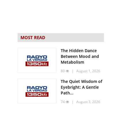
MOST READ
The Hidden Dance
Between Mood and
Metabolism
80
| August 1, 2026
The Quiet Wisdom of
Eyebright: A Gentle
Path...
74
| August 3, 2026