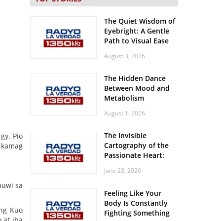
The Quiet Wisdom of
Eyebright: A Gentle
Path to Visual Ease
August 3, 2026
The Hidden Dance
Between Mood and
Metabolism
August 1, 2026
The Invisible
gy. Pio
Cartography of the
a kamag
Passionate Heart:
Meditations on
June 23, 2026
Spatial Solitude in
the Era of the
muwi sa
Feeling Like Your
Roaring Stadiums
Body Is Constantly
ang Kuo
Fighting Something
 at iba