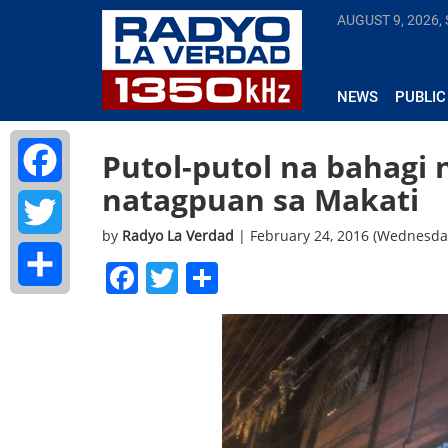
AUGUST 9, 2026,
NEWS
PUBLIC
Putol-putol na bahagi 
natagpuan sa Makati
Facebook
by
Radyo La Verdad
| February 24, 2016 (Wednesda
Twitter
Facebook
Twitter
Share
Share