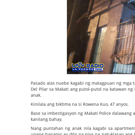
Pasado alas nuebe kagabi ng matagpuan ng mga tau
Del Pilar sa Makati ang putol-putol na katawan
anak.
Kinilala ang biktima na si Rowena Kuo, 47 anyos.
Base sa imbestigasyon ng Makati Police dalawang 
kanilang bahay.
Nang puntahan ng anak nila kagabi sa apartment
upang hanapin ay dito na niya na natuklasan ang 