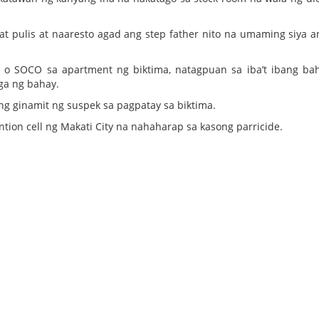
at pulis at naaresto agad ang step father nito na umaming siya 
s o SOCO sa apartment ng biktima, natagpuan sa iba’t ibang ba
ga ng bahay.
ang ginamit ng suspek sa pagpatay sa biktima.
tion cell ng Makati City na nahaharap sa kasong parricide.