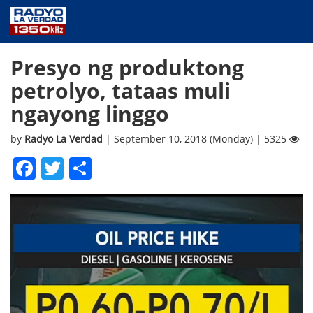
NEWS
Presyo ng produktong
PUBLIC SERVICE
petrolyo, tataas muli
ANNOUNCEMENTS
ngayong linggo
PROGRAMS
ABOUT
by
Radyo La Verdad
| September 10, 2018 (Monday) | 5325
CONTACT US
Facebook
Twitter
Share