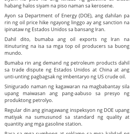
habang halos siyam na piso naman sa kerosene.
Ayon sa Department of Energy (DOE), ang dahilan pa
rin ng oil price hike ngayong linggo ay ang sanction na
ipinataw ng Estados Unidos sa bansang Iran.
Dahil dito, bumaba ang oil exports ng Iran na
itinuturing na isa sa mga top oil producers sa buong
mundo.
Bumaba rin ang demand ng petroleum products dahil
sa trade dispute ng Estados Unidos at China at ang
unti-unting pagbagsak ng imbentaryo ng US crude oil.
Sinigurado naman ng kagawaran na magbabantay sila
upang maiwasan ang pang-aabuso sa presyo ng
produktong petrolyo.
Regular din ang ginagawang inspeksyon ng DOE upang
matiyak na sumusunod sa standard ng quality at
quantity ang mga gasoline station.
Para sa mga sumbong at reklamo sa mga kalidad ng