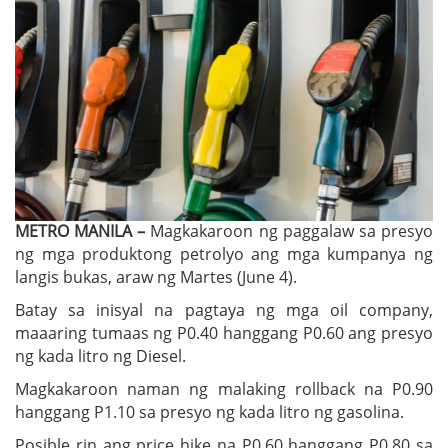
METRO MANILA –
Magkakaroon ng paggalaw sa presyo
ng mga produktong petrolyo ang mga kumpanya ng
langis bukas, araw ng Martes (June 4).
Batay sa inisyal na pagtaya ng mga oil company,
maaaring tumaas ng P0.40 hanggang P0.60 ang presyo
ng kada litro ng Diesel.
Magkakaroon naman ng malaking rollback na P0.90
hanggang P1.10 sa presyo ng kada litro ng gasolina.
Posible rin ang price hike na P0.60 hanggang P0.80 sa