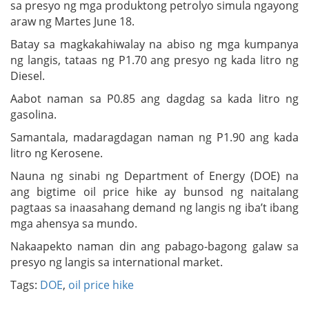
sa presyo ng mga produktong petrolyo simula ngayong
araw ng Martes June 18.
Batay sa magkakahiwalay na abiso ng mga kumpanya
ng langis, tataas ng P1.70 ang presyo ng kada litro ng
Diesel.
Aabot naman sa P0.85 ang dagdag sa kada litro ng
gasolina.
Samantala, madaragdagan naman ng P1.90 ang kada
litro ng Kerosene.
Nauna ng sinabi ng Department of Energy (DOE) na
ang bigtime oil price hike ay bunsod ng naitalang
pagtaas sa inaasahang demand ng langis ng iba’t ibang
mga ahensya sa mundo.
Nakaapekto naman din ang pabago-bagong galaw sa
presyo ng langis sa international market.
Tags:
DOE
,
oil price hike