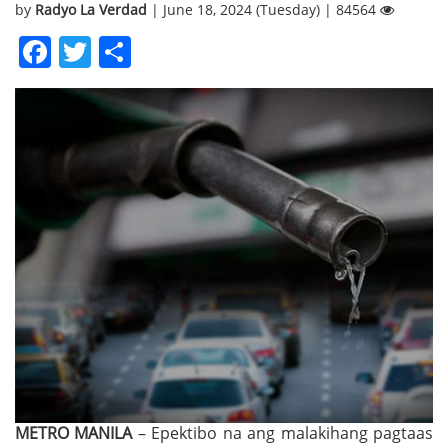
by
Radyo La Verdad
| June 18, 2024 (Tuesday) | 84564
Facebook
Twitter
Share
METRO MANILA
– Epektibo na ang malakihang pagtaas