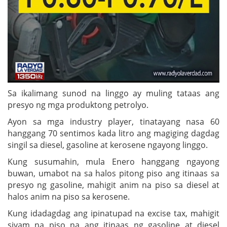
Sa ikalimang sunod na linggo ay muling tataas ang
presyo ng mga produktong petrolyo.
Ayon sa mga industry player, tinatayang nasa 60
hanggang 70 sentimos kada litro ang magiging dagdag
singil sa diesel, gasoline at kerosene ngayong linggo.
Kung susumahin, mula Enero hanggang ngayong
buwan, umabot na sa halos pitong piso ang itinaas sa
presyo ng gasoline, mahigit anim na piso sa diesel at
halos anim na piso sa kerosene.
Kung idadagdag ang ipinatupad na excise tax, mahigit
siyam na piso na ang itinaas ng gasoline at diesel