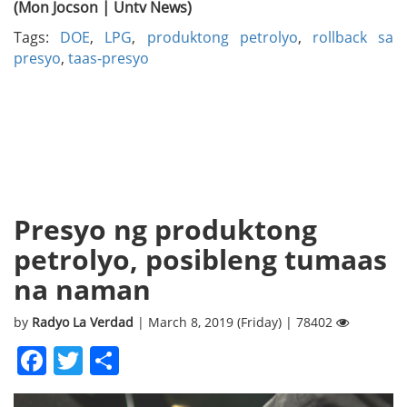
(Mon Jocson | Untv News)
Tags:
DOE
,
LPG
,
produktong petrolyo
,
rollback sa
presyo
,
taas-presyo
Presyo ng produktong
petrolyo, posibleng tumaas
na naman
by
Radyo La Verdad
| March 8, 2019 (Friday) | 78402
Facebook
Twitter
Share