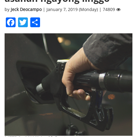
by
Jeck Deocampo
| January 7, 2019 (Monday) | 74809
Facebook
Twitter
Share