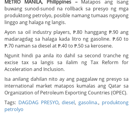
METRO MANILA, Philippines –
Matapos ang isang
buwang sunod-sunod na rollback sa presyo ng mga
produktong petrolyo, posible namang tumaas ngayong
linggo ang halaga ng langis.
Ayon sa oil industry players, ₱.80 hanggang ₱.90 ang
madaragdag sa halaga kada litro ng gasoline. ₱.60 to
₱.70 naman sa diesel at ₱.40 to ₱.50 sa kerosene.
Ngunit hindi pa anila ito dahil sa second tranche ng
excise tax sa langis sa ilalim ng Tax Reform for
Acceleration and Inclusion.
Isa anilang dahilan nito ay ang paggalaw ng presyo sa
international market matapos kumalas ang Qatar sa
Organization of Petroleum Exporting Countries (OPEC).
Tags:
DAGDAG PRESYO
,
diesel
,
gasolina.
,
produktong
petrolyo