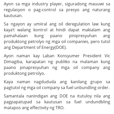
Ayon sa mga industry player, siguradong mauuwi sa
regulasyon o pag-control sa presyo ang naturang
kautusan.
Sa ngayon ay umiiral ang oil deregulation law kung
kaya’t walang kontrol at hindi dapat makialam ang
pamahalaan kung paano pinipresyuhan ang
produktong petrolyo ng mga oil companies, pero tutol
ang Department of Energy(DOE).
Ayon naman kay Laban Konsyumer President Vic
Dimagiba, karapatan ng publiko na malaman kung
paano pinapresyuhan ng mga oil company ang
produktong petrolyo.
Kaya naman nagdududa ang kanilang grupo sa
pagtutol ng mga oil company sa fuel unbundling order.
Samantala nanindigan ang DOE na itutuloy nila ang
pagpapatupad sa kautusan sa fuel undundbling
matapos ang effectivity ng TRO.