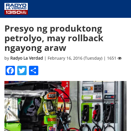
NEWS
Presyo ng produktong
PUBLIC SERVICE
petrolyo, may rollback
ANNOUNCEMENTS
ngayong araw
PROGRAMS
ABOUT
by
Radyo La Verdad
| February 16, 2016 (Tuesday) | 1651
CONTACT US
Facebook
Twitter
Share