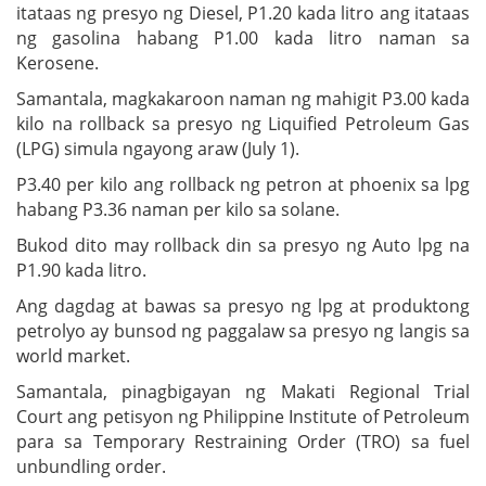
itataas ng presyo ng Diesel, P1.20 kada litro ang itataas
ng gasolina habang P1.00 kada litro naman sa
Kerosene.
Samantala, magkakaroon naman ng mahigit P3.00 kada
kilo na rollback sa presyo ng Liquified Petroleum Gas
(LPG) simula ngayong araw (July 1).
P3.40 per kilo ang rollback ng petron at phoenix sa lpg
habang P3.36 naman per kilo sa solane.
Bukod dito may rollback din sa presyo ng Auto lpg na
P1.90 kada litro.
Ang dagdag at bawas sa presyo ng lpg at produktong
petrolyo ay bunsod ng paggalaw sa presyo ng langis sa
world market.
Samantala, pinagbigayan ng Makati Regional Trial
Court ang petisyon ng Philippine Institute of Petroleum
para sa Temporary Restraining Order (TRO) sa fuel
unbundling order.