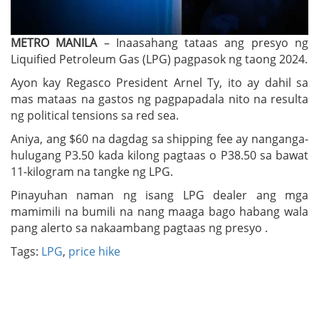
METRO MANILA
– Inaasahang tataas ang presyo ng
Liquified Petroleum Gas (LPG) pagpasok ng taong 2024.
Ayon kay Regasco President Arnel Ty, ito ay dahil sa
mas mataas na gastos ng pagpapadala nito na resulta
ng political tensions sa red sea.
Aniya, ang $60 na dagdag sa shipping fee ay nanganga-
hulugang P3.50 kada kilong pagtaas o P38.50 sa bawat
11-kilogram na tangke ng LPG.
Pinayuhan naman ng isang LPG dealer ang mga
mamimili na bumili na nang maaga bago habang wala
pang alerto sa nakaambang pagtaas ng presyo .
Tags:
LPG
,
price hike