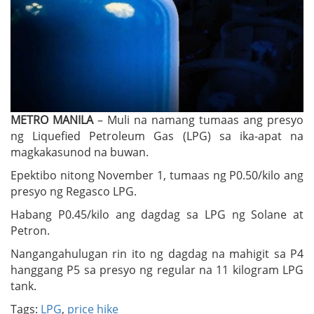
METRO MANILA
– Muli na namang tumaas ang presyo
ng Liquefied Petroleum Gas (LPG) sa ika-apat na
magkakasunod na buwan.
Epektibo nitong November 1, tumaas ng P0.50/kilo ang
presyo ng Regasco LPG.
Habang P0.45/kilo ang dagdag sa LPG ng Solane at
Petron.
Nangangahulugan rin ito ng dagdag na mahigit sa P4
hanggang P5 sa presyo ng regular na 11 kilogram LPG
tank.
Tags:
LPG
,
price hike