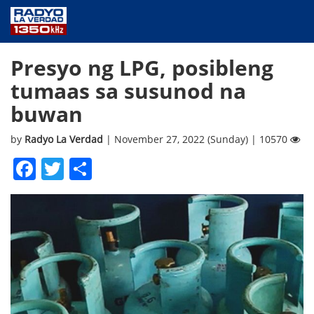
NEWS
Presyo ng LPG, posibleng
PUBLIC SERVICE
tumaas sa susunod na
ANNOUNCEMENTS
buwan
PROGRAMS
ABOUT
by
Radyo La Verdad
| November 27, 2022 (Sunday) | 10570
CONTACT US
Facebook
Twitter
Share