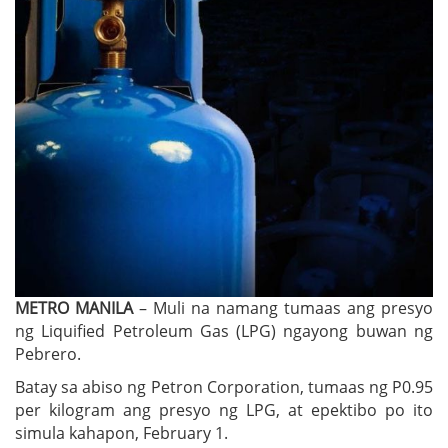
METRO MANILA
– Muli na namang tumaas ang presyo
ng Liquified Petroleum Gas (LPG) ngayong buwan ng
Pebrero.
Batay sa abiso ng Petron Corporation, tumaas ng P0.95
per kilogram ang presyo ng LPG, at epektibo po ito
simula kahapon, February 1.