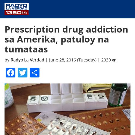
NEWS
Prescription drug addiction
PUBLIC SERVICE
sa Amerika, patuloy na
ANNOUNCEMENTS
tumataas
PROGRAMS
ABOUT
by
Radyo La Verdad
| June 28, 2016 (Tuesday) | 2030
CONTACT US
Facebook
Twitter
Share