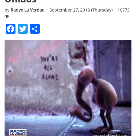
by
Radyo La Verdad
| September 27, 2018 (Thursday) | 10773
Facebook
Twitter
Share