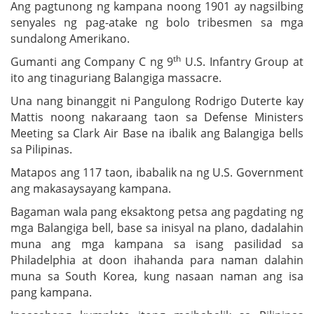
Ang pagtunong ng kampana noong 1901 ay nagsilbing
senyales ng pag-atake ng bolo tribesmen sa mga
sundalong Amerikano.
th
Gumanti ang Company C ng 9
U.S. Infantry Group at
ito ang tinaguriang Balangiga massacre.
Una nang binanggit ni Pangulong Rodrigo Duterte kay
Mattis noong nakaraang taon sa Defense Ministers
Meeting sa Clark Air Base na ibalik ang Balangiga bells
sa Pilipinas.
Matapos ang 117 taon, ibabalik na ng U.S. Government
ang makasaysayang kampana.
Bagaman wala pang eksaktong petsa ang pagdating ng
mga Balangiga bell, base sa inisyal na plano, dadalahin
muna ang mga kampana sa isang pasilidad sa
Philadelphia at doon ihahanda para naman dalahin
muna sa South Korea, kung nasaan naman ang isa
pang kampana.