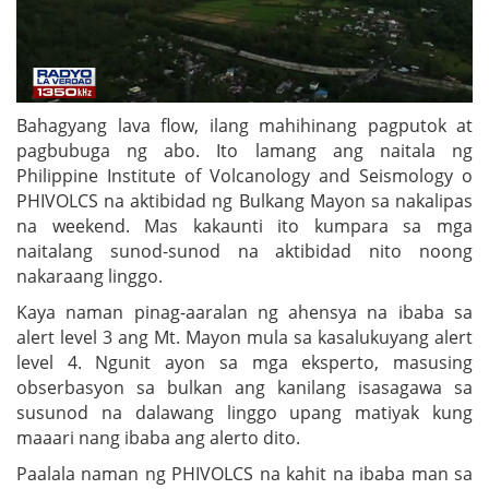
Bahagyang lava flow, ilang mahihinang pagputok at
pagbubuga ng abo. Ito lamang ang naitala ng
Philippine Institute of Volcanology and Seismology o
PHIVOLCS na aktibidad ng Bulkang Mayon sa nakalipas
na weekend. Mas kakaunti ito kumpara sa mga
naitalang sunod-sunod na aktibidad nito noong
nakaraang linggo.
Kaya naman pinag-aaralan ng ahensya na ibaba sa
alert level 3 ang Mt. Mayon mula sa kasalukuyang alert
level 4. Ngunit ayon sa mga eksperto, masusing
obserbasyon sa bulkan ang kanilang isasagawa sa
susunod na dalawang linggo upang matiyak kung
maaari nang ibaba ang alerto dito.
Paalala naman ng PHIVOLCS na kahit na ibaba man sa