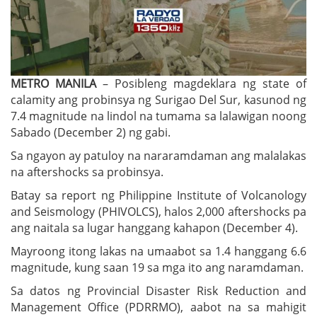
METRO MANILA
– Posibleng magdeklara ng state of
calamity ang probinsya ng Surigao Del Sur, kasunod ng
7.4 magnitude na lindol na tumama sa lalawigan noong
Sabado (December 2) ng gabi.
Sa ngayon ay patuloy na nararamdaman ang malalakas
na aftershocks sa probinsya.
Batay sa report ng Philippine Institute of Volcanology
and Seismology (PHIVOLCS), halos 2,000 aftershocks pa
ang naitala sa lugar hanggang kahapon (December 4).
Mayroong itong lakas na umaabot sa 1.4 hanggang 6.6
magnitude, kung saan 19 sa mga ito ang naramdaman.
Sa datos ng Provincial Disaster Risk Reduction and
Management Office (PDRRMO), aabot na sa mahigit