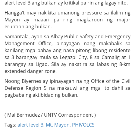
alert level 3 ang bulkan ay kritikal pa rin ang lagay nito.
Hangga’t may nakikita umanong pressure sa ilalim ng
Mayon ay maaari pa ring magkaroon ng major
eruption ang bulkan.
Samantala, ayon sa Albay Public Safety and Emergency
Management Office, pinayagan nang makabalik sa
kanilang mga bahay ang nasa pitong libong residente
sa 3 barangay mula sa Legazpi City, 8 sa Camalig at 1
barangay sa Ligao. Sila ay nakatira sa labas ng 8-km
extended danger zone.
Noong Biyernes ay ipinayagan na ng Office of the Civil
Defense Region 5 na makauwi ang mga ito dahil sa
pagbaba ng aktibidad ng bulkan.
( Mai Bermudez / UNTV Correspondent )
Tags:
alert level 3
,
Mt. Mayon
,
PHIVOLCS