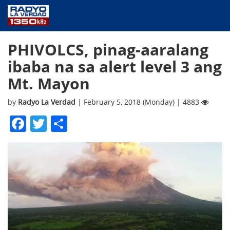
NEWS
PHIVOLCS, pinag-aaralang
PUBLIC SERVICE
ibaba na sa alert level 3 ang
ANNOUNCEMENTS
Mt. Mayon
PROGRAMS
ABOUT
by
Radyo La Verdad
| February 5, 2018 (Monday) | 4883
CONTACT US
Facebook
Twitter
Share