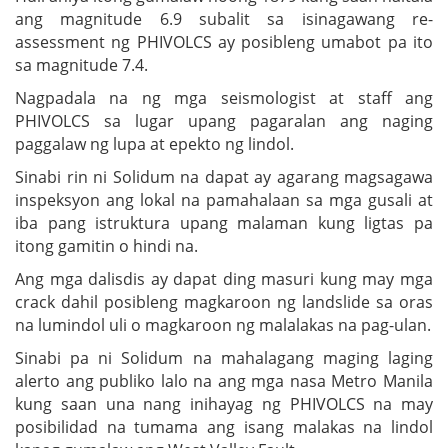
ang magnitude 6.9 subalit sa isinagawang re-
assessment ng PHIVOLCS ay posibleng umabot pa ito
sa magnitude 7.4.
Nagpadala na ng mga seismologist at staff ang
PHIVOLCS sa lugar upang pagaralan ang naging
paggalaw ng lupa at epekto ng lindol.
Sinabi rin ni Solidum na dapat ay agarang magsagawa
inspeksyon ang lokal na pamahalaan sa mga gusali at
iba pang istruktura upang malaman kung ligtas pa
itong gamitin o hindi na.
Ang mga dalisdis ay dapat ding masuri kung may mga
crack dahil posibleng magkaroon ng landslide sa oras
na lumindol uli o magkaroon ng malalakas na pag-ulan.
Sinabi pa ni Solidum na mahalagang maging laging
alerto ang publiko lalo na ang mga nasa Metro Manila
kung saan una nang inihayag ng PHIVOLCS na may
posibilidad na tumama ang isang malakas na lindol