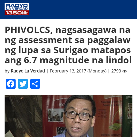
NEWS
PHIVOLCS, nagsasagawa na
PUBLIC SERVICE
ng assessment sa paggalaw
ANNOUNCEMENTS
ng lupa sa Surigao matapos
PROGRAMS
ang 6.7 magnitude na lindol
ABOUT
CONTACT US
by
Radyo La Verdad
| February 13, 2017 (Monday) | 2793
Facebook
Twitter
Share