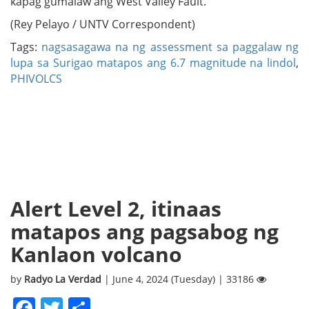
kapag gumalaw ang West Valley Fault.
(Rey Pelayo / UNTV Correspondent)
Tags:
nagsasagawa na ng assessment sa paggalaw ng
lupa sa Surigao matapos ang 6.7 magnitude na lindol
,
PHIVOLCS
Alert Level 2, itinaas
matapos ang pagsabog ng
Kanlaon volcano
by
Radyo La Verdad
| June 4, 2024 (Tuesday) | 33186
Facebook
Twitter
Share