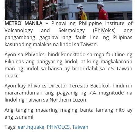
METRO MANILA –
Pinawi ng Philippine Institute of
Volcanology and Seismology (PhiVolcs) ang
pangambang gagalaw ang fault line ng Pilipinas
kasunod ng malakas na lindol sa Taiwan.
Ayon sa PhiVolcs, hindi konektado sa mga faultline ng
Pilipinas ang nangyaring lindol, at kung magkakaroon
man ng lindol sa bansa ay hindi dahil sa 7.5 Taiwan
quake.
Ayon kay Phivolcs Director Teresito Bacolcol, hindi rin
mararamdaman ang pagyanig ng 7.4 magnitude na
lindol ng Taiwan sa Northern Luzon.
Ang tanging maaaring maging banta lamang nito ay
ang tsunami.
Tags:
earthquake
,
PHIVOLCS
,
Taiwan