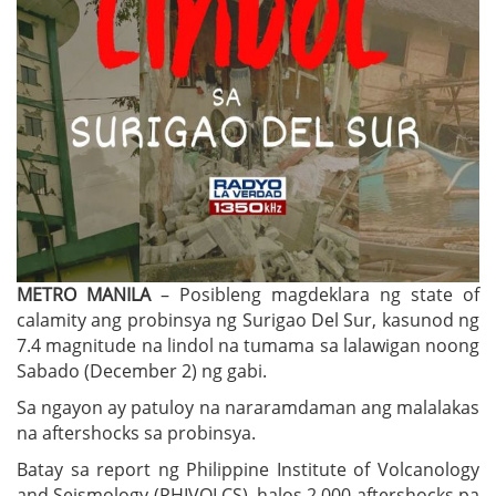
METRO MANILA
– Posibleng magdeklara ng state of
calamity ang probinsya ng Surigao Del Sur, kasunod ng
7.4 magnitude na lindol na tumama sa lalawigan noong
Sabado (December 2) ng gabi.
Sa ngayon ay patuloy na nararamdaman ang malalakas
na aftershocks sa probinsya.
Batay sa report ng Philippine Institute of Volcanology
and Seismology (PHIVOLCS), halos 2,000 aftershocks pa