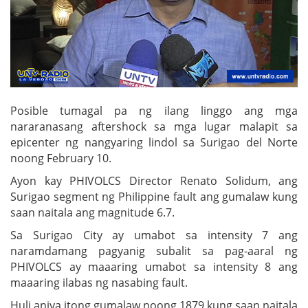
Posible tumagal pa ng ilang linggo ang mga
nararanasang aftershock sa mga lugar malapit sa
epicenter ng nangyaring lindol sa Surigao del Norte
noong February 10.
Ayon kay PHIVOLCS Director Renato Solidum, ang
Surigao segment ng Philippine fault ang gumalaw kung
saan naitala ang magnitude 6.7.
Sa Surigao City ay umabot sa intensity 7 ang
naramdamang pagyanig subalit sa pag-aaral ng
PHIVOLCS ay maaaring umabot sa intensity 8 ang
maaaring ilabas ng nasabing fault.
Huli aniya itong gumalaw noong 1879 kung saan naitala