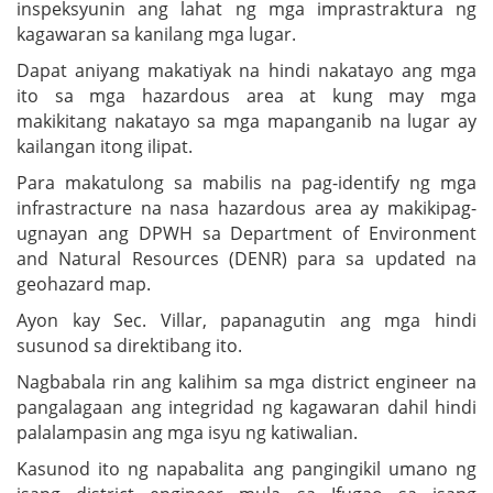
inspeksyunin ang lahat ng mga imprastraktura ng
kagawaran sa kanilang mga lugar.
Dapat aniyang makatiyak na hindi nakatayo ang mga
ito sa mga hazardous area at kung may mga
makikitang nakatayo sa mga mapanganib na lugar ay
kailangan itong ilipat.
Para makatulong sa mabilis na pag-identify ng mga
infrastracture na nasa hazardous area ay makikipag-
ugnayan ang DPWH sa Department of Environment
and Natural Resources (DENR) para sa updated na
geohazard map.
Ayon kay Sec. Villar, papanagutin ang mga hindi
susunod sa direktibang ito.
Nagbabala rin ang kalihim sa mga district engineer na
pangalagaan ang integridad ng kagawaran dahil hindi
palalampasin ang mga isyu ng katiwalian.
Kasunod ito ng napabalita ang pangingikil umano ng