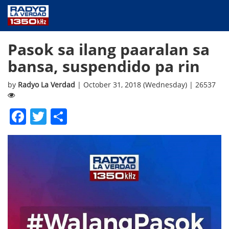
NEWS
Pasok sa ilang paaralan sa
PUBLIC SERVICE
bansa, suspendido pa rin
ANNOUNCEMENTS
PROGRAMS
by
Radyo La Verdad
| October 31, 2018 (Wednesday) | 26537
ABOUT
Facebook
Twitter
Share
CONTACT US