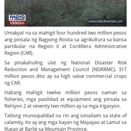
Umakyat na sa mahigit four hundred two million pesos
ang pinsala ng Bagyong Rosita sa agrikultura sa bansa
partikular na Region II at Cordillera Administrative
Region (CAR).
Sa pinakahuling ulat ng National Disaster Risk
Reduction and Management Council (NDRRMC), 317
million pesos dito ay sa high value commercial crops
ng CAR.
Habang mahigit twelve million pesos naman sa
fisheries, mga pasilidad at equipment ang pinsala sa
Rehiyon 2 at seventy two million ay sa mga irigasyon.
Tatlong munisipalidad na rin ang isinailaim sa state of
calamity, ito ay ang mga bayan ng Mayayao at Lamut sa
Ifugao at Barlig sa Mountain Province.