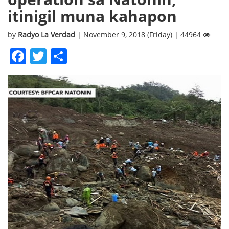
itinigil muna kahapon
by
Radyo La Verdad
| November 9, 2018 (Friday) | 44964
Facebook
Twitter
Share