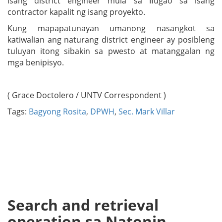
isang district engineer mula sa Ifugao sa isang
contractor kapalit ng isang proyekto.
Kung mapapatunayan umanong nasangkot sa
katiwalian ang naturang district engineer ay posibleng
tuluyan itong sibakin sa pwesto at matanggalan ng
mga benipisyo.
( Grace Doctolero / UNTV Correspondent )
Tags:
Bagyong Rosita
,
DPWH
,
Sec. Mark Villar
Search and retrieval
operation sa Natonin,