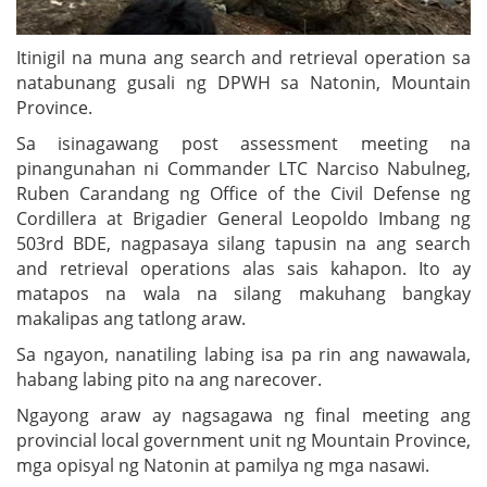
Itinigil na muna ang search and retrieval operation sa
natabunang gusali ng DPWH sa Natonin, Mountain
Province.
Sa isinagawang post assessment meeting na
pinangunahan ni Commander LTC Narciso Nabulneg,
Ruben Carandang ng Office of the Civil Defense ng
Cordillera at Brigadier General Leopoldo Imbang ng
503rd BDE, nagpasaya silang tapusin na ang search
and retrieval operations alas sais kahapon. Ito ay
matapos na wala na silang makuhang bangkay
makalipas ang tatlong araw.
Sa ngayon, nanatiling labing isa pa rin ang nawawala,
habang labing pito na ang narecover.
Ngayong araw ay nagsagawa ng final meeting ang
provincial local government unit ng Mountain Province,
mga opisyal ng Natonin at pamilya ng mga nasawi.