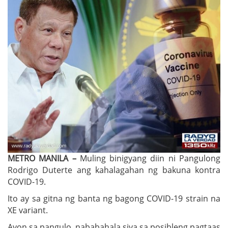
METRO MANILA –
Muling binigyang diin ni Pangulong
Rodrigo Duterte ang kahalagahan ng bakuna kontra
COVID-19.
Ito ay sa gitna ng banta ng bagong COVID-19 strain na
XE variant.
Ayon sa pangulo, nababahala siya sa posibleng pagtaas