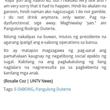
“Kaya ‘yun ang naano ko, but I realized very late and I
am very sorry that it had to happen. Hindi ko akalain na
ganoon, hindi naman ako nagsusugal. I do not gamble,
I do not drink anymore, only water. Pag na-
dysfunctional, sige away. Maghiwalay ‘yan.” ani
Pangulong Rodrigo Duterte.
Nitong nakalipas na buwan, iniutos ng presidente na
agarang ipatigil ang e-sabong operations sa bansa.
Ito ay matapos magsagawa ng pag-aaral ang
pamahalaan kaugnay ng negatibong social epekto ng
sugal. Kabilang na ang pagkakalulong ng ilang
naglalaro na nagreresulta pa sa pagbebenta ng
kanilang mga anak.
(Rosalie Coz | UNTV News)
Tags:
E-SABONG
,
Pangulong Duterte