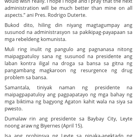
would wish really. I hope I hope and I pray that the next
administration will be much better than mine on all
aspects.” ani Pres. Rodrigo Duterte.
Bukod dito, hiling din niyang magtagumpay ang
susunod na administrasyon sa pakikipag-payapaan sa
mga rebeldeng komunista.
Muli ring inulit ng pangulo ang pagnanasa nitong
maipagpatuloy sana ng susunod na presidente ang
laban kontra iligal na droga sa bansa sa gitna ng
pangambang magkaroon ng resurgence ng drug
problem sa bansa.
Samantala, tiniyak naman ng presidente na
maipagpapatuloy ang pagpapatayo ng mga bahay ng
mga biktima ng bagyong Agaton kahit wala na siya sa
pwesto.
Dumalaw rin ang presidente sa Baybay City, Leyte
noong araw ng Biyernes (April 15).
Isa ang probinsya ng Leyte sa pinaka-apektado ng