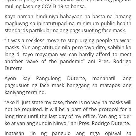
muli ng kaso ng COVID-19 sa bansa.
Kaya naman hindi niya hahayaan na basta na lamang
magluwag sa ipinatutupad na minimum public health
standards partikular na ang pagsusuot ng face mask.
“It was a reckless move to stop urging people to wear
masks. Yun ang attitude nila pero tayo dito, sabihin ko
lang di tayo mayaman we can hardly afford to meet
another wave of the pandemic” ani Pres. Rodrigo
Duterte.
Ayon kay Pangulong Duterte, mananatili ang
pagsusuot ng face mask hanggang sa matapos ang
kaniyang termino.
“Ako I’ll just state my case, there is no way na masks will
not be required. It will be a part of the protocol for a
long time until the last day of my office. Yan ang order
ko at yan ang sundin Ninyo.” ani Pres. Rodrigo Duterte.
Inatasan rin ng pangulo ang mga opisyal sa