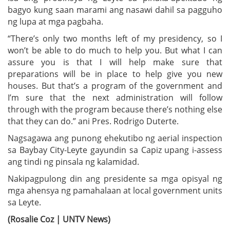
bagyo kung saan marami ang nasawi dahil sa pagguho
ng lupa at mga pagbaha.
“There’s only two months left of my presidency, so I
won’t be able to do much to help you. But what I can
assure you is that I will help make sure that
preparations will be in place to help give you new
houses. But that’s a program of the government and
I’m sure that the next administration will follow
through with the program because there’s nothing else
that they can do.” ani Pres. Rodrigo Duterte.
Nagsagawa ang punong ehekutibo ng aerial inspection
sa Baybay City-Leyte gayundin sa Capiz upang i-assess
ang tindi ng pinsala ng kalamidad.
Nakipagpulong din ang presidente sa mga opisyal ng
mga ahensya ng pamahalaan at local government units
sa Leyte.
(Rosalie Coz | UNTV News)