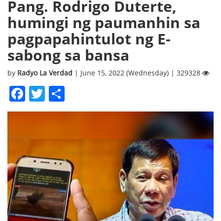
Pang. Rodrigo Duterte,
humingi ng paumanhin sa
pagpapahintulot ng E-
sabong sa bansa
by
Radyo La Verdad
| June 15, 2022 (Wednesday) | 329328
Facebook
Twitter
Share