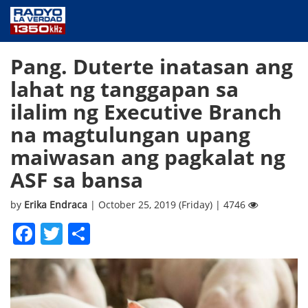
NEWS
Pang. Duterte inatasan ang
PUBLIC SERVICE
lahat ng tanggapan sa
ANNOUNCEMENTS
ilalim ng Executive Branch
PROGRAMS
na magtulungan upang
ABOUT
maiwasan ang pagkalat ng
CONTACT US
ASF sa bansa
by
Erika Endraca
| October 25, 2019 (Friday) | 4746
Facebook
Twitter
Share