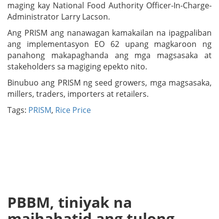
maging kay National Food Authority Officer-In-Charge-
Administrator Larry Lacson.
Ang PRISM ang nanawagan kamakailan na ipagpaliban
ang implementasyon EO 62 upang magkaroon ng
panahong makapaghanda ang mga magsasaka at
stakeholders sa magiging epekto nito.
Binubuo ang PRISM ng seed growers, mga magsasaka,
millers, traders, importers at retailers.
Tags:
PRISM
,
Rice Price
PBBM, tiniyak na
maihahatid ang tulong