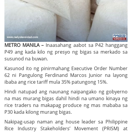
METRO MANILA –
Inaasahang aabot sa P42 hanggang
P49 ang kada kilo ng presyo ng bigas sa merkado sa
susunod na buwan.
Kasunod ito ng pinirmahang Executive Order Number
62 ni Pangulong Ferdinand Marcos Junior na layong
ibaba ang rice tariff mula 35% patungong 15%.
Hindi natupad ang naunang naipangako ng gobyerno
na mas murang bigas dahil hindi na umano kinaya ng
rice traders na makapag produce ng mas mababa sa
P30 kada kilong murang bigas.
Nakipag-usap naman ang house leader sa Philippine
Rice Industry Stakeholders’ Movement (PRISM) at