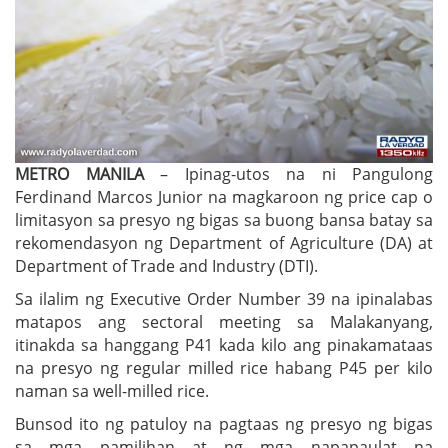
METRO MANILA
– Ipinag-utos na ni Pangulong
Ferdinand Marcos Junior na magkaroon ng price cap o
limitasyon sa presyo ng bigas sa buong bansa batay sa
rekomendasyon ng Department of Agriculture (DA) at
Department of Trade and Industry (DTI).
Sa ilalim ng Executive Order Number 39 na ipinalabas
matapos ang sectoral meeting sa Malakanyang,
itinakda sa hanggang P41 kada kilo ang pinakamataas
na presyo ng regular milled rice habang P45 per kilo
naman sa well-milled rice.
Bunsod ito ng patuloy na pagtaas ng presyo ng bigas
sa mga pamilihan at ng mga napapaulat na