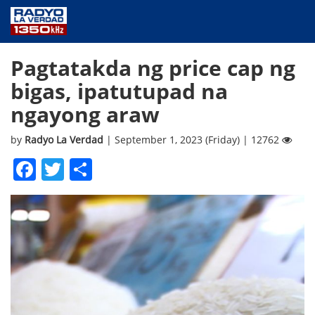
NEWS
Pagtatakda ng price cap ng
PUBLIC SERVICE
bigas, ipatutupad na
ANNOUNCEMENTS
ngayong araw
PROGRAMS
ABOUT
by
Radyo La Verdad
| September 1, 2023 (Friday) | 12762
CONTACT US
Facebook
Twitter
Share