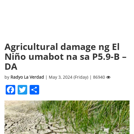
Agricultural damage ng El
Niño umabot na sa P5.9-B –
DA
by
Radyo La Verdad
| May 3, 2024 (Friday) | 86940
Facebook
Twitter
Share