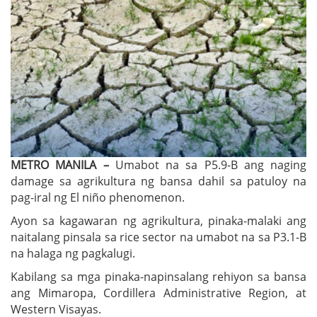
METRO MANILA –
Umabot na sa P5.9-B ang naging
damage sa agrikultura ng bansa dahil sa patuloy na
pag-iral ng El niño phenomenon.
Ayon sa kagawaran ng agrikultura, pinaka-malaki ang
naitalang pinsala sa rice sector na umabot na sa P3.1-B
na halaga ng pagkalugi.
Kabilang sa mga pinaka-napinsalang rehiyon sa bansa
ang Mimaropa, Cordillera Administrative Region, at
Western Visayas.