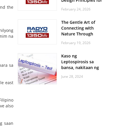
Design Principles for
Every Screen Size
and the
February 24, 2026
The Gentle Art of
Connecting with
milyong
Nature Through
anim na
Feather Identification
February 19, 2026
Walks
Kaso ng
Leptospirosis sa
para sa
bansa, nakitaan ng
pagtaas
June 28, 2024
le east
ilipino
ve also
ng saan