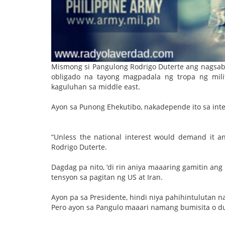
Mismong si Pangulong Rodrigo Duterte ang nagsabin
obligado na tayong magpadala ng tropa ng mil
kaguluhan sa middle east.
Ayon sa Punong Ehekutibo, nakadepende ito sa inte
“Unless the national interest would demand it a
Rodrigo Duterte.
Dagdag pa nito, ‘di rin aniya maaaring gamitin an
tensyon sa pagitan ng US at Iran.
Ayon pa sa Presidente, hindi niya pahihintulutan 
Pero ayon sa Pangulo maaari namang bumisita o du