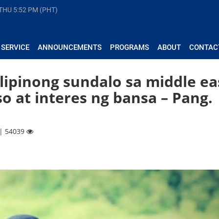
 THU
5:52 PM (PHT)
 SERVICE
ANNOUNCEMENTS
PROGRAMS
ABOUT
CONTAC
ipinong sundalo sa middle ea
o at interes ng bansa – Pang.
 | 54039