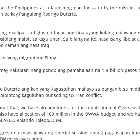
 use the Philippines as a launching pad for — to fly the missiles 
ayon pa kay Pangulong Rodrigo Duterte.
ng mailipat sa ligtas na lugar ang tinatayang kulang dalawang 
ibleng maipit sa kaguluhan. Sa bilang na ito, nasa isang libo at 
bo naman ang nasa Iraq.
 milyong migranteng Pinoy.
ay nakalaan nang pondo ang pamahalaan na 1.8 billion pesos 
go Duterte ang kaniyang kagustuhan mailayo sa panganib sa midd
apipintong kaguluhan bunsod ng US-Iran conflict.
ut that, we have already funds for the repatriation of Overseas F
 also have allocation of 100 million in the OWWA budget, and we ha
i ASEC. Rolando Toledo, DBM.
ongreso na magsagawa ng special session upang pag-usapan ku
OFW mass evacuation.