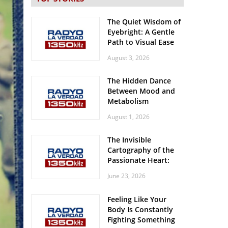
The Quiet Wisdom of
Eyebright: A Gentle
Path to Visual Ease
August 3, 2026
The Hidden Dance
Between Mood and
Metabolism
August 1, 2026
The Invisible
Cartography of the
Passionate Heart:
Meditations on
June 23, 2026
Spatial Solitude in
the Era of the
Feeling Like Your
Roaring Stadiums
Body Is Constantly
Fighting Something