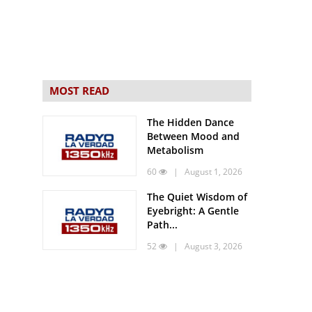
MOST READ
The Hidden Dance
Between Mood and
Metabolism
60
| August 1, 2026
The Quiet Wisdom of
Eyebright: A Gentle
Path...
52
| August 3, 2026