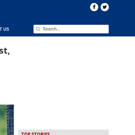
T US
st,
TOP STORIES