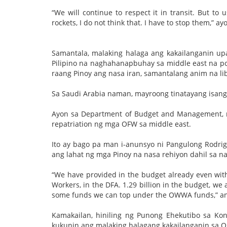
“We will continue to respect it in transit. But to
rockets, I do not think that. I have to stop them,” 
Samantala, malaking halaga ang kakailanganin upa
Pilipino na naghahanapbuhay sa middle east na pos
raang Pinoy ang nasa iran, samantalang anim na li
Sa Saudi Arabia naman, mayroong tinatayang isang
Ayon sa Department of Budget and Management, m
repatriation ng mga OFW sa middle east.
Ito ay bago pa man i-anunsyo ni Pangulong Rodri
ang lahat ng mga Pinoy na nasa rehiyon dahil sa n
“We have provided in the budget already even witho
Workers, in the DFA. 1.29 billion in the budget, we
some funds we can top under the OWWA funds,” an
Kamakailan, hiniling ng Punong Ehekutibo sa K
kukunin ang malaking halagang kakailanganin sa 