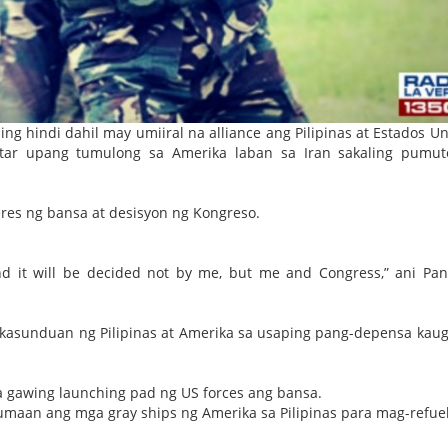
g hindi dahil may umiiral na alliance ang Pilipinas at Estados Un
itar upang tumulong sa Amerika laban sa Iran sakaling pumut
res ng bansa at desisyon ng Kongreso.
nd it will be decided not by me, but me and Congress,” ani Pa
g kasunduan ng Pilipinas at Amerika sa usaping pang-depensa kau
na gawing launching pad ng US forces ang bansa.
maan ang mga gray ships ng Amerika sa Pilipinas para mag-refuel