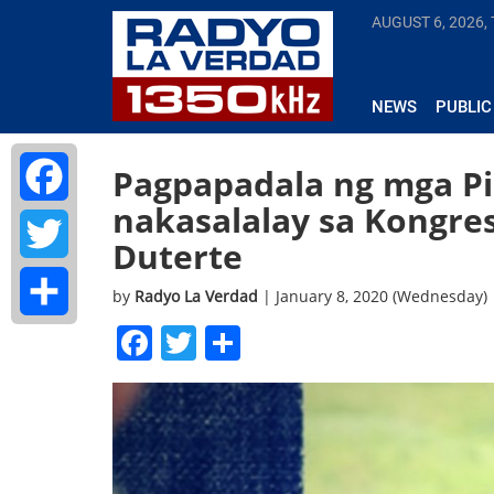
AUGUST 6, 2026,
NEWS
PUBLIC
Pagpapadala ng mga Pil
nakasalalay sa Kongres
Facebook
Duterte
Twitter
by
Radyo La Verdad
| January 8, 2020 (Wednesday)
Facebook
Twitter
Share
Share