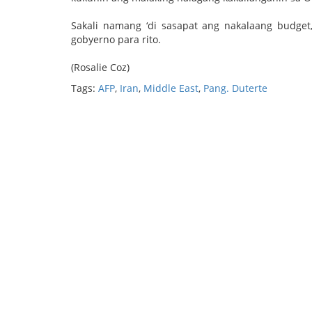
Sakali namang ‘di sasapat ang nakalaang budge
gobyerno para rito.
(Rosalie Coz)
Tags:
AFP
,
Iran
,
Middle East
,
Pang. Duterte