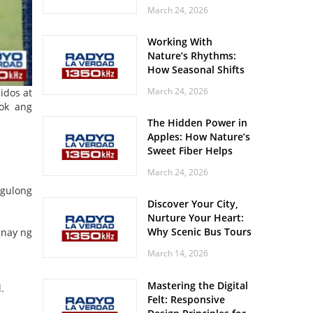
Off? Here’s What Your
March 24, 2026
Body Might Be
Whispering
Working With
Nature’s Rhythms:
How Seasonal Shifts
Influence Your Mood
March 24, 2026
idos at
and Vitality
ok ang
The Hidden Power in
Apples: How Nature’s
Sweet Fiber Helps
Keep Your Energy
March 24, 2026
Steady and Smooth
ngulong
Discover Your City,
Nurture Your Heart:
Why Scenic Bus Tours
gnay ng
Are a Secret Wellness
March 14, 2026
Practice
Mastering the Digital
.
Felt: Responsive