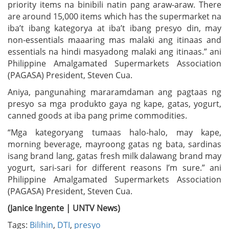
priority items na binibili natin pang araw-araw. There
are around 15,000 items which has the supermarket na
iba’t ibang kategorya at iba’t ibang presyo din, may
non-essentials maaaring mas malaki ang itinaas and
essentials na hindi masyadong malaki ang itinaas.” ani
Philippine Amalgamated Supermarkets Association
(PAGASA) President, Steven Cua.
Aniya, pangunahing mararamdaman ang pagtaas ng
presyo sa mga produkto gaya ng kape, gatas, yogurt,
canned goods at iba pang prime commodities.
“Mga kategoryang tumaas halo-halo, may kape,
morning beverage, mayroong gatas ng bata, sardinas
isang brand lang, gatas fresh milk dalawang brand may
yogurt, sari-sari for different reasons I’m sure.” ani
Philippine Amalgamated Supermarkets Association
(PAGASA) President, Steven Cua.
(Janice Ingente | UNTV News)
Tags:
Bilihin
,
DTI
,
presyo