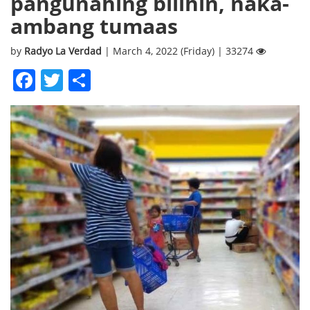
pangunahing bilihin, naka-
ambang tumaas
by
Radyo La Verdad
| March 4, 2022 (Friday) | 33274
Facebook
Twitter
Share