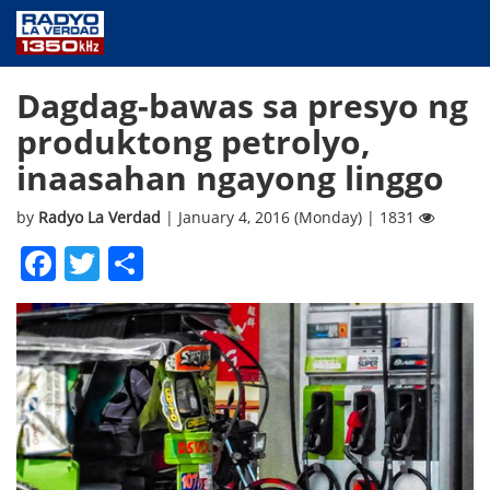
NEWS
Dagdag-bawas sa presyo ng
PUBLIC SERVICE
produktong petrolyo,
ANNOUNCEMENTS
inaasahan ngayong linggo
PROGRAMS
ABOUT
by
Radyo La Verdad
| January 4, 2016 (Monday) | 1831
CONTACT US
Facebook
Twitter
Share