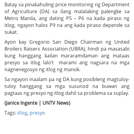
Batay sa pinakahuling price monitoring ng Department
of Agriculture (DA) sa ilang malalaking palengke sa
Metro Manila, ang dating P5 – P6 na kada piraso ng
itlog, ngayon halos P9 na ang kada piraso depende sa
sukat.
Ayon kay Gregorio San Diego Chairman ng United
Broilers Raisers Association (UBRA), hindi pa masasabi
kung hanggang kailan mararamdaman ang mataas
presyo sa itlog lalo’t marami ang nagsara na mga
nagnenegosyo ng itlog ng manok.
Sa ngayon inaalam pa ng DA kung posibleng magtuloy-
tuloy hanggang sa mga susunod na buwan ang
pagtaas ng presyo ng itlog dahil sa problema sa suplay.
(Janice Ingente | UNTV News)
Tags:
itlog
,
presyo