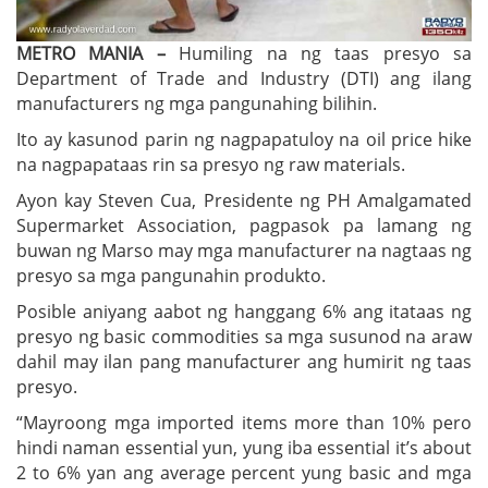
METRO MANIA –
Humiling na ng taas presyo sa
Department of Trade and Industry (DTI) ang ilang
manufacturers ng mga pangunahing bilihin.
Ito ay kasunod parin ng nagpapatuloy na oil price hike
na nagpapataas rin sa presyo ng raw materials.
Ayon kay Steven Cua, Presidente ng PH Amalgamated
Supermarket Association, pagpasok pa lamang ng
buwan ng Marso may mga manufacturer na nagtaas ng
presyo sa mga pangunahin produkto.
Posible aniyang aabot ng hanggang 6% ang itataas ng
presyo ng basic commodities sa mga susunod na araw
dahil may ilan pang manufacturer ang humirit ng taas
presyo.
“Mayroong mga imported items more than 10% pero
hindi naman essential yun, yung iba essential it’s about
2 to 6% yan ang average percent yung basic and mga