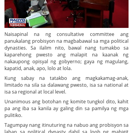
Naisapinal na ng consultative committee ang
panukalang probisyon na magbabawal sa mga political
dynasties. Sa ilalim nito, bawal nang tumakbo sa
kaparehong pwesto ang malapit na kaanak ng
nakaupong opisyal ng gobyerno; gaya ng magulang,
kapatid, anak, apo, lolo at lola.
Kung sabay na tatakbo ang magkakamag-anak,
limitado na sila sa dalawang pwesto, isa sa national at
isa sa regional at local level.
Unanimous ang botohan ng komite tungkol dito, kahit
pa ang iba sa kanila ay galing din sa pamilya ng mga
pulitiko.
Tagumpay nang itinuturing na nabuo ang probisyon sa
laban sa political dynasty dahil sa loob ng mahigit