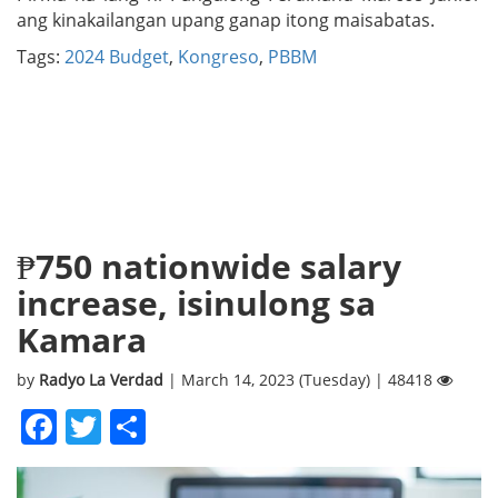
ang kinakailangan upang ganap itong maisabatas.
Tags:
2024 Budget
,
Kongreso
,
PBBM
₱750 nationwide salary
increase, isinulong sa
Kamara
by
Radyo La Verdad
| March 14, 2023 (Tuesday) | 48418
Facebook
Twitter
Share