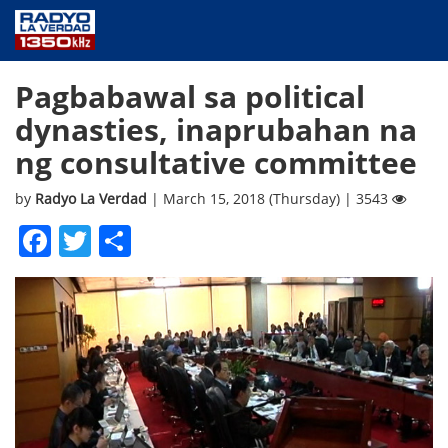
NEWS
Pagbabawal sa political
PUBLIC SERVICE
dynasties, inaprubahan na
ANNOUNCEMENTS
ng consultative committee
PROGRAMS
ABOUT
by
Radyo La Verdad
| March 15, 2018 (Thursday) | 3543
CONTACT US
Facebook
Twitter
Share