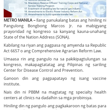
METRO MANILA –
Ilang panukalang batas ang hiniling ni
Pangulong Bongbong Marcos Jr. na mabigyang
prayoridad ng kongreso sa kanyang kauna-unahang
State of the Nation Address (SONA).
Kabilang na riyan ang pagpasa ng amyenda sa Republic
Act 6657 o ang Comprehensive Agrarian Reform Law.
Umaasa rin ang pangulo na sa pakikipagtulungan sa
kongreso, makapagtatatag ang Pilipinas ng sariling
Center for Disease Control and Prevention.
Ganoon din ang pagpapatayo ng isang vaccine
institute.
Nais din ni PBBM na magtatag ng specialty health
centers at clinics na dadalhin sa mga probinsya.
Hiniling din ng pangulo ang pagkakaroon ng batas para