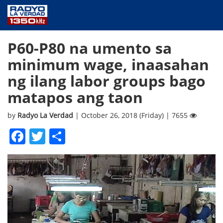
NEWS
P60-P80 na umento sa
PUBLIC SERVICE
minimum wage, inaasahan
ANNOUNCEMENTS
ng ilang labor groups bago
PROGRAMS
matapos ang taon
ABOUT
CONTACT US
by
Radyo La Verdad
| October 26, 2018 (Friday) | 7655
Facebook
Twitter
Share