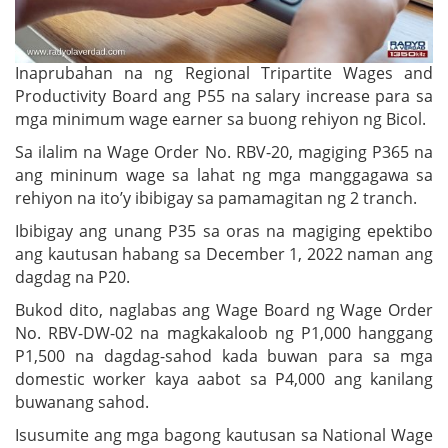
Inaprubahan na ng Regional Tripartite Wages and
Productivity Board ang P55 na salary increase para sa
mga minimum wage earner sa buong rehiyon ng Bicol.
Sa ilalim na Wage Order No. RBV-20, magiging P365 na
ang mininum wage sa lahat ng mga manggagawa sa
rehiyon na ito’y ibibigay sa pamamagitan ng 2 tranch.
Ibibigay ang unang P35 sa oras na magiging epektibo
ang kautusan habang sa December 1, 2022 naman ang
dagdag na P20.
Bukod dito, naglabas ang Wage Board ng Wage Order
No. RBV-DW-02 na magkakaloob ng P1,000 hanggang
P1,500 na dagdag-sahod kada buwan para sa mga
domestic worker kaya aabot sa P4,000 ang kanilang
buwanang sahod.
Isusumite ang mga bagong kautusan sa National Wage