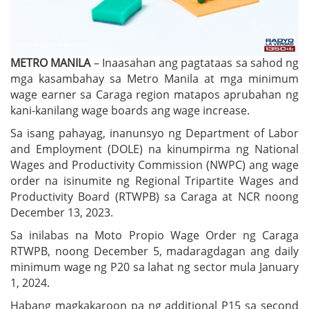
METRO MANILA
– Inaasahan ang pagtataas sa sahod ng
mga kasambahay sa Metro Manila at mga minimum
wage earner sa Caraga region matapos aprubahan ng
kani-kanilang wage boards ang wage increase.
Sa isang pahayag, inanunsyo ng Department of Labor
and Employment (DOLE) na kinumpirma ng National
Wages and Productivity Commission (NWPC) ang wage
order na isinumite ng Regional Tripartite Wages and
Productivity Board (RTWPB) sa Caraga at NCR noong
December 13, 2023.
Sa inilabas na Moto Propio Wage Order ng Caraga
RTWPB, noong December 5, madaragdagan ang daily
minimum wage ng P20 sa lahat ng sector mula January
1, 2024.
Habang magkakaroon pa ng additional P15 sa second