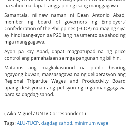
na sahod na dapat tanggapin ng isang manggagawa.
Samantala, nilinaw naman ni Dean Antonio Abad,
member ng board of governors ng Employers’
Confederation of the Philippines (ECOP) na maging siya
ay hindi sang-ayon sa P20 lang na umento sa sahod ng
mga manggagawa.
Ayon pa kay Abad, dapat magpatupad na ng price
control ang pamahalaan sa mga pangunahing bilihin.
Matapos ang magkakasunod na public hearing
ngayong buwan, magsasagawa na ng deliberasyon ang
Regional Tripartite Wages and Productivity Board
upang desisyonan ang petisyon ng mga manggagawa
para sa dagdag-sahod.
( Aiko Miguel / UNTV Correspondent )
Tags:
ALU-TUCP
,
dagdag sahod
,
minimum wage