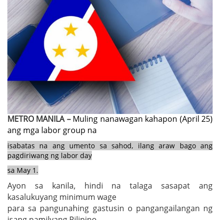
METRO MANILA –
Muling nanawagan kahapon (April 25)
ang mga labor group na
isabatas na ang umento sa sahod, ilang araw bago ang
pagdiriwang ng labor day
sa May 1.
Ayon sa kanila, hindi na talaga sasapat ang
kasalukuyang minimum wage
para sa pangunahing gastusin o pangangailangan ng
isang pamilyang Pilipino.