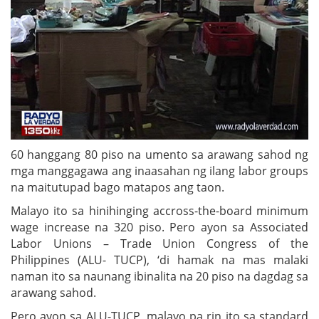
60 hanggang 80 piso na umento sa arawang sahod ng
mga manggagawa ang inaasahan ng ilang labor groups
na maitutupad bago matapos ang taon.
Malayo ito sa hinihinging accross-the-board minimum
wage increase na 320 piso. Pero ayon sa Associated
Labor Unions – Trade Union Congress of the
Philippines (ALU- TUCP), ‘di hamak na mas malaki
naman ito sa naunang ibinalita na 20 piso na dagdag sa
arawang sahod.
Pero ayon sa ALU-TUCP, malayo pa rin ito sa standard