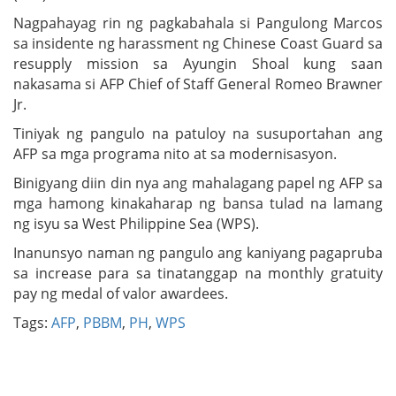
Nagpahayag rin ng pagkabahala si Pangulong Marcos
sa insidente ng harassment ng Chinese Coast Guard sa
resupply mission sa Ayungin Shoal kung saan
nakasama si AFP Chief of Staff General Romeo Brawner
Jr.
Tiniyak ng pangulo na patuloy na susuportahan ang
AFP sa mga programa nito at sa modernisasyon.
Binigyang diin din nya ang mahalagang papel ng AFP sa
mga hamong kinakaharap ng bansa tulad na lamang
ng isyu sa West Philippine Sea (WPS).
Inanunsyo naman ng pangulo ang kaniyang pagapruba
sa increase para sa tinatanggap na monthly gratuity
pay ng medal of valor awardees.
Tags:
AFP
,
PBBM
,
PH
,
WPS