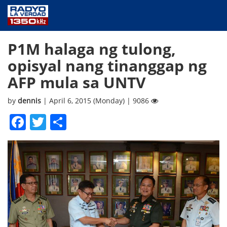
NEWS
P1M halaga ng tulong,
PUBLIC SERVICE
opisyal nang tinanggap ng
ANNOUNCEMENTS
AFP mula sa UNTV
PROGRAMS
ABOUT
by
dennis
| April 6, 2015 (Monday) | 9086
CONTACT US
Facebook
Twitter
Share