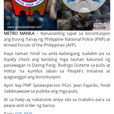
METRO MANILA
– Nananatiling tapat sa konstitusyon
ang buong hanay ng Philippine National Police (PNP) at
Armed Forces of the Philippines (AFP).
Kaya naman hindi na anila kailangang isailalim pa sa
loyalty check ang kanilang mga tauhan kasunod ng
panawagan ni Dating Pang. Rodrigo Duterte sa pulis at
militar na kumilos laban sa People’s Initiative at
ipagtanggol ang konstitusyon.
Ayon kay PNP Spokesperson PCol. Jean Fajardo, hindi
nakikisawsaw sa pulitika ang mga pulis.
At sa halip ay nakatutok aniya sila sa trabaho para sa
peace and order ng bansa.
Tags:
AFP
,
PNP