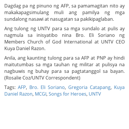
Dagdag pa ng pinuno ng AFP, sa pamamagitan nito ay
makakapagsimulang muli ang pamilya ng mga
sundalong nasawi at nasugatan sa pakikipaglaban.
Ang tulong ng UNTV para sa mga sundalo at pulis ay
nagmula sa inisyatibo nina Bro. Eli Soriano ng
Members Church of God International at UNTV CEO
Kuya Daniel Razon.
Anila, ang kaunting tulong para sa AFP at PNP ay hindi
maitutumbas sa mga tauhan ng militar at pulisya na
nagbuwis ng buhay para sa pagtatanggol sa bayan.
(Rosalie Coz/UNTV Correspondent)
Tags:
AFP
,
Bro. Eli Soriano
,
Gregoria Catapang
,
Kuya
Daniel Razon
,
MCGI
,
Songs for Heroes
,
UNTV