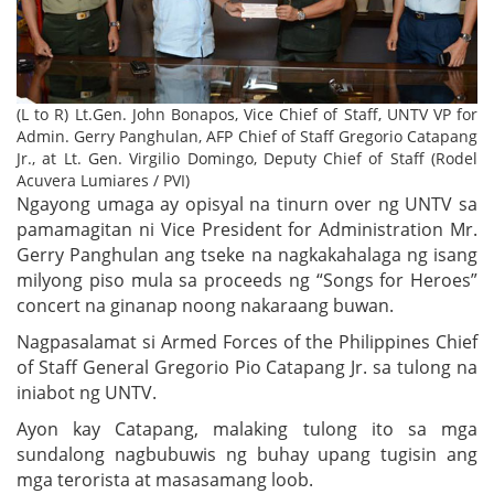
(L to R) Lt.Gen. John Bonapos, Vice Chief of Staff, UNTV VP for
Admin. Gerry Panghulan, AFP Chief of Staff Gregorio Catapang
Jr., at Lt. Gen. Virgilio Domingo, Deputy Chief of Staff (Rodel
Acuvera Lumiares / PVI)
Ngayong umaga ay opisyal na tinurn over ng UNTV sa
pamamagitan ni Vice President for Administration Mr.
Gerry Panghulan ang tseke na nagkakahalaga ng isang
milyong piso mula sa proceeds ng “Songs for Heroes”
concert na ginanap noong nakaraang buwan.
Nagpasalamat si Armed Forces of the Philippines Chief
of Staff General Gregorio Pio Catapang Jr. sa tulong na
iniabot ng UNTV.
Ayon kay Catapang, malaking tulong ito sa mga
sundalong nagbubuwis ng buhay upang tugisin ang
mga terorista at masasamang loob.