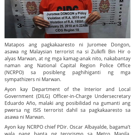
Matapos ang pagkakaaresto ni Juromee Dongon,
asawa ng Malaysian terrorist na si Zulkifli Bin Hir o
alyas Marwan, at ng mga kamag-anak nito, nakabantay
naman ang National Capital Region Police Office
(NCRPO) sa posibleng paghihiganti ng mga
sympathizers ni Marwan.
Ayon kay Department of the Interior and Local
Government (DILG) Officer-in-Charge Undersecretary
Eduardo Año, malaki ang posibilidad na gumanti ang
pwersa ng ISIS terrorist dahil sa pagkakaaresto sa
asawa ni Marwan.
Ayon kay NCRPO chief PDir. Oscar Albayalde, bagama’t
wala pang banta ng terorismo sa Metro Manila,