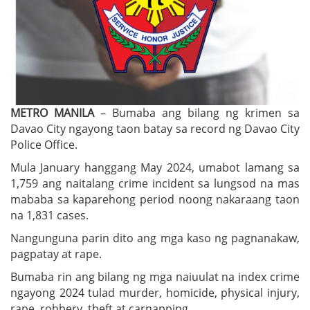
METRO MANILA
– Bumaba ang bilang ng krimen sa
Davao City ngayong taon batay sa record ng Davao City
Police Office.
Mula January hanggang May 2024, umabot lamang sa
1,759 ang naitalang crime incident sa lungsod na mas
mababa sa kaparehong period noong nakaraang taon
na 1,831 cases.
Nangunguna parin dito ang mga kaso ng pagnanakaw,
pagpatay at rape.
Bumaba rin ang bilang ng mga naiuulat na index crime
ngayong 2024 tulad murder, homicide, physical injury,
rape, robbery, theft at carnapping.