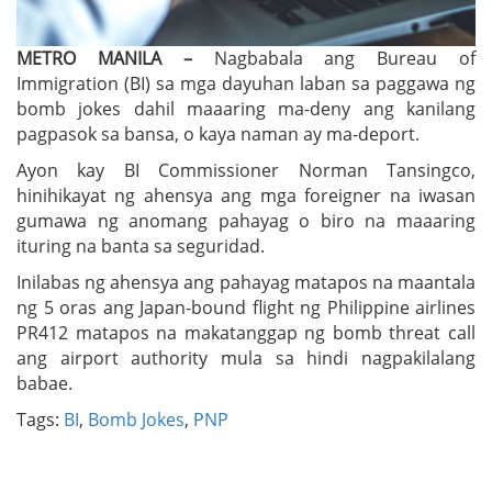
METRO MANILA –
Nagbabala ang Bureau of
Immigration (BI) sa mga dayuhan laban sa paggawa ng
bomb jokes dahil maaaring ma-deny ang kanilang
pagpasok sa bansa, o kaya naman ay ma-deport.
Ayon kay BI Commissioner Norman Tansingco,
hinihikayat ng ahensya ang mga foreigner na iwasan
gumawa ng anomang pahayag o biro na maaaring
ituring na banta sa seguridad.
Inilabas ng ahensya ang pahayag matapos na maantala
ng 5 oras ang Japan-bound flight ng Philippine airlines
PR412 matapos na makatanggap ng bomb threat call
ang airport authority mula sa hindi nagpakilalang
babae.
Tags:
BI
,
Bomb Jokes
,
PNP