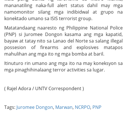
mananatiling naka-full alert status dahil may mga
namomonitor silang mga indibidwal at grupo na
konektado umano sa ISIS terrorist group.
Matatandaang naaresto ng Philippine National Police
(PNP) si Juromee Dongon kasama ang mga kapatid,
bayaw at tatay nito sa Lanao del Norte sa salang illegal
possesion of firearms and explosives matapos
mahulihan ang mga ito ng mga bomba at baril.
Itinuturo rin umano ang mga ito na may koneksyon sa
mga pinaghihinalaang terror activities sa lugar.
( Rajel Adora / UNTV Correspondent )
Tags:
Juromee Dongon
,
Marwan
,
NCRPO
,
PNP