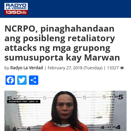
NEWS
NCRPO, pinaghahandaan
PUBLIC SERVICE
ang posibleng retaliatory
ANNOUNCEMENTS
attacks ng mga grupong
PROGRAMS
sumusuporta kay Marwan
ABOUT
CONTACT US
by
Radyo La Verdad
| February 27, 2018 (Tuesday) | 13327
Facebook
Twitter
Share