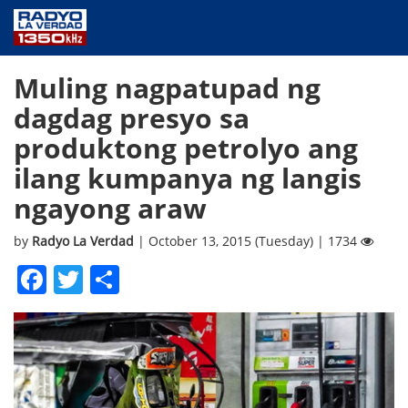
NEWS
Muling nagpatupad ng
PUBLIC SERVICE
dagdag presyo sa
ANNOUNCEMENTS
produktong petrolyo ang
PROGRAMS
ilang kumpanya ng langis
ABOUT
ngayong araw
CONTACT US
by
Radyo La Verdad
| October 13, 2015 (Tuesday) | 1734
Facebook
Twitter
Share