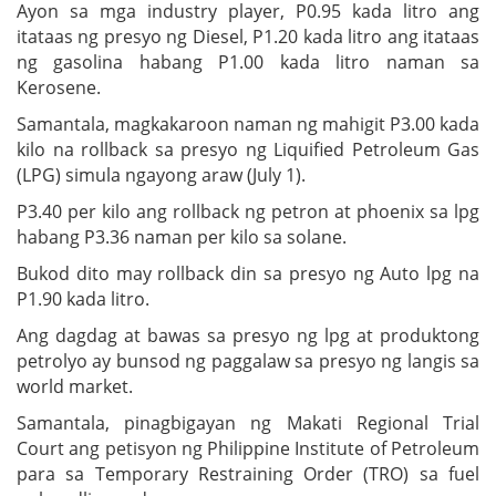
Ayon sa mga industry player, P0.95 kada litro ang
itataas ng presyo ng Diesel, P1.20 kada litro ang itataas
ng gasolina habang P1.00 kada litro naman sa
Kerosene.
Samantala, magkakaroon naman ng mahigit P3.00 kada
kilo na rollback sa presyo ng Liquified Petroleum Gas
(LPG) simula ngayong araw (July 1).
P3.40 per kilo ang rollback ng petron at phoenix sa lpg
habang P3.36 naman per kilo sa solane.
Bukod dito may rollback din sa presyo ng Auto lpg na
P1.90 kada litro.
Ang dagdag at bawas sa presyo ng lpg at produktong
petrolyo ay bunsod ng paggalaw sa presyo ng langis sa
world market.
Samantala, pinagbigayan ng Makati Regional Trial
Court ang petisyon ng Philippine Institute of Petroleum
para sa Temporary Restraining Order (TRO) sa fuel