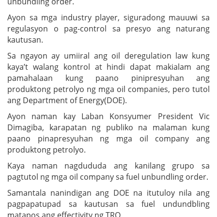
unbundling order.
Ayon sa mga industry player, siguradong mauuwi sa
regulasyon o pag-control sa presyo ang naturang
kautusan.
Sa ngayon ay umiiral ang oil deregulation law kung
kaya’t walang kontrol at hindi dapat makialam ang
pamahalaan kung paano pinipresyuhan ang
produktong petrolyo ng mga oil companies, pero tutol
ang Department of Energy(DOE).
Ayon naman kay Laban Konsyumer President Vic
Dimagiba, karapatan ng publiko na malaman kung
paano pinapresyuhan ng mga oil company ang
produktong petrolyo.
Kaya naman nagdududa ang kanilang grupo sa
pagtutol ng mga oil company sa fuel unbundling order.
Samantala nanindigan ang DOE na itutuloy nila ang
pagpapatupad sa kautusan sa fuel undundbling
matapos ang effectivity ng TRO.