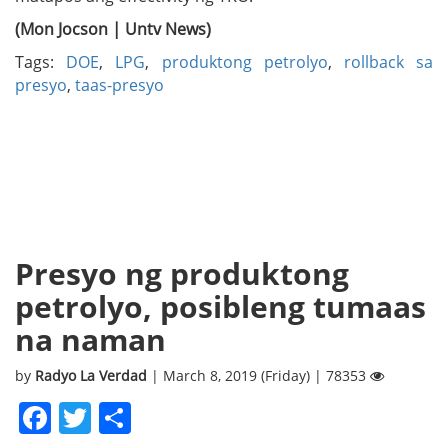
(Mon Jocson | Untv News)
Tags:
DOE
,
LPG
,
produktong petrolyo
,
rollback sa
presyo
,
taas-presyo
Presyo ng produktong
petrolyo, posibleng tumaas
na naman
by
Radyo La Verdad
| March 8, 2019 (Friday) | 78353
Facebook
Twitter
Share