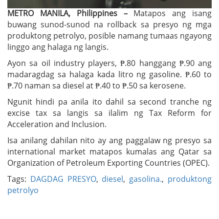
METRO MANILA, Philippines –
Matapos ang isang
buwang sunod-sunod na rollback sa presyo ng mga
produktong petrolyo, posible namang tumaas ngayong
linggo ang halaga ng langis.
Ayon sa oil industry players, ₱.80 hanggang ₱.90 ang
madaragdag sa halaga kada litro ng gasoline. ₱.60 to
₱.70 naman sa diesel at ₱.40 to ₱.50 sa kerosene.
Ngunit hindi pa anila ito dahil sa second tranche ng
excise tax sa langis sa ilalim ng Tax Reform for
Acceleration and Inclusion.
Isa anilang dahilan nito ay ang paggalaw ng presyo sa
international market matapos kumalas ang Qatar sa
Organization of Petroleum Exporting Countries (OPEC).
Tags:
DAGDAG PRESYO
,
diesel
,
gasolina.
,
produktong
petrolyo