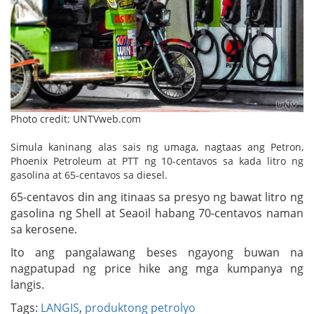
Photo credit: UNTVweb.com
Simula kaninang alas sais ng umaga, nagtaas ang Petron,
Phoenix Petroleum at PTT ng 10-centavos sa kada litro ng
gasolina at 65-centavos sa diesel.
65-centavos din ang itinaas sa presyo ng bawat litro ng
gasolina ng Shell at Seaoil habang 70-centavos naman
sa kerosene.
Ito ang pangalawang beses ngayong buwan na
nagpatupad ng price hike ang mga kumpanya ng
langis.
Tags:
LANGIS
,
produktong petrolyo