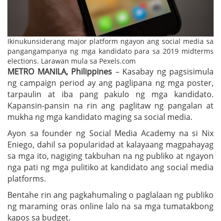
Ikinukunsiderang major platform ngayon ang social media sa
pangangampanya ng mga kandidato para sa 2019 midterms
elections. Larawan mula sa Pexels.com
METRO MANILA, Philippines
– Kasabay ng pagsisimula
ng campaign period ay ang paglipana ng mga poster,
tarpaulin at iba pang pakulo ng mga kandidato.
Kapansin-pansin na rin ang paglitaw ng pangalan at
mukha ng mga kandidato maging sa social media.
Ayon sa founder ng Social Media Academy na si Nix
Eniego, dahil sa popularidad at kalayaang magpahayag
sa mga ito, nagiging takbuhan na ng publiko at ngayon
nga pati ng mga pulitiko at kandidato ang social media
platforms.
Bentahe rin ang pagkahumaling o paglalaan ng publiko
ng maraming oras online lalo na sa mga tumatakbong
kapos sa budget.