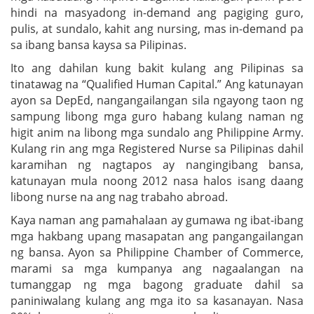
hindi na masyadong in-demand ang pagiging guro,
pulis, at sundalo, kahit ang nursing, mas in-demand pa
sa ibang bansa kaysa sa Pilipinas.
Ito ang dahilan kung bakit kulang ang Pilipinas sa
tinatawag na “Qualified Human Capital.” Ang katunayan
ayon sa DepEd, nangangailangan sila ngayong taon ng
sampung libong mga guro habang kulang naman ng
higit anim na libong mga sundalo ang Philippine Army.
Kulang rin ang mga Registered Nurse sa Pilipinas dahil
karamihan ng nagtapos ay nangingibang bansa,
katunayan mula noong 2012 nasa halos isang daang
libong nurse na ang nag trabaho abroad.
Kaya naman ang pamahalaan ay gumawa ng ibat-ibang
mga hakbang upang masapatan ang pangangailangan
ng bansa. Ayon sa Philippine Chamber of Commerce,
marami sa mga kumpanya ang nagaalangan na
tumanggap ng mga bagong graduate dahil sa
paniniwalang kulang ang mga ito sa kasanayan. Nasa