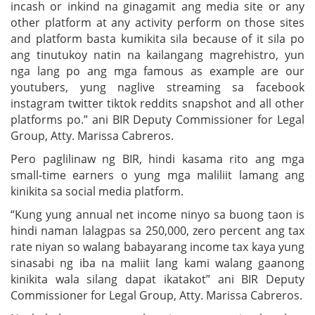
incash or inkind na ginagamit ang media site or any
other platform at any activity perform on those sites
and platform basta kumikita sila because of it sila po
ang tinutukoy natin na kailangang magrehistro, yun
nga lang po ang mga famous as example are our
youtubers, yung naglive streaming sa facebook
instagram twitter tiktok reddits snapshot and all other
platforms po.” ani BIR Deputy Commissioner for Legal
Group, Atty. Marissa Cabreros.
Pero paglilinaw ng BIR, hindi kasama rito ang mga
small-time earners o yung mga maliliit lamang ang
kinikita sa social media platform.
“Kung yung annual net income ninyo sa buong taon is
hindi naman lalagpas sa 250,000, zero percent ang tax
rate niyan so walang babayarang income tax kaya yung
sinasabi ng iba na maliit lang kami walang gaanong
kinikita wala silang dapat ikatakot” ani BIR Deputy
Commissioner for Legal Group, Atty. Marissa Cabreros.