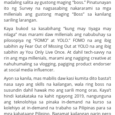
madaling salita ay gustong maging “boss.” Pinatunayan
ito ng Survey na nagsasabing nakararami sa mga
millenials ang gustong maging “Boss” sa kanilang
sariling larangan.
Kaya bukod sa kasabihang “kung may tiyaga may
nilaga” mas marami daw millenials ang nabubuhay sa
pilosopiya ng “FOMO” at YOLO.” FOMO na ang ibig
sabihin ay Fear Out of Missing Out at YOLO na ang ibig
sabihin ay You Only Live Once. At dahil tech-savvy na
rin ang mga millenials, marami ang nagiging creative at
nahuhumaling sa vlogging, pagiging product endorser
at social media influencer.
Ayon sa kanila, mas mabilis daw kasi kumita dito basta’t
nasa sayo ang skills na kailangan, wala ring boss na
susundin dahil hawak mo ang sarili mong oras. Kaya’t
hindi katakataka na kahit ngayong 2019, nangunguna
ang teknolohiya sa pinaka in-demand na kurso sa
kolehiyo at in-demand na trabaho sa Pilipinas para sa
mga kabataang Pilipino. Bagamat kailangan parin pero