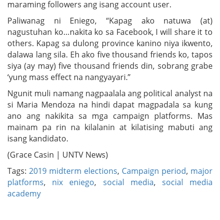
maraming followers ang isang account user.
Paliwanag ni Eniego, “Kapag ako natuwa (at)
nagustuhan ko…nakita ko sa Facebook, I will share it to
others. Kapag sa dulong province kanino niya ikwento,
dalawa lang sila. Eh ako five thousand friends ko, tapos
siya (ay may) five thousand friends din, sobrang grabe
‘yung mass effect na nangyayari.”
Ngunit muli namang nagpaalala ang political analyst na
si Maria Mendoza na hindi dapat magpadala sa kung
ano ang nakikita sa mga campaign platforms. Mas
mainam pa rin na kilalanin at kilatising mabuti ang
isang kandidato.
(Grace Casin | UNTV News)
Tags:
2019 midterm elections
,
Campaign period
,
major
platforms
,
nix eniego
,
social media
,
social media
academy