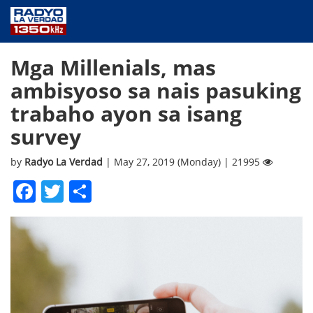
NEWS
Mga Millenials, mas
PUBLIC SERVICE
ambisyoso sa nais pasuking
ANNOUNCEMENTS
trabaho ayon sa isang
PROGRAMS
survey
ABOUT
CONTACT US
by
Radyo La Verdad
| May 27, 2019 (Monday) | 21995
Facebook
Twitter
Share