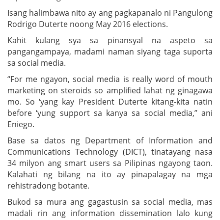
Isang halimbawa nito ay ang pagkapanalo ni Pangulong
Rodrigo Duterte noong May 2016 elections.
Kahit kulang sya sa pinansyal na aspeto sa
pangangampaya, madami naman siyang taga suporta
sa social media.
“For me ngayon, social media is really word of mouth
marketing on steroids so amplified lahat ng ginagawa
mo. So ‘yang kay President Duterte kitang-kita natin
before ‘yung support sa kanya sa social media,” ani
Eniego.
Base sa datos ng Department of Information and
Communications Technology (DICT), tinatayang nasa
34 milyon ang smart users sa Pilipinas ngayong taon.
Kalahati ng bilang na ito ay pinapalagay na mga
rehistradong botante.
Bukod sa mura ang gagastusin sa social media, mas
madali rin ang information dissemination lalo kung