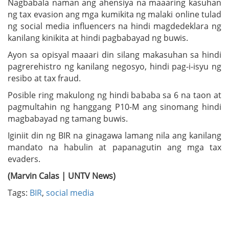
Nagbabala naman ang ahensiya na maaaring kasuhan
ng tax evasion ang mga kumikita ng malaki online tulad
ng social media influencers na hindi magdedeklara ng
kanilang kinikita at hindi pagbabayad ng buwis.
Ayon sa opisyal maaari din silang makasuhan sa hindi
pagrerehistro ng kanilang negosyo, hindi pag-i-isyu ng
resibo at tax fraud.
Posible ring makulong ng hindi bababa sa 6 na taon at
pagmultahin ng hanggang P10-M ang sinomang hindi
magbabayad ng tamang buwis.
Iginiit din ng BIR na ginagawa lamang nila ang kanilang
mandato na habulin at papanagutin ang mga tax
evaders.
(Marvin Calas | UNTV News)
Tags:
BIR
,
social media