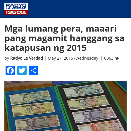
NEWS
Mga lumang pera, maaari
PUBLIC SERVICE
pang magamit hanggang sa
ANNOUNCEMENTS
katapusan ng 2015
PROGRAMS
ABOUT
by
Radyo La Verdad
| May 27, 2015 (Wednesday) | 6063
CONTACT US
Facebook
Twitter
Share