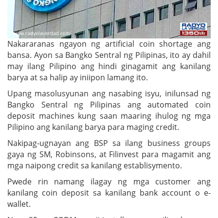
Nakararanas ngayon ng artificial coin shortage ang
bansa. Ayon sa Bangko Sentral ng Pilipinas, ito ay dahil
may ilang Pilipino ang hindi ginagamit ang kanilang
barya at sa halip ay iniipon lamang ito.
Upang masolusyunan ang nasabing isyu, inilunsad ng
Bangko Sentral ng Pilipinas ang automated coin
deposit machines kung saan maaring ihulog ng mga
Pilipino ang kanilang barya para maging credit.
Nakipag-ugnayan ang BSP sa ilang business groups
gaya ng SM, Robinsons, at Filinvest para magamit ang
mga naipong credit sa kanilang establisymento.
Pwede rin namang ilagay ng mga customer ang
kanilang coin deposit sa kanilang bank account o e-
wallet.