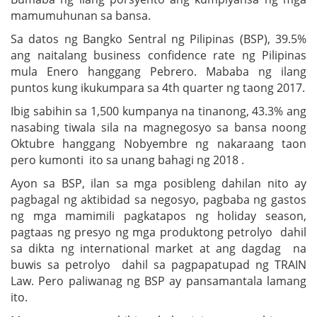
mamumuhunan sa bansa.
Sa datos ng Bangko Sentral ng Pilipinas (BSP), 39.5%
ang naitalang business confidence rate ng Pilipinas
mula Enero hanggang Pebrero. Mababa ng ilang
puntos kung ikukumpara sa 4th quarter ng taong 2017.
Ibig sabihin sa 1,500 kumpanya na tinanong, 43.3% ang
nasabing tiwala sila na magnegosyo sa bansa noong
Oktubre hanggang Nobyembre ng nakaraang taon
pero kumonti ito sa unang bahagi ng 2018 .
Ayon sa BSP, ilan sa mga posibleng dahilan nito ay
pagbagal ng aktibidad sa negosyo, pagbaba ng gastos
ng mga mamimili pagkatapos ng holiday season,
pagtaas ng presyo ng mga produktong petrolyo dahil
sa dikta ng international market at ang dagdag na
buwis sa petrolyo dahil sa pagpapatupad ng TRAIN
Law. Pero paliwanag ng BSP ay pansamantala lamang
ito.