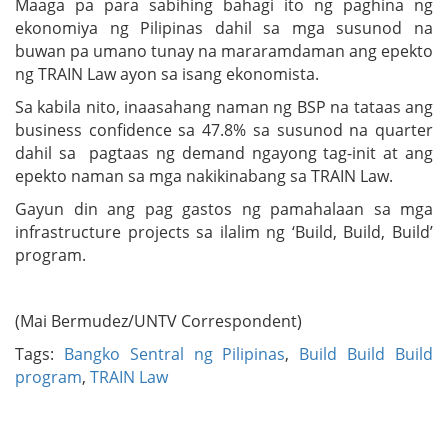
Maaga pa para sabihing bahagi ito ng paghina ng
ekonomiya ng Pilipinas dahil sa mga susunod na
buwan pa umano tunay na mararamdaman ang epekto
ng TRAIN Law ayon sa isang ekonomista.
Sa kabila nito, inaasahang naman ng BSP na tataas ang
business confidence sa 47.8% sa susunod na quarter
dahil sa pagtaas ng demand ngayong tag-init at ang
epekto naman sa mga nakikinabang sa TRAIN Law.
Gayun din ang pag gastos ng pamahalaan sa mga
infrastructure projects sa ilalim ng ‘Build, Build, Build’
program.
(Mai Bermudez/UNTV Correspondent)
Tags:
Bangko Sentral ng Pilipinas
,
Build Build Build
program
,
TRAIN Law