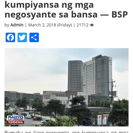
kumpiyansa ng mga
negosyante sa bansa — BSP
by
Admin
| March 2, 2018 (Friday) | 21712
Facebook
Twitter
Share
Bumaba ng ilang porsyento ang kumpiyansa ng mga