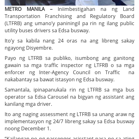
METRO MANILA –
Iniimbestigahan na ng Land
Transportation Franchising and Regulatory Board
(LTFRB) ang umano’y paniningil pa rin ng ilang public
utility buses drivers sa Edsa busway.
Ito’y sa kabila nang 24 oras na ang libreng sakay
ngayong Disyembre.
Payo ng LTFRB sa publiko, isumbong ang ganitong
gawain sa mga traffic inspector ng LTFRB o sa mga
enforcer ng Inter-Agency Council on Traffic na
nakabantay sa bawat istasyon ng Edsa busway.
Samantala, ipinapanukala rin ng LTFRB sa mga bus
operator sa Edsa Carousel na bigyan ng assistant ang
kanilang mga driver.
Ito ang naging assessment ng LTFRB sa unang araw ng
implementasyon ng 24/7 libreng sakay sa Edsa busway
noong December 1.
“Kailangan po ng passenger asisstant para po sa ating