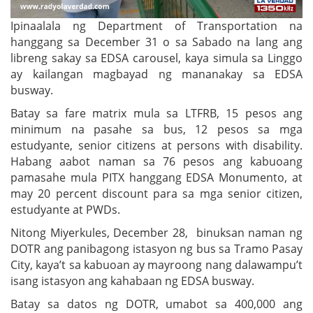
Ipinaalala ng Department of Transportation na
hanggang sa December 31 o sa Sabado na lang ang
libreng sakay sa EDSA carousel, kaya simula sa Linggo
ay kailangan magbayad ng mananakay sa EDSA
busway.
Batay sa fare matrix mula sa LTFRB, 15 pesos ang
minimum na pasahe sa bus, 12 pesos sa mga
estudyante, senior citizens at persons with disability.
Habang aabot naman sa 76 pesos ang kabuoang
pamasahe mula PITX hanggang EDSA Monumento, at
may 20 percent discount para sa mga senior citizen,
estudyante at PWDs.
Nitong Miyerkules, December 28, binuksan naman ng
DOTR ang panibagong istasyon ng bus sa Tramo Pasay
City, kaya’t sa kabuoan ay mayroong nang dalawampu’t
isang istasyon ang kahabaan ng EDSA busway.
Batay sa datos ng DOTR, umabot sa 400,000 ang