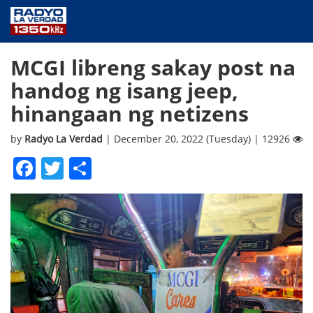
NEWS
MCGI libreng sakay post na
PUBLIC SERVICE
handog ng isang jeep,
ANNOUNCEMENTS
hinangaan ng netizens
PROGRAMS
ABOUT
by
Radyo La Verdad
| December 20, 2022 (Tuesday) | 12926
CONTACT US
Facebook
Twitter
Share