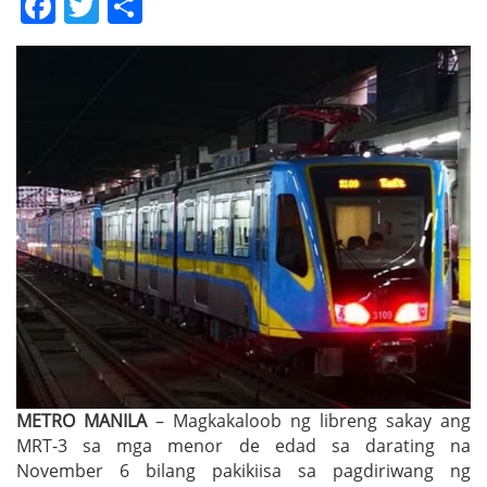
Facebook
Twitter
Share
METRO MANILA
– Magkakaloob ng libreng sakay ang
MRT-3 sa mga menor de edad sa darating na
November 6 bilang pakikiisa sa pagdiriwang ng