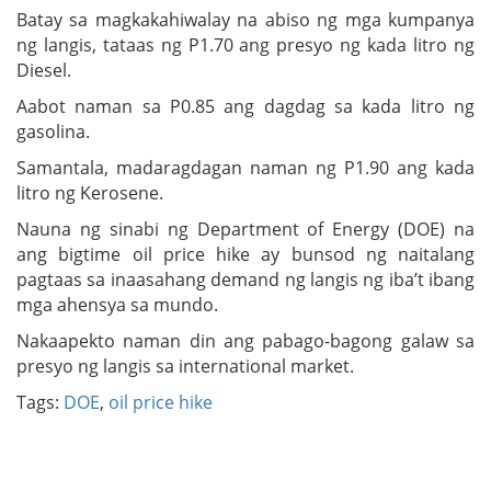
Batay sa magkakahiwalay na abiso ng mga kumpanya
ng langis, tataas ng P1.70 ang presyo ng kada litro ng
Diesel.
Aabot naman sa P0.85 ang dagdag sa kada litro ng
gasolina.
Samantala, madaragdagan naman ng P1.90 ang kada
litro ng Kerosene.
Nauna ng sinabi ng Department of Energy (DOE) na
ang bigtime oil price hike ay bunsod ng naitalang
pagtaas sa inaasahang demand ng langis ng iba’t ibang
mga ahensya sa mundo.
Nakaapekto naman din ang pabago-bagong galaw sa
presyo ng langis sa international market.
Tags:
DOE
,
oil price hike