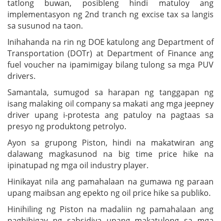
tatlong buwan, posibleng hindi matuloy ang
implementasyon ng 2nd tranch ng excise tax sa langis
sa susunod na taon.
Inihahanda na rin ng DOE katulong ang Department of
Transportation (DOTr) at Department of Finance ang
fuel voucher na ipamimigay bilang tulong sa mga PUV
drivers.
Samantala, sumugod sa harapan ng tanggapan ng
isang malaking oil company sa makati ang mga jeepney
driver upang i-protesta ang patuloy na pagtaas sa
presyo ng produktong petrolyo.
Ayon sa grupong Piston, hindi na makatwiran ang
dalawang magkasunod na big time price hike na
ipinatupad ng mga oil industry player.
Hinikayat nila ang pamahalaan na gumawa ng paraan
upang maibsan ang epekto ng oil price hike sa publiko.
Hinihiling ng Piston na madaliin ng pamahalaan ang
pagbibigay ng sabsidiya upang makatulong sa mga