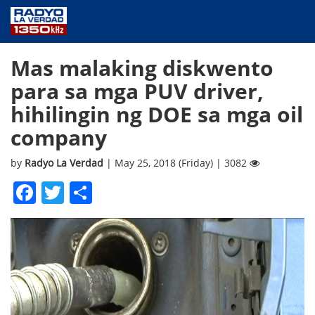
NEWS
Mas malaking diskwento
PUBLIC SERVICE
para sa mga PUV driver,
ANNOUNCEMENTS
hihilingin ng DOE sa mga oil
PROGRAMS
company
ABOUT
CONTACT US
by
Radyo La Verdad
| May 25, 2018 (Friday) | 3082
Facebook
Twitter
Share