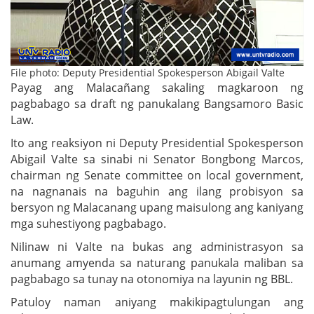
File photo: Deputy Presidential Spokesperson Abigail Valte
Payag ang Malacañang sakaling magkaroon ng
pagbabago sa draft ng panukalang Bangsamoro Basic
Law.
Ito ang reaksiyon ni Deputy Presidential Spokesperson
Abigail Valte sa sinabi ni Senator Bongbong Marcos,
chairman ng Senate committee on local government,
na nagnanais na baguhin ang ilang probisyon sa
bersyon ng Malacanang upang maisulong ang kaniyang
mga suhestiyong pagbabago.
Nilinaw ni Valte na bukas ang administrasyon sa
anumang amyenda sa naturang panukala maliban sa
pagbabago sa tunay na otonomiya na layunin ng BBL.
Patuloy naman aniyang makikipagtulungan ang