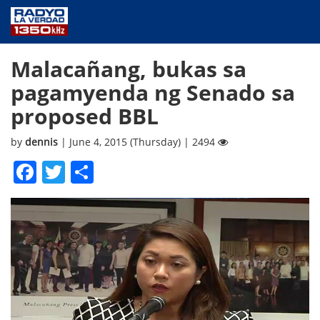
NEWS
Malacañang, bukas sa
PUBLIC SERVICE
pagamyenda ng Senado sa
ANNOUNCEMENTS
proposed BBL
PROGRAMS
ABOUT
by
dennis
| June 4, 2015 (Thursday) | 2494
CONTACT US
Facebook
Twitter
Share