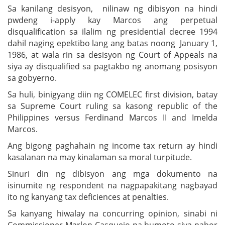
Sa kanilang desisyon, nilinaw ng dibisyon na hindi
pwdeng i-apply kay Marcos ang perpetual
disqualification sa ilalim ng presidential decree 1994
dahil naging epektibo lang ang batas noong January 1,
1986, at wala rin sa desisyon ng Court of Appeals na
siya ay disqualified sa pagtakbo ng anomang posisyon
sa gobyerno.
Sa huli, binigyang diin ng COMELEC first division, batay
sa Supreme Court ruling sa kasong republic of the
Philippines versus Ferdinand Marcos II and Imelda
Marcos.
Ang bigong paghahain ng income tax return ay hindi
kasalanan na may kinalaman sa moral turpitude.
Sinuri din ng dibisyon ang mga dokumento na
isinumite ng respondent na nagpapakitang nagbayad
ito ng kanyang tax deficiences at penalties.
Sa kanyang hiwalay na concurring opinion, sinabi ni
Commissioner Marlon Casquejo na bumoto siya pabor