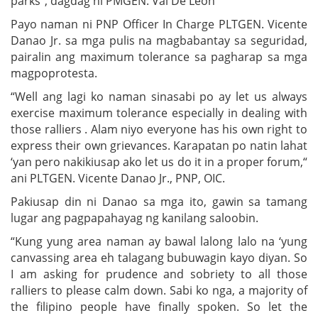
parks”, dagdag ni PMGEN. Val De Leon
Payo naman ni PNP Officer In Charge PLTGEN. Vicente
Danao Jr. sa mga pulis na magbabantay sa seguridad,
pairalin ang maximum tolerance sa pagharap sa mga
magpoprotesta.
“Well ang lagi ko naman sinasabi po ay let us always
exercise maximum tolerance especially in dealing with
those ralliers . Alam niyo everyone has his own right to
express their own grievances. Karapatan po natin lahat
‘yan pero nakikiusap ako let us do it in a proper forum,“
ani PLTGEN. Vicente Danao Jr., PNP, OIC.
Pakiusap din ni Danao sa mga ito, gawin sa tamang
lugar ang pagpapahayag ng kanilang saloobin.
“Kung yung area naman ay bawal lalong lalo na ‘yung
canvassing area eh talagang bubuwagin kayo diyan. So
I am asking for prudence and sobriety to all those
ralliers to please calm down. Sabi ko nga, a majority of
the filipino people have finally spoken. So let the