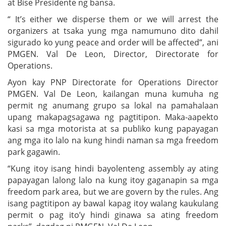
at Bise Presidente ng bansa.
“ It’s either we disperse them or we will arrest the
organizers at tsaka yung mga namumuno dito dahil
sigurado ko yung peace and order will be affected”, ani
PMGEN. Val De Leon, Director, Directorate for
Operations.
Ayon kay PNP Directorate for Operations Director
PMGEN. Val De Leon, kailangan muna kumuha ng
permit ng anumang grupo sa lokal na pamahalaan
upang makapagsagawa ng pagtitipon. Maka-aapekto
kasi sa mga motorista at sa publiko kung papayagan
ang mga ito lalo na kung hindi naman sa mga freedom
park gagawin.
“Kung itoy isang hindi bayolenteng assembly ay ating
papayagan lalong lalo na kung itoy gaganapin sa mga
freedom park area, but we are govern by the rules. Ang
isang pagtitipon ay bawal kapag itoy walang kaukulang
permit o pag ito’y hindi ginawa sa ating freedom