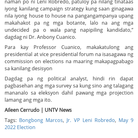
naman po ni Leni Robredo, patuloy pa nilang tinataas
iyong kanilang campaign strategy kung saan ginagawa
nila iyong house to house na pangangampanya upang
makahakot pa ng mga botante, lalo na ang mga
undecided pa o wala pang napipiling kandidato,”
dagdag ni Dr. Anbony Cuanico.
Para kay Professor Cuanico, makakatulong ang
presidential at vice presidential forum na isasagawa ng
commission on elections na maaring makapagpabago
sa kanilang desisyon
Dagdag pa ng political analyst, hindi rin dapat
pagbasehan ang mga survey sa kung sino ang talagang
mananalo sa eleksyon dahil pawang mga projection
lamang ang mga ito.
Aileen Cerrudo | UNTV News
Tags:
Bongbong Marcos
,
Jr. VP Leni Robredo
,
May 9
2022 Election