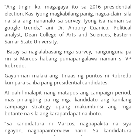
“Ang tingin ko, magagaya ito sa 2016 presidential
election. Kasi iyong magkabilang panig, nagca-claim sila
na sila ang nananalo sa survey. Iyong isa naman sa
google trends,” ani Dr. Anbony Cuanico, Political
analyst, Dean College of Arts and Sciences, Eastern
Samar State University.
Batay sa naglalabasang mga survey, nangunguna pa
rin si Marcos habang pumapangalawa naman si VP
Robredo.
Gayunman malaki ang itinaas ng puntos ni Robredo
kumpara sa iba pang presidential candidates.
At dahil malapit nang matapos ang campaign period,
mas pinaiigting pa ng mga kandidato ang kanilang
campaign strategy upang makumbinsi ang mga
botante na sila ang karapatdapat na iboto.
“Sa kandidatura ni Marcos, nagpapakita na siya
ngayon, nagpapainterview narin. Sa kandidatura