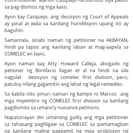
sa pag-dismiss ng mga kaso.
Ayon kay Casquejo, ang desisyon ng Court of Appeals
ay pinal at wala sa kanilang huridiksyon upang ito ay
baguhin.
Samantala, sinabi naman ng petitioner na AKBAYAN,
hindi pa tapos ang kanilang laban at mag-aapela sa
COMELEC en banc.
Ayon naman kay Atty. Howard Calleja, abogado ng
petioner ng Bonifacio Ilagan et al na hindi na sila
nagulat desisyon ng comelec first division, pero,
patuloy nilang gagamitin ang lahat ng legal remedies.
Sa kabila nito pinuri naman ng kampo ni Marcos ang
mga miyembro ng COMELEC first division sa kanilang
pagdismiss sa umano’y nuisance petitions.
Napatunayan din umanong guilty ang mga petitioner
sa tahasang pagliligaw sa COMELEC sa pamamagitan
ng kanilang maling paggamit ng mga probisyon ng