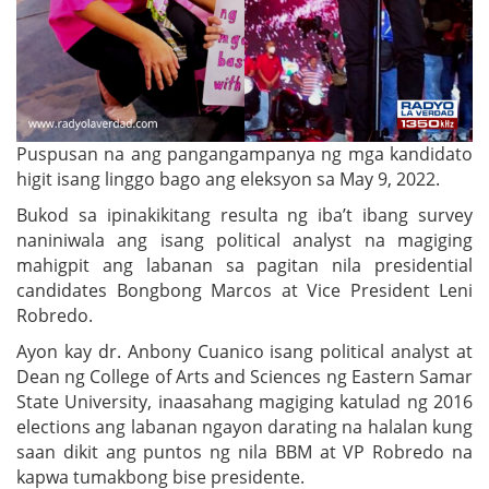
Puspusan na ang pangangampanya ng mga kandidato
higit isang linggo bago ang eleksyon sa May 9, 2022.
Bukod sa ipinakikitang resulta ng iba’t ibang survey
naniniwala ang isang political analyst na magiging
mahigpit ang labanan sa pagitan nila presidential
candidates Bongbong Marcos at Vice President Leni
Robredo.
Ayon kay dr. Anbony Cuanico isang political analyst at
Dean ng College of Arts and Sciences ng Eastern Samar
State University, inaasahang magiging katulad ng 2016
elections ang labanan ngayon darating na halalan kung
saan dikit ang puntos ng nila BBM at VP Robredo na
kapwa tumakbong bise presidente.