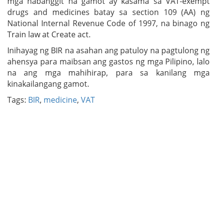
mga nabanggit na gamot ay kasama sa VAT-exempt
drugs and medicines batay sa section 109 (AA) ng
National Internal Revenue Code of 1997, na binago ng
Train law at Create act.
Inihayag ng BIR na asahan ang patuloy na pagtulong ng
ahensya para maibsan ang gastos ng mga Pilipino, lalo
na ang mga mahihirap, para sa kanilang mga
kinakailangang gamot.
Tags:
BIR
,
medicine
,
VAT