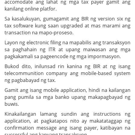
accomodate ang lahat ng mga tax payer gamit ang
kanilang online platfor.
Sa kasalukuyan, gumagamit ang BIR ng version six ng
tax software kung saan upgraded at mas marami ang
transaction na mapo-proseso.
Layon ng electronic filing na mapabilis ang transaksyon
sa paghahain ng ITR at upang maiwasan ang mga
pagkakamali sa pageencode ng mga impormasyon.
Bukod dito, inilunsad rin kanina ng BIR at ng isang
telecommunition company ang mobile-based system
ng pagbabayad ng tax.
Gamit ang isang mobile application, hindi na kailangan
pang pumila sa mga banko upang makapagbayad ng
buwis.
Kinakailangan lamang sundin ang instructions ng
application, at pagkatapos nito ay makatataggap ng
confirmation message ang isang payer, katibayan na
successful ang kanyang transaksyon.