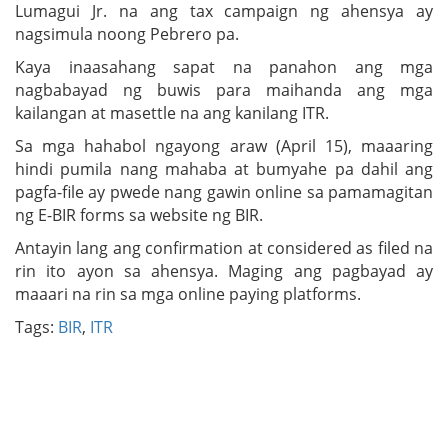
Lumagui Jr. na ang tax campaign ng ahensya ay
nagsimula noong Pebrero pa.
Kaya inaasahang sapat na panahon ang mga
nagbabayad ng buwis para maihanda ang mga
kailangan at masettle na ang kanilang ITR.
Sa mga hahabol ngayong araw (April 15), maaaring
hindi pumila nang mahaba at bumyahe pa dahil ang
pagfa-file ay pwede nang gawin online sa pamamagitan
ng E-BIR forms sa website ng BIR.
Antayin lang ang confirmation at considered as filed na
rin ito ayon sa ahensya. Maging ang pagbayad ay
maaari na rin sa mga online paying platforms.
Tags:
BIR
,
ITR