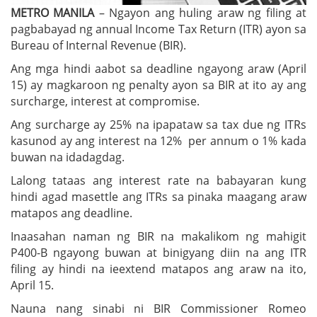
METRO MANILA
– Ngayon ang huling araw ng filing at
pagbabayad ng annual Income Tax Return (ITR) ayon sa
Bureau of Internal Revenue (BIR).
Ang mga hindi aabot sa deadline ngayong araw (April
15) ay magkaroon ng penalty ayon sa BIR at ito ay ang
surcharge, interest at compromise.
Ang surcharge ay 25% na ipapataw sa tax due ng ITRs
kasunod ay ang interest na 12% per annum o 1% kada
buwan na idadagdag.
Lalong tataas ang interest rate na babayaran kung
hindi agad masettle ang ITRs sa pinaka maagang araw
matapos ang deadline.
Inaasahan naman ng BIR na makalikom ng mahigit
P400-B ngayong buwan at binigyang diin na ang ITR
filing ay hindi na ieextend matapos ang araw na ito,
April 15.
Nauna nang sinabi ni BIR Commissioner Romeo