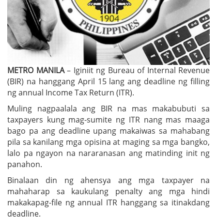
METRO MANILA
– Iginiit ng Bureau of Internal Revenue
(BIR) na hanggang April 15 lang ang deadline ng filling
ng annual Income Tax Return (ITR).
Muling nagpaalala ang BIR na mas makabubuti sa
taxpayers kung mag-sumite ng ITR nang mas maaga
bago pa ang deadline upang makaiwas sa mahabang
pila sa kanilang mga opisina at maging sa mga bangko,
lalo pa ngayon na nararanasan ang matinding init ng
panahon.
Binalaan din ng ahensya ang mga taxpayer na
mahaharap sa kaukulang penalty ang mga hindi
makakapag-file ng annual ITR hanggang sa itinakdang
deadline.