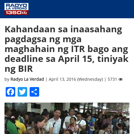
NEWS
Kahandaan sa inaasahang
PUBLIC SERVICE
pagdagsa ng mga
ANNOUNCEMENTS
maghahain ng ITR bago ang
PROGRAMS
deadline sa April 15, tiniyak
ABOUT
ng BIR
CONTACT US
by
Radyo La Verdad
| April 13, 2016 (Wednesday) | 5731
Facebook
Twitter
Share