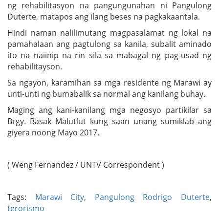
ng rehabilitasyon na pangungunahan ni Pangulong
Duterte, matapos ang ilang beses na pagkakaantala.
Hindi naman nalilimutang magpasalamat ng lokal na
pamahalaan ang pagtulong sa kanila, subalit aminado
ito na naiinip na rin sila sa mabagal ng pag-usad ng
rehabilitayson.
Sa ngayon, karamihan sa mga residente ng Marawi ay
unti-unti ng bumabalik sa normal ang kanilang buhay.
Maging ang kani-kanilang mga negosyo partikilar sa
Brgy. Basak Malutlut kung saan unang sumiklab ang
giyera noong Mayo 2017.
( Weng Fernandez / UNTV Correspondent )
Tags:
Marawi City
,
Pangulong Rodrigo Duterte
,
terorismo