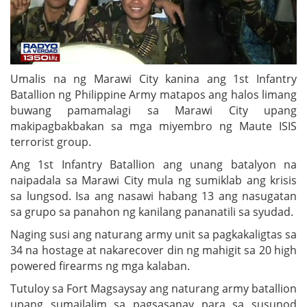
Umalis na ng Marawi City kanina ang 1st Infantry
Batallion ng Philippine Army matapos ang halos limang
buwang pamamalagi sa Marawi City upang
makipagbakbakan sa mga miyembro ng Maute ISIS
terrorist group.
Ang 1st Infantry Batallion ang unang batalyon na
naipadala sa Marawi City mula ng sumiklab ang krisis
sa lungsod. Isa ang nasawi habang 13 ang nasugatan
sa grupo sa panahon ng kanilang pananatili sa syudad.
Naging susi ang naturang army unit sa pagkakaligtas sa
34 na hostage at nakarecover din ng mahigit sa 20 high
powered firearms ng mga kalaban.
Tutuloy sa Fort Magsaysay ang naturang army batallion
upang sumailalim sa pagsasanay para sa susunod