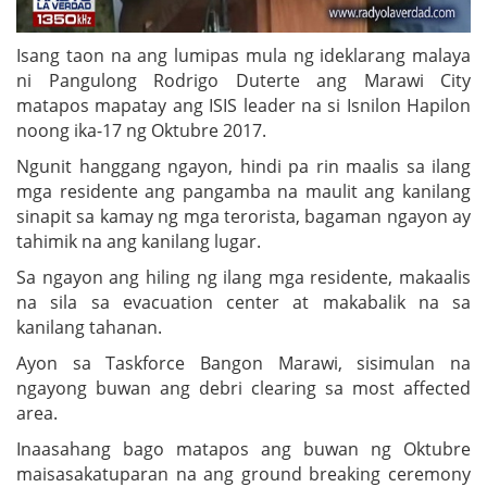
Isang taon na ang lumipas mula ng ideklarang malaya
ni Pangulong Rodrigo Duterte ang Marawi City
matapos mapatay ang ISIS leader na si Isnilon Hapilon
noong ika-17 ng Oktubre 2017.
Ngunit hanggang ngayon, hindi pa rin maalis sa ilang
mga residente ang pangamba na maulit ang kanilang
sinapit sa kamay ng mga terorista, bagaman ngayon ay
tahimik na ang kanilang lugar.
Sa ngayon ang hiling ng ilang mga residente, makaalis
na sila sa evacuation center at makabalik na sa
kanilang tahanan.
Ayon sa Taskforce Bangon Marawi, sisimulan na
ngayong buwan ang debri clearing sa most affected
area.
Inaasahang bago matapos ang buwan ng Oktubre
maisasakatuparan na ang ground breaking ceremony