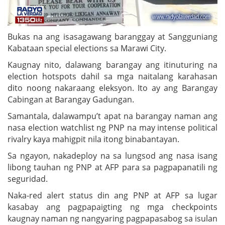
Bukas na ang isasagawang baranggay at Sangguniang
Kabataan special elections sa Marawi City.
Kaugnay nito, dalawang barangay ang itinuturing na
election hotspots dahil sa mga naitalang karahasan
dito noong nakaraang eleksyon. Ito ay ang Barangay
Cabingan at Barangay Gadungan.
Samantala, dalawampu’t apat na barangay naman ang
nasa election watchlist ng PNP na may intense political
rivalry kaya mahigpit nila itong binabantayan.
Sa ngayon, nakadeploy na sa lungsod ang nasa isang
libong tauhan ng PNP at AFP para sa pagpapanatili ng
seguridad.
Naka-red alert status din ang PNP at AFP sa lugar
kasabay ang pagpapaigting ng mga checkpoints
kaugnay naman ng nangyaring pagpapasabog sa isulan