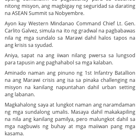
nitong misyon, ang magbigay ng seguridad sa darating
na ASEAN Summit sa Nobyembre.
Ayon kay Western Mindanao Command Chief Lt. Gen.
Carlito Galvez, simula na ito ng gradwal na pagbabawas
nila ng mga sundalo sa Marawi dahil halos tapos na
ang krisis sa syudad.
Aniya, sapat na ang iiwan nilang pwersa sa lungsod
para tapusin ang paghahabol sa mga kalaban.
Aminado naman ang pinuno ng 1st Infantry Batallion
na ang Marawi crisis ang isa sa pinaka challenging na
misyon na kanilang napuntahan dahil urban setting
ang labanan.
Magkahalong saya at lungkot naman ang naramdaman
ng mga sundalong umalis. Masaya dahil makakapiling
na nila ang kanilang pamilya, pero malungkot dahil sa
mga nagbuwis ng buhay at mga maiiwan pang mga
kasama.