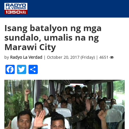
NEWS
Isang batalyon ng mga
PUBLIC SERVICE
sundalo, umalis na ng
ANNOUNCEMENTS
Marawi City
PROGRAMS
ABOUT
by
Radyo La Verdad
| October 20, 2017 (Friday) | 4651
CONTACT US
Facebook
Twitter
Share