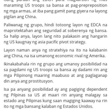
maraming US troops sa bansa at pag-prepreposition
ng mga armas, at iba pang gamit pang giyera na layong
pigilan ang China.
Paliwanag ng grupo, hindi totoong layon ng EDCA na
maprotektahan ang seguridad at soberenya ng bansa.
Sa halip anya, layon lang nito palakasin ang hangarin
ng US kaugnay ng asia pacific pivot strategy.
Layon naman anya ng stratehiya na ito na kalabanin
ang China, na isa umanong economic rival ng Amerika.
Ikinakabahala rin ng grupo ang umanoy posibilidad na
sa pagdami ng US troops sa bansa ay dadami rin ang
mga Pilipinong maaring maabuso at ang paglaganap
din anya ang prostitusyon.
Isa pa anyang posibilidad ay ang pagiging dependent
ng Pilpinas sa US at maari rin anyang malagay sa
estado ang Pilipinas kung saan magiging kaaway na rin
ito ng mga bansang kalaban ng Estados Unidos.