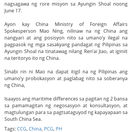
nagsagawa ng rore misyon sa Ayungin Shoal noong
June 17.
Ayon kay China Ministry of Foreign Affairs
Spokesperson Mao Ning, nilinaw na ng China ang
nangyari at ang posisyon nito sa umano’y ilegal na
pagpasok ng mga sasakyang pandagat ng Pilipinas sa
Ayungin Shoal na tinatawag nilang Ren’ai Jiao, at iginiit
na teritoryo ito ng China.
Sinabi rin ni Mao na dapat itigil na ng Pilipinas ang
umano’y probokasyon at paglabag nito sa soberanya
ng China,
Isaayos ang maritime differences sa pagitan ng 2 bansa
sa pamamagitan ng negosasyon at konsultasyon, at
magtulungan para sa pagtsataguyod ng kapayapaan sa
South China Sea.
Tags:
CCG
,
China
,
PCG
,
PH