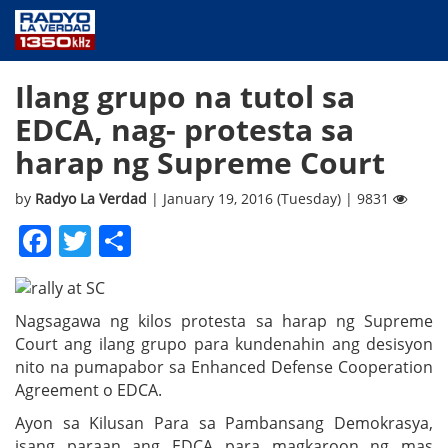
NEWS
Ilang grupo na tutol sa
PUBLIC SERVICE
EDCA, nag- protesta sa
ANNOUNCEMENTS
harap ng Supreme Court
PROGRAMS
ABOUT
by
Radyo La Verdad
| January 19, 2016 (Tuesday) | 9831
CONTACT US
Facebook
Twitter
Share
Nagsagawa ng kilos protesta sa harap ng Supreme
Court ang ilang grupo para kundenahin ang desisyon
nito na pumapabor sa Enhanced Defense Cooperation
Agreement o EDCA.
Ayon sa Kilusan Para sa Pambansang Demokrasya,
isang paraan ang EDCA para magkaroon ng mas