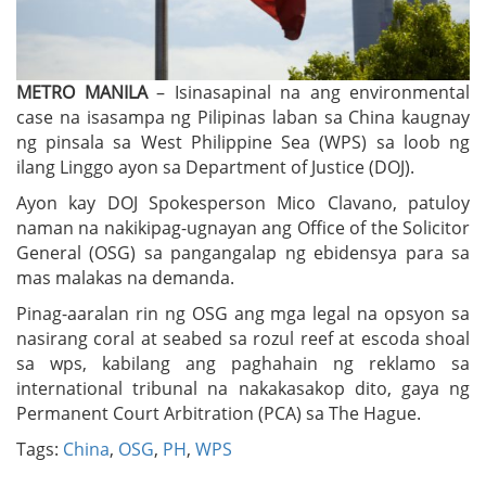
METRO MANILA
– Isinasapinal na ang environmental
case na isasampa ng Pilipinas laban sa China kaugnay
ng pinsala sa West Philippine Sea (WPS) sa loob ng
ilang Linggo ayon sa Department of Justice (DOJ).
Ayon kay DOJ Spokesperson Mico Clavano, patuloy
naman na nakikipag-ugnayan ang Office of the Solicitor
General (OSG) sa pangangalap ng ebidensya para sa
mas malakas na demanda.
Pinag-aaralan rin ng OSG ang mga legal na opsyon sa
nasirang coral at seabed sa rozul reef at escoda shoal
sa wps, kabilang ang paghahain ng reklamo sa
international tribunal na nakakasakop dito, gaya ng
Permanent Court Arbitration (PCA) sa The Hague.
Tags:
China
,
OSG
,
PH
,
WPS