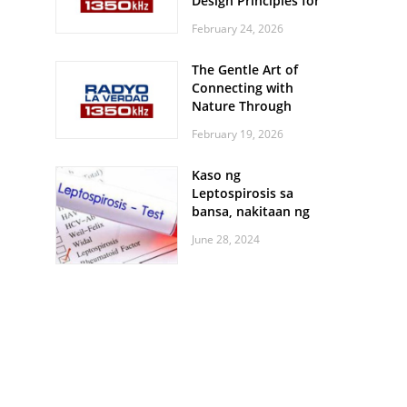
Design Principles for
Every Screen Size
February 24, 2026
The Gentle Art of
Connecting with
Nature Through
Feather Identification
February 19, 2026
Walks
Kaso ng
Leptospirosis sa
bansa, nakitaan ng
pagtaas
June 28, 2024