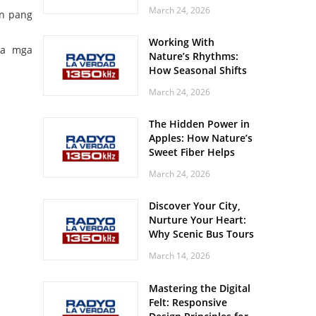
Off? Here’s What Your
March 24, 2026
an pang
Body Might Be
Whispering
Working With
sa mga
Nature’s Rhythms:
How Seasonal Shifts
Influence Your Mood
March 24, 2026
and Vitality
The Hidden Power in
Apples: How Nature’s
Sweet Fiber Helps
Keep Your Energy
March 24, 2026
Steady and Smooth
Discover Your City,
Nurture Your Heart:
Why Scenic Bus Tours
Are a Secret Wellness
March 14, 2026
Practice
Mastering the Digital
Felt: Responsive