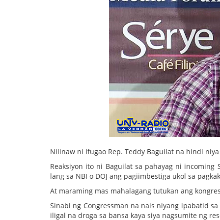
Nilinaw ni Ifugao Rep. Teddy Baguilat na hindi niy
Reaksiyon ito ni Baguilat sa pahayag ni incoming
lang sa NBI o DOJ ang pagiimbestiga ukol sa pagkak
At maraming mas mahalagang tutukan ang kongres
Sinabi ng Congressman na nais niyang ipabatid sa 
iligal na droga sa bansa kaya siya nagsumite ng res