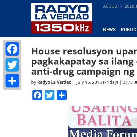
AUGUST 7, 2026, 
NEWS
PUBLIC
House resolusyon upa
pagkakapatay sa ilang 
Facebook
anti-drug campaign ng 
Twitter
by
Radyo La Verdad
| July 15, 2016 (Friday) | 3173
Facebook
Twitter
Share
Share