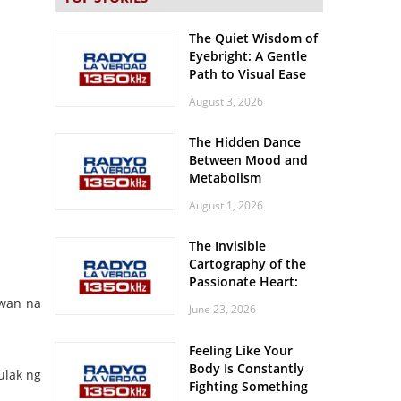
The Quiet Wisdom of
Eyebright: A Gentle
Path to Visual Ease
August 3, 2026
The Hidden Dance
Between Mood and
Metabolism
August 1, 2026
The Invisible
Cartography of the
Passionate Heart:
Meditations on
iwan na
June 23, 2026
Spatial Solitude in
the Era of the
Feeling Like Your
Roaring Stadiums
Body Is Constantly
ulak ng
Fighting Something