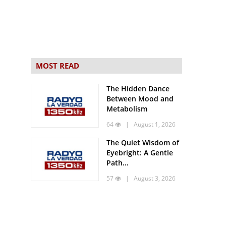
MOST READ
The Hidden Dance
Between Mood and
Metabolism
64
| August 1, 2026
The Quiet Wisdom of
Eyebright: A Gentle
Path...
57
| August 3, 2026