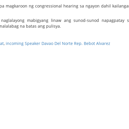
 pa magkaroon ng congressional hearing sa ngayon dahil kailang
 naglalayong mabigyang linaw ang sunod-sunod napagpatay 
 nalalabag na batas ang pulisya.
at
,
incoming Speaker Davao Del Norte Rep. Bebot Alvarez