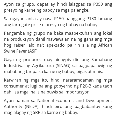
Ayon sa grupo, dapat ay hindi lalagpas sa P350 ang
presyo ng karne ng baboy sa mga palengke.
Sa ngayon anila ay nasa P150 hanggang P180 lamang
ang farmgate price o presyo ng buhay na baboy.
Pangamba ng grupo na baka maapektuhan ang lokal
na produksyon dahil mawawalan na ng gana ang mga
hog raiser lalo na’t apektado pa rin sila ng African
Swine Fever (ASF).
Gaya ng pro-pork, may hinagpis din ang Samahang
Industriya ng Agrikultura (SINAG) sa pagpapalawig ng
mababang taripa sa karne ng baboy, bigas at mais.
Katwiran ng mga ito, hindi nararamdaman ng mga
consumer at lugi pa ang gobyerno ng P20-B kada taon
dahil sa mga inalis na buwis sa importasyon.
Ayon naman sa National Economic and Development
Authority (NEDA), hindi biro ang pagbabantay kung
maglalagay ng SRP sa karne ng baboy.