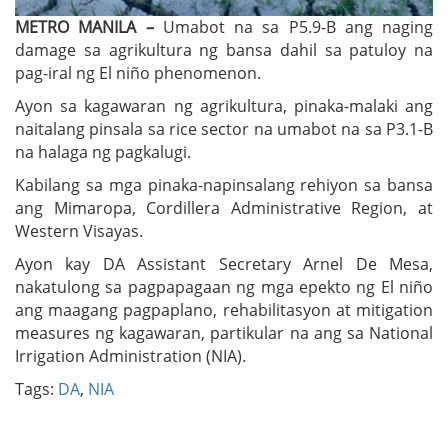
METRO MANILA –
Umabot na sa P5.9-B ang naging
damage sa agrikultura ng bansa dahil sa patuloy na
pag-iral ng El niño phenomenon.
Ayon sa kagawaran ng agrikultura, pinaka-malaki ang
naitalang pinsala sa rice sector na umabot na sa P3.1-B
na halaga ng pagkalugi.
Kabilang sa mga pinaka-napinsalang rehiyon sa bansa
ang Mimaropa, Cordillera Administrative Region, at
Western Visayas.
Ayon kay DA Assistant Secretary Arnel De Mesa,
nakatulong sa pagpapagaan ng mga epekto ng El niño
ang maagang pagpaplano, rehabilitasyon at mitigation
measures ng kagawaran, partikular na ang sa National
Irrigation Administration (NIA).
Tags:
DA
,
NIA