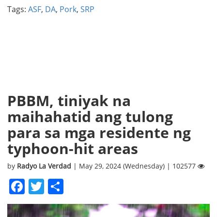
Tags:
ASF
,
DA
,
Pork
,
SRP
PBBM, tiniyak na
maihahatid ang tulong
para sa mga residente ng
typhoon-hit areas
by
Radyo La Verdad
| May 29, 2024 (Wednesday) | 102577
Facebook
Twitter
Share