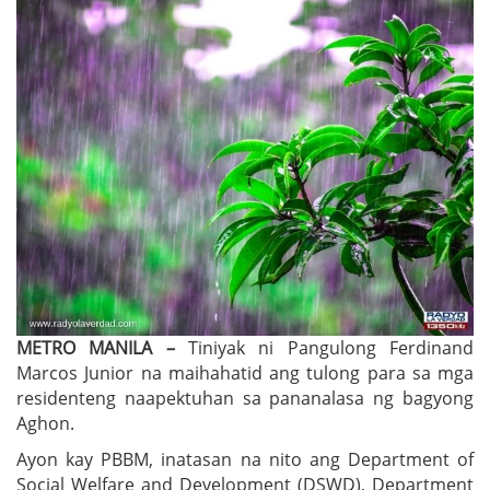
METRO MANILA –
Tiniyak ni Pangulong Ferdinand
Marcos Junior na maihahatid ang tulong para sa mga
residenteng naapektuhan sa pananalasa ng bagyong
Aghon.
Ayon kay PBBM, inatasan na nito ang Department of
Social Welfare and Development (DSWD), Department