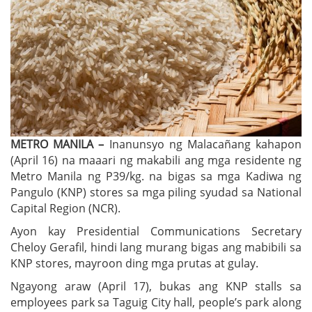
METRO MANILA –
Inanunsyo ng Malacañang kahapon
(April 16) na maaari ng makabili ang mga residente ng
Metro Manila ng P39/kg. na bigas sa mga Kadiwa ng
Pangulo (KNP) stores sa mga piling syudad sa National
Capital Region (NCR).
Ayon kay Presidential Communications Secretary
Cheloy Gerafil, hindi lang murang bigas ang mabibili sa
KNP stores, mayroon ding mga prutas at gulay.
Ngayong araw (April 17), bukas ang KNP stalls sa
employees park sa Taguig City hall, people’s park along