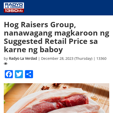
NEWS
Hog Raisers Group,
PUBLIC SERVICE
nanawagang magkaroon ng
ANNOUNCEMENTS
Suggested Retail Price sa
PROGRAMS
karne ng baboy
ABOUT
CONTACT US
by
Radyo La Verdad
| December 28, 2023 (Thursday) | 13360
Facebook
Twitter
Share