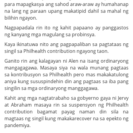
para mapagkasya ang sahod araw-araw ay humahanap
na lang ng paraan upang makatipid dahil sa mahal ng
bilihin ngayon.
Nagpapadala rin ito ng kahit papaano ay panggastos
ng kanyang mga magulang sa probinsya.
Kaya ikinatuwa nito ang pagpapaliban sa pagtataas ng
singil sa Philhealth contribution ngayong taon.
Ganito rin ang kalagayan ni Alen na isang ordinaryong
mangagagawa. Masaya siya na wala munang pagtaas
sa kontribusyon sa Philhealth pero mas makakatulong
aniya kung sususpindehin din ang pagtaas sa iba pang
singilin sa mga ordinaryong manggagawa.
Kahit ang mga nagtatrabaho sa gobyerno gaya ni Jervy
at Abraham masaya rin sa suspensyon ng Philhealth
contribution bagamat payag naman din sila na
magtaas ng singil kung makakarecover na sa epekto ng
pandemiya.