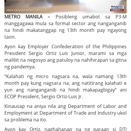
METRO MANILA –
Posibleng umabot sa P3-M
manggagawa mula sa formal sector ang nanganganib
na hindi makatanggap ng 13th month pay ngayong
taon.
Ayon kay Employer Confederation of the Philippines
President Sergio Ortiz Luis Junior, marami sa mga
maliliit na negosyo ang patuloy na nahihirapan sa gitna
ng pandemya.
“Kalahati ng micro nagsara na, wala namang 13th
month pay kung nagsara na, ang natitirang kalahati e
yun ang nanganganib na hindi makapagbigay” ani
ECOP President, Sergio Ortiz-Luis Jr.
Kinausap na aniya nila ang Department of Labor and
Employment at Department of Trade and Industry ukol
sa problema na ito.
Ayon kay Ortiz, naghahanap na ng paraan si DTI