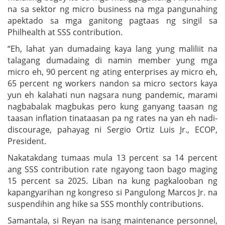
na sa sektor ng micro business na mga pangunahing
apektado sa mga ganitong pagtaas ng singil sa
Philhealth at SSS contribution.
“Eh, lahat yan dumadaing kaya lang yung maliliit na
talagang dumadaing di namin member yung mga
micro eh, 90 percent ng ating enterprises ay micro eh,
65 percent ng workers nandon sa micro sectors kaya
yun eh kalahati nun nagsara nung pandemic, marami
nagbabalak magbukas pero kung ganyang taasan ng
taasan inflation tinataasan pa ng rates na yan eh nadi-
discourage, pahayag ni Sergio Ortiz Luis Jr., ECOP,
President.
Nakatakdang tumaas mula 13 percent sa 14 percent
ang SSS contribution rate ngayong taon bago maging
15 percent sa 2025. Liban na kung pagkalooban ng
kapangyarihan ng kongreso si Pangulong Marcos Jr. na
suspendihin ang hike sa SSS monthly contributions.
Samantala, si Reyan na isang maintenance personnel,