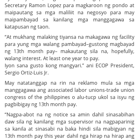
Secretary Ramon Lopez para magkaroon ng pondo at
maipautang sa mga maliliit na negosyo para may
maipambayad sa kanilang mga manggagawa sa
katapusan ng taon.
“At mukhang malaking tiyansa na makagawa ng facility
para yung mga walang pambayad–gustong magbayad
ng 13th month pay– makautang sila na, hopefully,
walang interest. At least one year to pay.
Iyon sana gusto kong mangyari.” ani ECOP President,
Sergio Ortiz-Luis Jr.
May natatanggap na rin na reklamo mula sa mga
manggagawa ang associated labor unions-trade union
congress of the philippines o alu-tucp ukol sa isyu ng
pagbibigay ng 13th month pay.
“Nagpa-abot na ng notice sa amin dahil sinasabihan
daw sila ng kanilang mga supervisor na nagpaparinig
sa kanila at sinasabi na baka hindi sila mabigyan ng
13th month pay this year dahil nga hirap na hirap ang