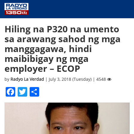
NEWS
Hiling na P320 na umento
PUBLIC SERVICE
sa arawang sahod ng mga
ANNOUNCEMENTS
manggagawa, hindi
PROGRAMS
maibibigay ng mga
ABOUT
employer – ECOP
CONTACT US
by
Radyo La Verdad
| July 3, 2018 (Tuesday) | 4548
Facebook
Twitter
Share