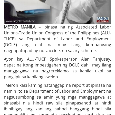
METRO MANILA –
Ipinasa na ng Associated Labor
Unions-Trade Union Congress of the Philippines (ALU-
TUCP) sa Department of Labor and Employment
(DOLE) ang ulat na may ilang kumpanyang
nagpapatupad ng no vaccine, no salary scheme.
Ayon kay ALU-TUCP Spokesperson Alan Tanjusay,
dapat na itong imbestigahan ng DOLE dahil may ilang
manggagawa na nagrereklamo sa kanila ukol sa
pangiipit sa kanilang sweldo.
“Meron kasi kaming natanggap na report at ipinasa na
namin ito sa Department of Labor and Employment na
nagsusumbong sa amin yung mga manggagawa at
sinasabi nila hindi raw sila pinapasahod at hindi
ibinibigay ang kanilang sahod hanggang hindi sila
nagpapakita ng complete vaccination card dun sa