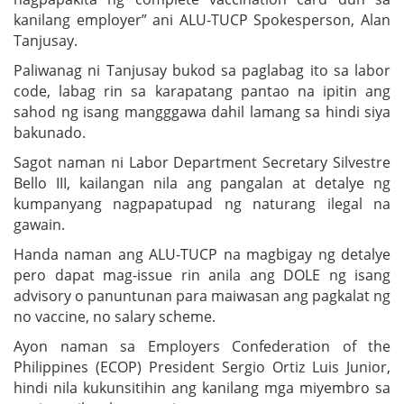
kanilang employer” ani ALU-TUCP Spokesperson, Alan
Tanjusay.
Paliwanag ni Tanjusay bukod sa paglabag ito sa labor
code, labag rin sa karapatang pantao na ipitin ang
sahod ng isang mangggawa dahil lamang sa hindi siya
bakunado.
Sagot naman ni Labor Department Secretary Silvestre
Bello III, kailangan nila ang pangalan at detalye ng
kumpanyang nagpapatupad ng naturang ilegal na
gawain.
Handa naman ang ALU-TUCP na magbigay ng detalye
pero dapat mag-issue rin anila ang DOLE ng isang
advisory o panuntunan para maiwasan ang pagkalat ng
no vaccine, no salary scheme.
Ayon naman sa Employers Confederation of the
Philippines (ECOP) President Sergio Ortiz Luis Junior,
hindi nila kukunsitihin ang kanilang mga miyembro sa