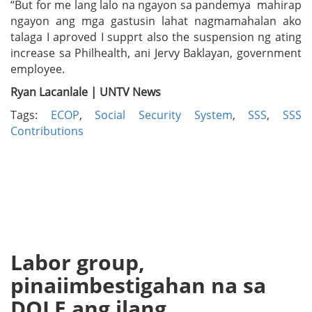
“But for me lang lalo na ngayon sa pandemya mahirap
ngayon ang mga gastusin lahat nagmamahalan ako
talaga I aproved I supprt also the suspension ng ating
increase sa Philhealth, ani Jervy Baklayan, government
employee.
Ryan Lacanlale | UNTV News
Tags:
ECOP
,
Social Security System
,
SSS
,
SSS
Contributions
Labor group,
pinaiimbestigahan na sa
DOLE ang ilang