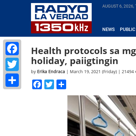
AUGUST 6, 2026,
NEWS
PUBLIC
Health protocols sa mg
holiday, paiigtingin
Facebook
by
Erika Endraca
| March 19, 2021 (Friday) | 21494
Twitter
Facebook
Twitter
Share
Share