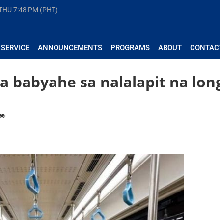
 THU
7:48 PM (PHT)
 SERVICE
ANNOUNCEMENTS
PROGRAMS
ABOUT
CONTAC
a babyahe sa nalalapit na lon