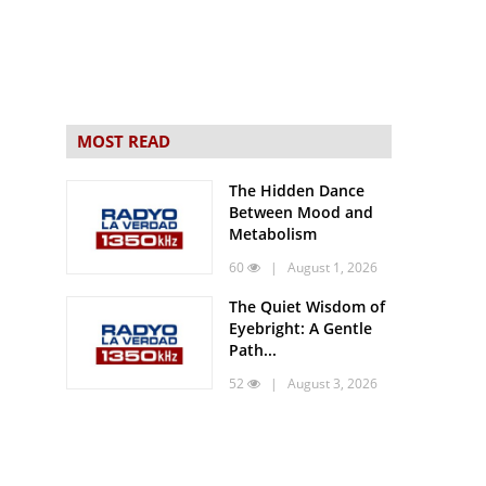
MOST READ
The Hidden Dance
Between Mood and
Metabolism
60
| August 1, 2026
The Quiet Wisdom of
Eyebright: A Gentle
Path...
52
| August 3, 2026