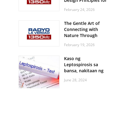
Design Principles for
Every Screen Size
February 24, 2026
The Gentle Art of
Connecting with
Nature Through
Feather Identification
February 19, 2026
Walks
Kaso ng
Leptospirosis sa
bansa, nakitaan ng
pagtaas
June 28, 2024