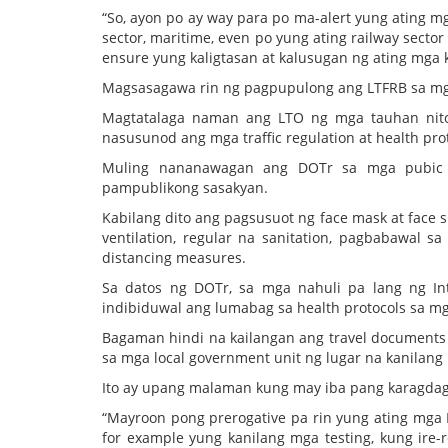
“So, ayon po ay way para po ma-alert yung ating m
sector, maritime, even po yung ating railway sector
ensure yung kaligtasan at kalusugan ng ating mga 
Magsasagawa rin ng pagpupulong ang LTFRB sa mga
Magtatalaga naman ang LTO ng mga tauhan nito
nasusunod ang mga traffic regulation at health pro
Muling nananawagan ang DOTr sa mga pubi
pampublikong sasakyan.
Kabilang dito ang pagsusuot ng face mask at face s
ventilation, regular na sanitation, pagbabawal
distancing measures.
Sa datos ng DOTr, sa mga nahuli pa lang ng Int
indibiduwal ang lumabag sa health protocols sa 
Bagaman hindi na kailangan ang travel documents
sa mga local government unit ng lugar na kanilan
Ito ay upang malaman kung may iba pang karagdaga
“Mayroon pong prerogative pa rin yung ating mga 
for example yung kanilang mga testing, kung ire-r