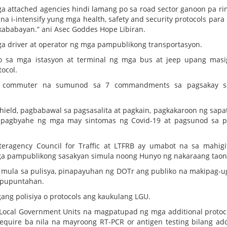
ga attached agencies hindi lamang po sa road sector ganoon pa rin
 na i-intensify yung mga health, safety and security protocols para
kababayan.” ani Asec Goddes Hope Libiran.
 driver at operator ng mga pampublikong transportasyon.
 sa mga istasyon at terminal ng mga bus at jeep upang masi
tocol.
c commuter na sumunod sa 7 commandments sa pagsakay 
hield, pagbabawal sa pagsasalita at pagkain, pagkakaroon ng sapat
 sa pagbyahe ng mga may sintomas ng Covid-19 at pagsunod sa p
eragency Council for Traffic at LTFRB ay umabot na sa mahigi
mga pampublikong sasakyan simula noong Hunyo ng nakaraang taon
 mula sa pulisya, pinapayuhan ng DOTr ang publiko na makipag-
g pupuntahan.
ng polisiya o protocols ang kaukulang LGU.
Local Government Units na magpatupad ng mga additional protoco
equire ba nila na mayroong RT-PCR or antigen testing bilang add