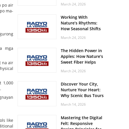
Off? Here’s What Your
March 24, 2026
 po air
Body Might Be
 po ma-
Whispering
Working With
Nature’s Rhythms:
How Seasonal Shifts
gurong
Influence Your Mood
March 24, 2026
and Vitality
sa mga
The Hidden Power in
Apples: How Nature’s
Sweet Fiber Helps
 na air
Keep Your Energy
hysical
March 24, 2026
Steady and Smooth
t 1,000
Discover Your City,
.
Nurture Your Heart:
Why Scenic Bus Tours
ugnayan
Are a Secret Wellness
March 14, 2026
Practice
Mastering the Digital
ls like
Felt: Responsive
itional