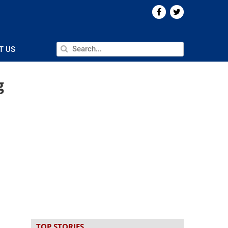
T US
g
TOP STORIES