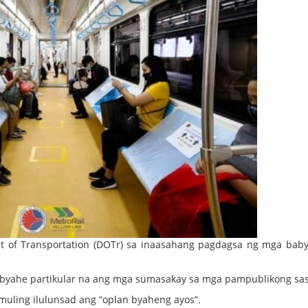
of Transportation (DOTr) sa inaasahang pagdagsa ng mga bab
a byahe partikular na ang mga sumasakay sa mga pampublikong sa
 muling ilulunsad ang “oplan byaheng ayos”.