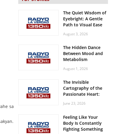
The Quiet Wisdom of
Eyebright: A Gentle
Path to Visual Ease
August 3, 2026
The Hidden Dance
Between Mood and
Metabolism
August 1, 2026
The Invisible
Cartography of the
Passionate Heart:
Meditations on
June 23, 2026
Spatial Solitude in
yahe sa
the Era of the
Feeling Like Your
Roaring Stadiums
sakyan.
Body Is Constantly
Fighting Something