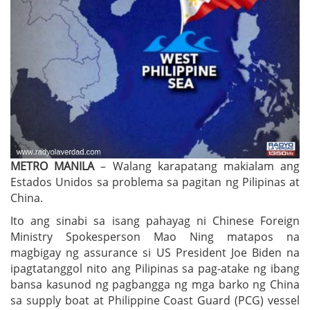
METRO MANILA
– Walang karapatang makialam ang
Estados Unidos sa problema sa pagitan ng Pilipinas at
China.
Ito ang sinabi sa isang pahayag ni Chinese Foreign
Ministry Spokesperson Mao Ning matapos na
magbigay ng assurance si US President Joe Biden na
ipagtatanggol nito ang Pilipinas sa pag-atake ng ibang
bansa kasunod ng pagbangga ng mga barko ng China
sa supply boat at Philippine Coast Guard (PCG) vessel