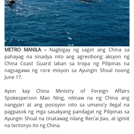
METRO MANILA –
Nagbigay ng sagot ang China sa
pahayag na sinadya nito ang agresibong aksyon ng
China Coast Guard laban sa tropa ng Pilipinas na
nagsagawa ng rore misyon sa Ayungin Shoal noong
June 17.
Ayon kay China Ministry of Foreign Affairs
Spokesperson Mao Ning, nilinaw na ng China ang
nangyari at ang posisyon nito sa umano’y ilegal na
pagpasok ng mga sasakyang pandagat ng Pilipinas sa
Ayungin Shoal na tinatawag nilang Ren’ai Jiao, at iginiit
na teritoryo ito ng China.