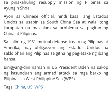
sa pinakahuling resupply mission ng Pilipinas sa
Ayungin Shoal.
Ayon sa Chinese official, hindi kasali ang Estados
Unidos sa usapin sa South China Sea at wala itong
karapatan na makialam sa problema sa pagitan ng
China at Pilipinas.
Sa ilalim ng 1951 mutual defense treaty ng Pilipinas at
Amerika, may obligasyon ang Estados Unidos na
saklolohan ang Pilipinas sa gitna ng pag-atake ng ibang
bansa.
Binigyang-diin naman ni US President Biden na sakop
ng kasunduan ang armed attack sa mga barko ng
Pilipinas sa West Philippine Sea (WPS).
Tags:
China
,
US
,
WPS