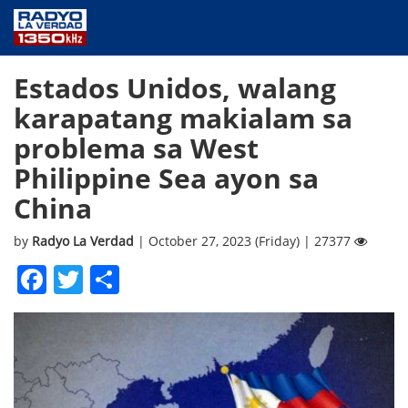
NEWS
Estados Unidos, walang
PUBLIC SERVICE
karapatang makialam sa
ANNOUNCEMENTS
problema sa West
PROGRAMS
Philippine Sea ayon sa
ABOUT
China
CONTACT US
by
Radyo La Verdad
| October 27, 2023 (Friday) | 27377
Facebook
Twitter
Share