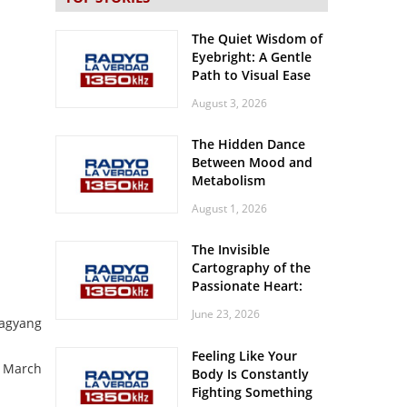
The Quiet Wisdom of
Eyebright: A Gentle
Path to Visual Ease
August 3, 2026
The Hidden Dance
Between Mood and
Metabolism
August 1, 2026
The Invisible
Cartography of the
Passionate Heart:
Meditations on
June 23, 2026
Spatial Solitude in
hagyang
the Era of the
Feeling Like Your
Roaring Stadiums
a March
Body Is Constantly
Fighting Something