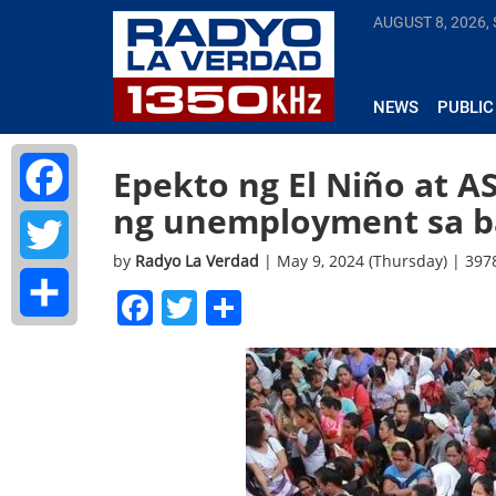
AUGUST 8, 2026,
NEWS
PUBLIC
Epekto ng El Niño at A
ng unemployment sa b
Facebook
by
Radyo La Verdad
| May 9, 2024 (Thursday) | 39
Twitter
Facebook
Twitter
Share
Share