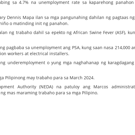
bing sa 4.7% na unemployment rate sa kaparehong panahon
etary Dennis Mapa ilan sa mga pangunahing dahilan ng pagtaas ng
niño o matinding init ng panahon.
lan ng trabaho dahil sa epekto ng African Swine Fever (ASF), ku
 ring pagbaba sa unemployment ang PSA, kung saan nasa 214,000 
n workers at electrical installers.
 ng underemployment o yung mga naghahanap ng karagdagang 
a Pilipinong may trabaho para sa March 2024.
pment Authority (NEDA) na patuloy ang Marcos administrat
ng mas maraming trabaho para sa mga Pilipino.