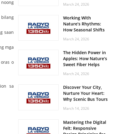
Off? Here’s What Your
 noong
March 24, 2026
Body Might Be
Whispering
 bilang
Working With
Nature’s Rhythms:
How Seasonal Shifts
ng saan
Influence Your Mood
March 24, 2026
and Vitality
ang mga
The Hidden Power in
Apples: How Nature’s
oras o
Sweet Fiber Helps
Keep Your Energy
March 24, 2026
Steady and Smooth
ion sa
Discover Your City,
Nurture Your Heart:
Why Scenic Bus Tours
Are a Secret Wellness
March 14, 2026
Practice
Mastering the Digital
Felt: Responsive