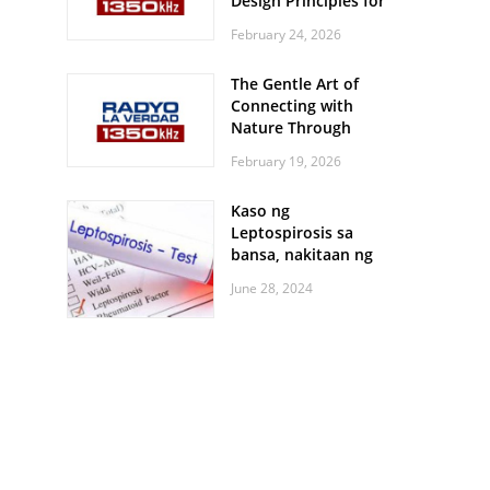
Design Principles for
Every Screen Size
February 24, 2026
The Gentle Art of
Connecting with
Nature Through
Feather Identification
February 19, 2026
Walks
Kaso ng
Leptospirosis sa
bansa, nakitaan ng
pagtaas
June 28, 2024