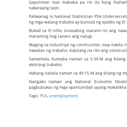
Gayunman mas mababa pa rin ito kung ihaham
nakaraang taon.
Paliwanag ni National Statistician PSA Undersecr
ng mga walang trabaho ay bunsod ng epekto ng El 
Bukod sa El niño, sinasabing marami rin ang nawa
maraming hog raisers ang nalugi.
Maging sa industriya ng construction, may nakita
nawalan ng trabaho. Kabilang na rito ang constructio
Samantala, bumaba naman sa 5.39-M ang bilang
ekstrang trabaho.
Habang naitala naman sa 49.15-M ang bilang ng mg
Nangako naman ang National Economic Develo
pagbubukas ng mga oportunidad upang makalikha 
Tags:
PSA
,
unemployment