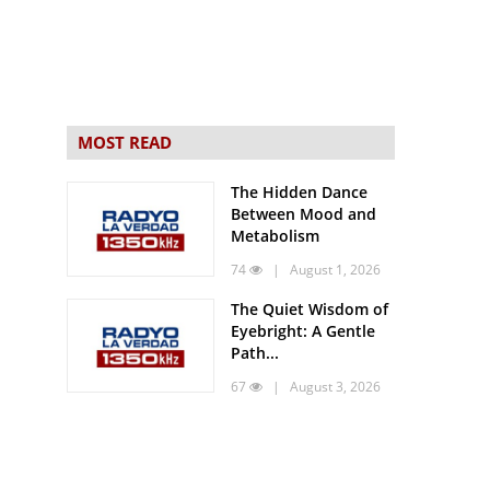
MOST READ
The Hidden Dance
Between Mood and
Metabolism
74
| August 1, 2026
The Quiet Wisdom of
Eyebright: A Gentle
Path...
67
| August 3, 2026