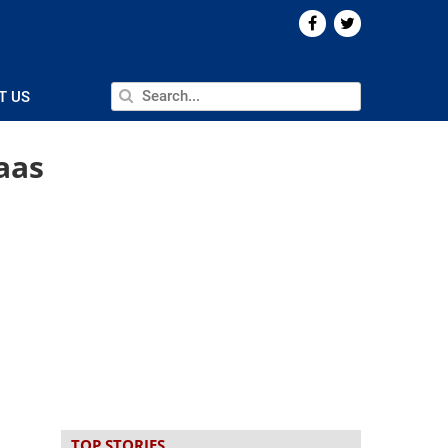
T US
aas
TOP STORIES