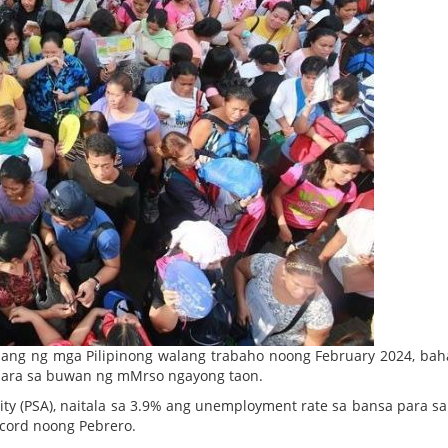
lang ng mga Pilipinong walang trabaho noong February 2024, ba
ara sa buwan ng mMrso ngayong taon.
ority (PSA), naitala sa 3.9% ang unemployment rate sa bansa para s
cord noong Pebrero.