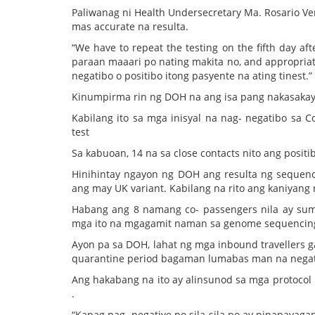
Paliwanag ni Health Undersecretary Ma. Rosario V
mas accurate na resulta.
“We have to repeat the testing on the fifth day aft
paraan maaari po nating makita no, and appropriat
negatibo o positibo itong pasyente na ating tinest
Kinumpirma rin ng DOH na ang isa pang nakasakay n
Kabilang ito sa mga inisyal na nag- negatibo sa Co
test
Sa kabuoan, 14 na sa close contacts nito ang positi
Hinihintay ngayon ng DOH ang resulta ng sequenci
ang may UK variant. Kabilang na rito ang kaniyang 
Habang ang 8 namang co- passengers nila ay sum
mga ito na mgagamit naman sa genome sequencin
Ayon pa sa DOH, lahat ng mga inbound travellers 
quarantine period bagaman lumabas man na negatibo
Ang hakabang na ito ay alinsunod sa mga protocol 
.
“Kapag nag- negative po sila sila po ay pinapayaga