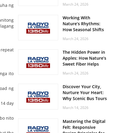
Off? Here’s What Your
March 24, 2026
kuha ng
Body Might Be
Whispering
Working With
anitong
Nature’s Rhythms:
alagang
How Seasonal Shifts
Influence Your Mood
March 24, 2026
and Vitality
 repeat
The Hidden Power in
Apples: How Nature’s
Sweet Fiber Helps
Keep Your Energy
mga ito
March 24, 2026
Steady and Smooth
Discover Your City,
load ng
Nurture Your Heart:
Why Scenic Bus Tours
 14 day
Are a Secret Wellness
March 14, 2026
Practice
bo nito
Mastering the Digital
Felt: Responsive
hat the