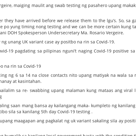
ergeire, maiging maulit ang swab testing ng pasahero upang maka
er they have arrived before we release them to the lgu’s. So, sa g
e po yung timing nong testing and we can be more certain kung t
.” ani DOH Spokesperson Undersecretary Ma. Rosario Vergeire.
g unang UK variant case ay positbo na rin sa Covid-19.
vid-19 pagdating sa pilipinas nguni’t naging Covid-19 positive sa
bo na rin sa Covid-19
ng ng 6 sa 14 na close contacts nito upang matiyak na wala sa 
nanay at kasintahan.
ailalim sa re- swabbing upang malaman kung mataas ang viral 
g
galing saan mang bansa ay kailangang maka- kumpleto ng kanilang
 sila sa kanilang 5th day Covid-19 testing .
upang maagapan ang pagkalat ng uk variant sakaling sila ay positi
ng bumalik sa kanilang local government basta with the condition t