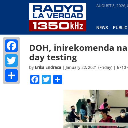
AUGUST 8, 2026,
NEWS
PUBLIC
DOH, inirekomenda na 
day testing
Facebook
by
Erika Endraca
| January 22, 2021 (Friday) | 6710
Twitter
Facebook
Twitter
Share
Share