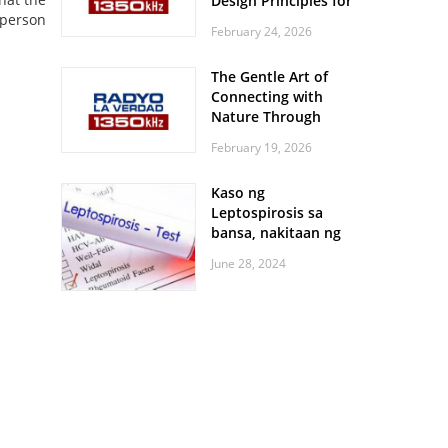
Design Principles for
sperson
Every Screen Size
February 24, 2026
The Gentle Art of
Connecting with
Nature Through
Feather Identification
February 19, 2026
Walks
Kaso ng
Leptospirosis sa
bansa, nakitaan ng
pagtaas
June 28, 2024