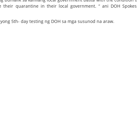
e their quarantine in their local government. “ ani DOH Spoke
ong 5th- day testing ng DOH sa mga susunod na araw.