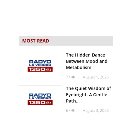
MOST READ
The Hidden Dance
Between Mood and
Metabolism
77
| August 1, 2026
The Quiet Wisdom of
Eyebright: A Gentle
Path...
67
| August 3, 2026