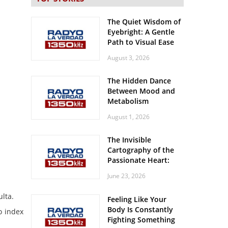
The Quiet Wisdom of
Eyebright: A Gentle
Path to Visual Ease
August 3, 2026
The Hidden Dance
Between Mood and
Metabolism
August 1, 2026
The Invisible
Cartography of the
Passionate Heart:
Meditations on
June 23, 2026
Spatial Solitude in
the Era of the
lta.
Feeling Like Your
Roaring Stadiums
Body Is Constantly
o index
Fighting Something