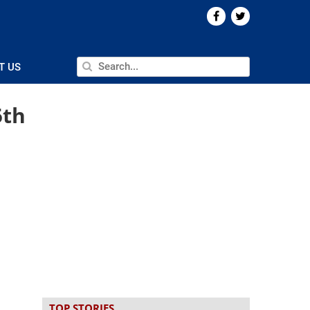
T US
5th
TOP STORIES