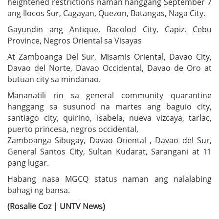
heightened restrictions naman hanggang September 7
ang Ilocos Sur, Cagayan, Quezon, Batangas, Naga City.
Gayundin ang Antique, Bacolod City, Capiz, Cebu
Province, Negros Oriental sa Visayas
At Zamboanga Del Sur, Misamis Oriental, Davao City,
Davao del Norte, Davao Occidental, Davao de Oro at
butuan city sa mindanao.
Mananatili rin sa general community quarantine
hanggang sa susunod na martes ang baguio city,
santiago city, quirino, isabela, nueva vizcaya, tarlac,
puerto princesa, negros occidental,
Zamboanga Sibugay, Davao Oriental , Davao del Sur,
General Santos City, Sultan Kudarat, Sarangani at 11
pang lugar.
Habang nasa MGCQ status naman ang nalalabing
bahagi ng bansa.
(Rosalie Coz | UNTV News)