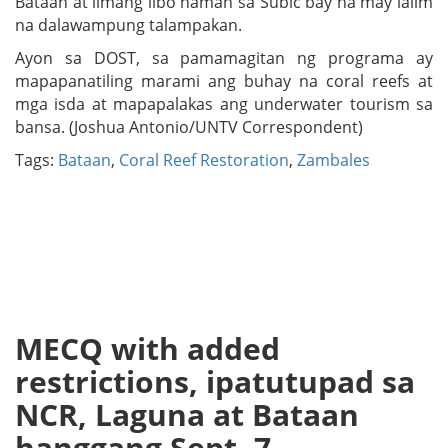
Bataan at limang libo naman sa Subic bay na may lalim
na dalawampung talampakan.
Ayon sa DOST, sa pamamagitan ng programa ay
mapapanatiling marami ang buhay na coral reefs at
mga isda at mapapalakas ang underwater tourism sa
bansa. (Joshua Antonio/UNTV Correspondent)
Tags:
Bataan
,
Coral Reef Restoration
,
Zambales
MECQ with added
restrictions, ipatutupad sa
NCR, Laguna at Bataan
hanggang Sept. 7