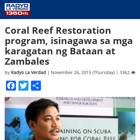
NEWS
Coral Reef Restoration
PUBLIC SERVICE
program, isinagawa sa mga
ANNOUNCEMENTS
karagatan ng Bataan at
PROGRAMS
Zambales
ABOUT
CONTACT US
by
Radyo La Verdad
| November 26, 2015 (Thursday) | 3362
Facebook
Twitter
Share