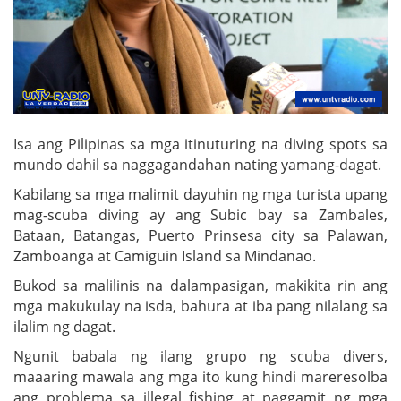
Isa ang Pilipinas sa mga itinuturing na diving spots sa
mundo dahil sa naggagandahan nating yamang-dagat.
Kabilang sa mga malimit dayuhin ng mga turista upang
mag-scuba diving ay ang Subic bay sa Zambales,
Bataan, Batangas, Puerto Prinsesa city sa Palawan,
Zamboanga at Camiguin Island sa Mindanao.
Bukod sa malilinis na dalampasigan, makikita rin ang
mga makukulay na isda, bahura at iba pang nilalang sa
ilalim ng dagat.
Ngunit babala ng ilang grupo ng scuba divers,
maaaring mawala ang mga ito kung hindi mareresolba
ang problema sa illegal fishing at paggamit ng mga