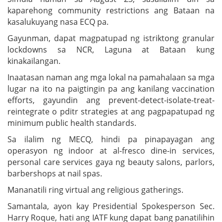
kaparehong community restrictions ang Bataan na
kasalukuyang nasa ECQ pa.
Gayunman, dapat magpatupad ng istriktong granular
lockdowns sa NCR, Laguna at Bataan kung
kinakailangan.
Inaatasan naman ang mga lokal na pamahalaan sa mga
lugar na ito na paigtingin pa ang kanilang vaccination
efforts, gayundin ang prevent-detect-isolate-treat-
reintegrate o pditr strategies at ang pagpapatupad ng
minimum public health standards.
Sa ilalim ng MECQ, hindi pa pinapayagan ang
operasyon ng indoor at al-fresco dine-in services,
personal care services gaya ng beauty salons, parlors,
barbershops at nail spas.
Mananatili ring virtual ang religious gatherings.
Samantala, ayon kay Presidential Spokesperson Sec.
Harry Roque, hati ang IATF kung dapat bang panatilihin