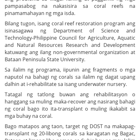
pampasabog na nakasisira sa coral reefs na
pinamamahayan ng mga isda.
Bilang tugon, isang coral reef restoration program ang
isinasagawa ng Department of Science and
Technology-Philippine Council for Agriculture, Aquatic
and Natural Resources Research and Development
katuwang ang ilang non-governmental organization at
Bataan Peninsula State University.
Sa ilalim ng programa, iipunin ang fragments o mga
naputol na bahagi ng corals sa ilalim ng dagat upang
dalhin at i-rehabilitate sa isang underwater nursery.
Tatagal ng tatlong buwan ang rehabilitasyon o
hanggang sa muling maka-recover ang nasirang bahagi
ng coral bago ito ita-transplant o muling ikakabit sa
mga buhay na coral.
Bago matapos ang taon, target ng DOST na makapag-
transplant ng 20-libong corals sa karagatan ng Bagac,