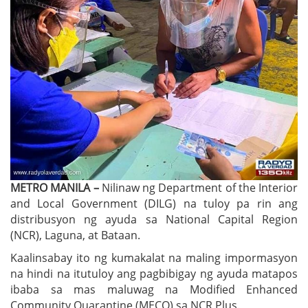
METRO MANILA –
Nilinaw ng Department of the Interior
and Local Government (DILG) na tuloy pa rin ang
distribusyon ng ayuda sa National Capital Region
(NCR), Laguna, at Bataan.
Kaalinsabay ito ng kumakalat na maling impormasyon
na hindi na itutuloy ang pagbibigay ng ayuda matapos
ibaba sa mas maluwag na Modified Enhanced
Community Quarantine (MECQ) sa NCR Plus.