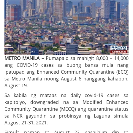
METRO MANILA –
Pumapalo sa mahigit 8,000 – 14,000
ang COVID-19 cases sa buong bansa mula nang
ipatupad ang Enhanced Community Quarantine (ECQ)
sa Metro Manila noong August 6 hanggang kahapon,
August 19.
Sa kabila ng mataas na daily covid-19 cases sa
kapitolyo, downgraded na sa Modified Enhanced
Community Quarantine (MECQ) ang quarantine status
sa NCR gayundin sa probinsya ng Laguna simula
August 21-31, 2021.
Simula naman sa August 23, sasailalim din sa