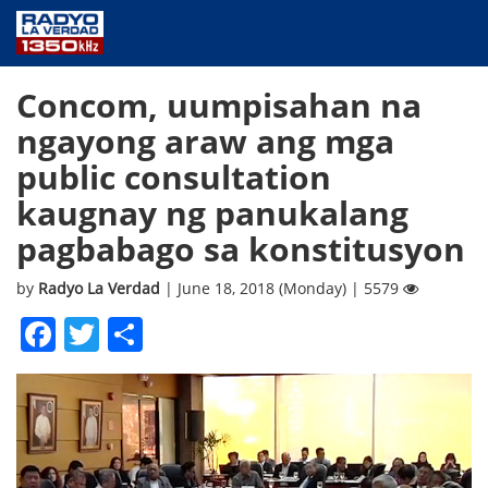
NEWS
Concom, uumpisahan na
PUBLIC SERVICE
ngayong araw ang mga
ANNOUNCEMENTS
public consultation
PROGRAMS
kaugnay ng panukalang
ABOUT
pagbabago sa konstitusyon
CONTACT US
by
Radyo La Verdad
| June 18, 2018 (Monday) | 5579
Facebook
Twitter
Share