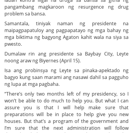
pangambang magkaroon ng resurgence ng drug
problem sa bansa.
Samantala, tiniyak naman ng presidente na
maipagpapatuloy ang pagpapatayo ng mga bahay ng
mga biktima ng bagyong Agaton kahit wala na siya sa
pwesto.
Dumalaw rin ang presidente sa Baybay City, Leyte
noong araw ng Biyernes (April 15).
Isa ang probinsya ng Leyte sa pinaka-apektado ng
bagyo kung saan marami ang nasawi dahil sa pagguho
ng lupa at mga pagbaha.
“There’s only two months left of my presidency, so I
won’t be able to do much to help you. But what I can
assure you is that I will help make sure that
preparations will be in place to help give you new
houses. But that’s a program of the government and
I’m sure that the next administration will follow