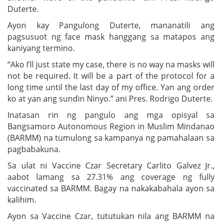
Duterte.
Ayon kay Pangulong Duterte, mananatili ang
pagsusuot ng face mask hanggang sa matapos ang
kaniyang termino.
“Ako I’ll just state my case, there is no way na masks will
not be required. It will be a part of the protocol for a
long time until the last day of my office. Yan ang order
ko at yan ang sundin Ninyo.” ani Pres. Rodrigo Duterte.
Inatasan rin ng pangulo ang mga opisyal sa
Bangsamoro Autonomous Region in Muslim Mindanao
(BARMM) na tumulong sa kampanya ng pamahalaan sa
pagbabakuna.
Sa ulat ni Vaccine Czar Secretary Carlito Galvez Jr.,
aabot lamang sa 27.31% ang coverage ng fully
vaccinated sa BARMM. Bagay na nakakabahala ayon sa
kalihim.
Ayon sa Vaccine Czar, tututukan nila ang BARMM na