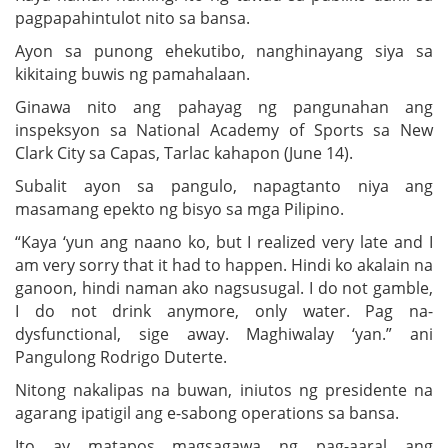
pagpapahintulot nito sa bansa.
Ayon sa punong ehekutibo, nanghinayang siya sa
kikitaing buwis ng pamahalaan.
Ginawa nito ang pahayag ng pangunahan ang
inspeksyon sa National Academy of Sports sa New
Clark City sa Capas, Tarlac kahapon (June 14).
Subalit ayon sa pangulo, napagtanto niya ang
masamang epekto ng bisyo sa mga Pilipino.
“Kaya ‘yun ang naano ko, but I realized very late and I
am very sorry that it had to happen. Hindi ko akalain na
ganoon, hindi naman ako nagsusugal. I do not gamble,
I do not drink anymore, only water. Pag na-
dysfunctional, sige away. Maghiwalay ‘yan.” ani
Pangulong Rodrigo Duterte.
Nitong nakalipas na buwan, iniutos ng presidente na
agarang ipatigil ang e-sabong operations sa bansa.
Ito ay matapos magsagawa ng pag-aaral ang