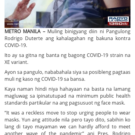
METRO MANILA –
Muling binigyang diin ni Pangulong
Rodrigo Duterte ang kahalagahan ng bakuna kontra
COVID-19.
Ito ay sa gitna ng banta ng bagong COVID-19 strain na
XE variant.
Ayon sa pangulo, nababahala siya sa posibleng pagtaas
muli ng kaso ng COVID-19 sa bansa.
Kaya naman hindi niya hahayaan na basta na lamang
magluwag sa ipinatutupad na minimum public health
standards partikular na ang pagsusuot ng face mask.
“It was a reckless move to stop urging people to wear
masks. Yun ang attitude nila pero tayo dito, sabihin ko
lang di tayo mayaman we can hardly afford to meet
another wave of the pandemic” ani Pres. Rodrigo