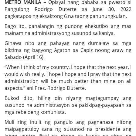
METRO MANILA –
Opisyal nang bababa sa pwesto si
Pangulong Rodrigo Duterte sa June 30, 2022
pagkatapos ng eksaktong 6 na taong panunungkulan.
Bago ito, panalangin ng punong ehekutibo ang mas
mainam na administrasyong susunod sa kaniya.
Ginawa nito ang pahayag nang dumalaw sa mga
biktima ng bagyong Agaton sa Capiz noong araw ng
Sabado (April 16).
“When I think of my country, I hope that the next year, I
would wish really. I hope I hope and I pray that the next
administration will be much better than mine on all
aspects.” ani Pres. Rodrigo Duterte.
Bukod dito, hiling din niyang magtagumpay ang
susunod na administrasyon sa pakikipag-payapaan sa
mga rebeldeng komunista.
Muli ring inulit ng pangulo ang pagnanasa nitong
maipagpatuloy sana ng susunod na presidente ang
laban kontra iligal na droga sa bansa sa gitna ng