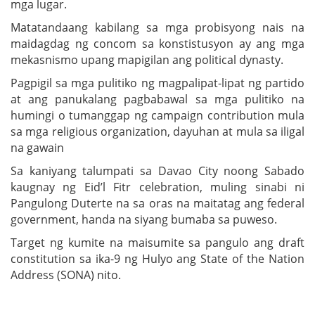
mga lugar.
Matatandaang kabilang sa mga probisyong nais na
maidagdag ng concom sa konstistusyon ay ang mga
mekasnismo upang mapigilan ang political dynasty.
Pagpigil sa mga pulitiko ng magpalipat-lipat ng partido
at ang panukalang pagbabawal sa mga pulitiko na
humingi o tumanggap ng campaign contribution mula
sa mga religious organization, dayuhan at mula sa iligal
na gawain
Sa kaniyang talumpati sa Davao City noong Sabado
kaugnay ng Eid’l Fitr celebration, muling sinabi ni
Pangulong Duterte na sa oras na maitatag ang federal
government, handa na siyang bumaba sa puweso.
Target ng kumite na maisumite sa pangulo ang draft
constitution sa ika-9 ng Hulyo ang State of the Nation
Address (SONA) nito.