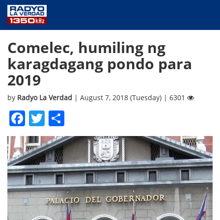
NEWS
Comelec, humiling ng
PUBLIC SERVICE
karagdagang pondo para
ANNOUNCEMENTS
2019
PROGRAMS
ABOUT
by
Radyo La Verdad
| August 7, 2018 (Tuesday) | 6301
CONTACT US
Facebook
Twitter
Share