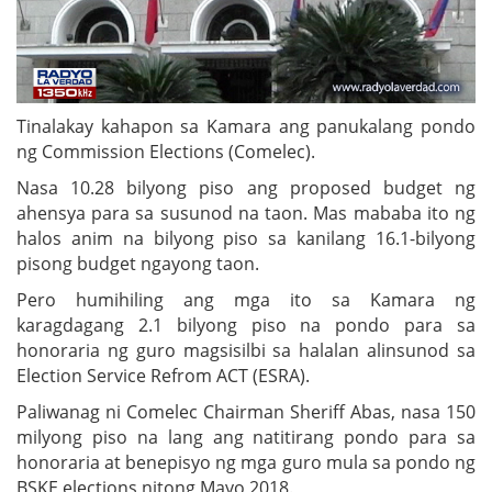
Tinalakay kahapon sa Kamara ang panukalang pondo
ng Commission Elections (Comelec).
Nasa 10.28 bilyong piso ang proposed budget ng
ahensya para sa susunod na taon. Mas mababa ito ng
halos anim na bilyong piso sa kanilang 16.1-bilyong
pisong budget ngayong taon.
Pero humihiling ang mga ito sa Kamara ng
karagdagang 2.1 bilyong piso na pondo para sa
honoraria ng guro magsisilbi sa halalan alinsunod sa
Election Service Refrom ACT (ESRA).
Paliwanag ni Comelec Chairman Sheriff Abas, nasa 150
milyong piso na lang ang natitirang pondo para sa
honoraria at benepisyo ng mga guro mula sa pondo ng
BSKE elections nitong Mayo 2018.