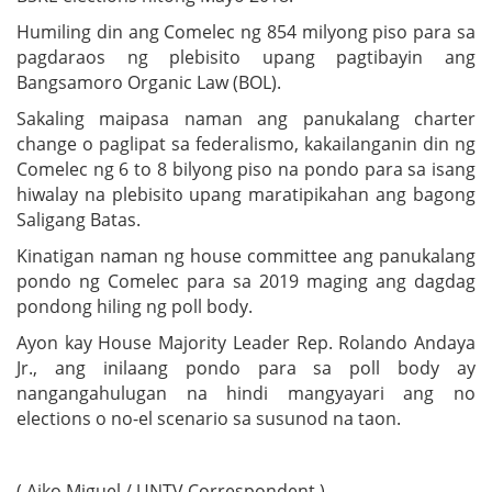
Humiling din ang Comelec ng 854 milyong piso para sa
pagdaraos ng plebisito upang pagtibayin ang
Bangsamoro Organic Law (BOL).
Sakaling maipasa naman ang panukalang charter
change o paglipat sa federalismo, kakailanganin din ng
Comelec ng 6 to 8 bilyong piso na pondo para sa isang
hiwalay na plebisito upang maratipikahan ang bagong
Saligang Batas.
Kinatigan naman ng house committee ang panukalang
pondo ng Comelec para sa 2019 maging ang dagdag
pondong hiling ng poll body.
Ayon kay House Majority Leader Rep. Rolando Andaya
Jr., ang inilaang pondo para sa poll body ay
nangangahulugan na hindi mangyayari ang no
elections o no-el scenario sa susunod na taon.
( Aiko Miguel / UNTV Correspondent )