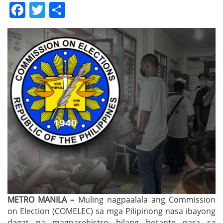
Facebook
Twitter
Share
METRO MANILA –
Muling nagpaalala ang Commission
on Election (COMELEC) sa mga Pilipinong nasa ibayong
dagat na magparehistro bilang botante para sa