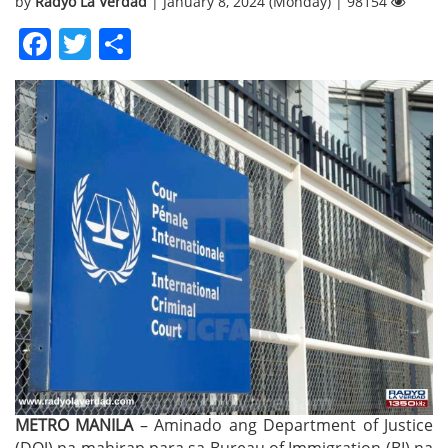
by
Radyo La Verdad
| January 8, 2024 (Monday) | 98154
Facebook
Twitter
Share
METRO MANILA
– Aminado ang Department of Justice