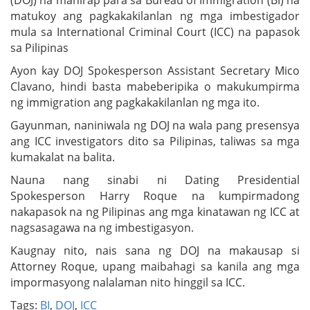
(DOJ) na mahirap para sa Bureau of Immigration (BI) na
matukoy ang pagkakakilanlan ng mga imbestigador
mula sa International Criminal Court (ICC) na papasok
sa Pilipinas
Ayon kay DOJ Spokesperson Assistant Secretary Mico
Clavano, hindi basta mabeberipika o makukumpirma
ng immigration ang pagkakakilanlan ng mga ito.
Gayunman, naniniwala ng DOJ na wala pang presensya
ang ICC investigators dito sa Pilipinas, taliwas sa mga
kumakalat na balita.
Nauna nang sinabi ni Dating Presidential
Spokesperson Harry Roque na kumpirmadong
nakapasok na ng Pilipinas ang mga kinatawan ng ICC at
nagsasagawa na ng imbestigasyon.
Kaugnay nito, nais sana ng DOJ na makausap si
Attorney Roque, upang maibahagi sa kanila ang mga
impormasyong nalalaman nito hinggil sa ICC.
Tags:
BI
,
DOJ
,
ICC