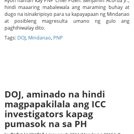
Ayon naman kay PNP Chief PGen. Benjamin Acorda Jr.,
hindi maaaring mabalewala ang maraming buhay at
dugo na isinakripisyo para sa kapayapaan ng Mindanao
at posibleng magresulta umano ng gulo ang
paghihiwalay dito.
Tags:
DOJ
,
Mindanao
,
PNP
DOJ, aminado na hindi
magpapakilala ang ICC
investigators kapag
pumasok na sa PH