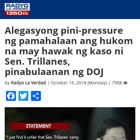
NEWS
Alegasyong pini-pressure
PUBLIC SERVICE
ng pamahalaan ang hukom
ANNOUNCEMENTS
na may hawak ng kaso ni
PROGRAMS
Sen. Trillanes,
ABOUT
pinabulaanan ng DOJ
CONTACT US
by
Radyo La Verdad
| October 15, 2018 (Monday) | 7908
Facebook
Twitter
Share