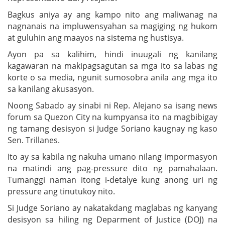
Bagkus aniya ay ang kampo nito ang maliwanag na
nagnanais na impluwensyahan sa magiging ng hukom
at guluhin ang maayos na sistema ng hustisya.
Ayon pa sa kalihim, hindi inuugali ng kanilang
kagawaran na makipagsagutan sa mga ito sa labas ng
korte o sa media, ngunit sumosobra anila ang mga ito
sa kanilang akusasyon.
Noong Sabado ay sinabi ni Rep. Alejano sa isang news
forum sa Quezon City na kumpyansa ito na magbibigay
ng tamang desisyon si Judge Soriano kaugnay ng kaso
Sen. Trillanes.
Ito ay sa kabila ng nakuha umano nilang impormasyon
na matindi ang pag-pressure dito ng pamahalaan.
Tumanggi naman itong i-detalye kung anong uri ng
pressure ang tinutukoy nito.
Si Judge Soriano ay nakatakdang maglabas ng kanyang
desisyon sa hiling ng Deparment of Justice (DOJ) na