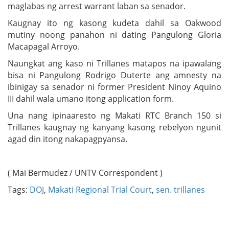
maglabas ng arrest warrant laban sa senador.
Kaugnay ito ng kasong kudeta dahil sa Oakwood
mutiny noong panahon ni dating Pangulong Gloria
Macapagal Arroyo.
Naungkat ang kaso ni Trillanes matapos na ipawalang
bisa ni Pangulong Rodrigo Duterte ang amnesty na
ibinigay sa senador ni former President Ninoy Aquino
III dahil wala umano itong application form.
Una nang ipinaaresto ng Makati RTC Branch 150 si
Trillanes kaugnay ng kanyang kasong rebelyon ngunit
agad din itong nakapagpyansa.
( Mai Bermudez / UNTV Correspondent )
Tags:
DOJ
,
Makati Regional Trial Court
,
sen. trillanes