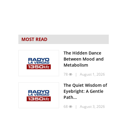
MOST READ
The Hidden Dance
Between Mood and
Metabolism
78
| August 1, 2026
The Quiet Wisdom of
Eyebright: A Gentle
Path...
68
| August 3, 2026