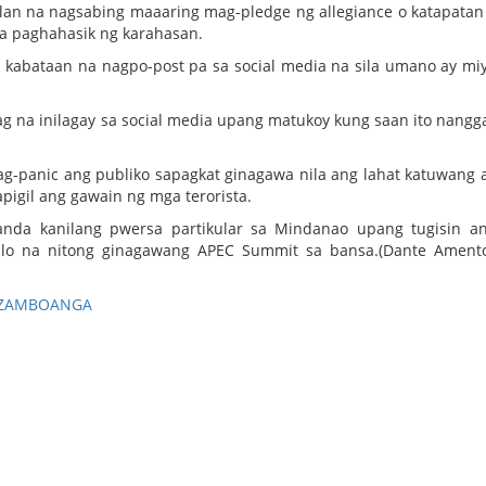
lan na nagsabing maaaring mag-pledge ng allegiance o katapatan 
a paghahasik ng karahasan.
 kabataan na nagpo-post pa sa social media na sila umano ay m
yag na inilagay sa social media upang matukoy kung saan ito nangga
ag-panic ang publiko sapagkat ginagawa nila ang lahat katuwang 
igil ang gawain ng mga terorista.
anda kanilang pwersa partikular sa Mindanao upang tugisin a
lalo na nitong ginagawang APEC Summit sa bansa.(Dante Amen
ZAMBOANGA