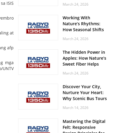
Off? Here’s What Your
sa ISIS
March 24, 2026
Body Might Be
Whispering
Working With
iyembro
Nature’s Rhythms:
How Seasonal Shifts
ling at
Influence Your Mood
March 24, 2026
and Vitality
ang afp
The Hidden Power in
Apples: How Nature’s
ng mga
Sweet Fiber Helps
to/UNTV
Keep Your Energy
March 24, 2026
Steady and Smooth
Discover Your City,
Nurture Your Heart:
Why Scenic Bus Tours
Are a Secret Wellness
March 14, 2026
Practice
Mastering the Digital
Felt: Responsive