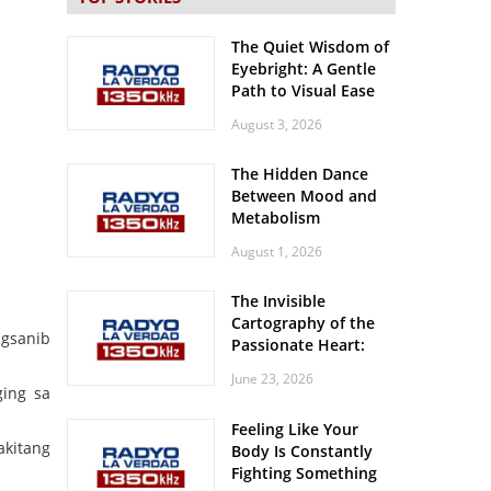
The Quiet Wisdom of
Eyebright: A Gentle
Path to Visual Ease
August 3, 2026
The Hidden Dance
Between Mood and
Metabolism
August 1, 2026
The Invisible
Cartography of the
agsanib
Passionate Heart:
Meditations on
June 23, 2026
Spatial Solitude in
ging sa
the Era of the
Feeling Like Your
Roaring Stadiums
akitang
Body Is Constantly
Fighting Something