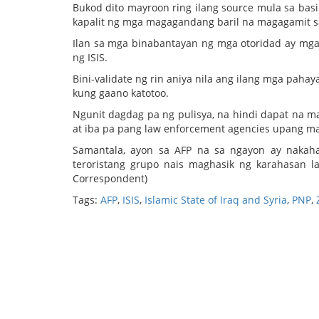
Bukod dito mayroon ring ilang source mula sa basi
kapalit ng mga magagandang baril na magagamit s
Ilan sa mga binabantayan ng mga otoridad ay mga
ng ISIS.
Bini-validate ng rin aniya nila ang ilang mga paha
kung gaano katotoo.
Ngunit dagdag pa ng pulisya, na hindi dapat na m
at iba pa pang law enforcement agencies upang map
Samantala, ayon sa AFP na sa ngayon ay nakah
teroristang grupo nais maghasik ng karahasan 
Correspondent)
Tags:
AFP
,
ISIS
,
Islamic State of Iraq and Syria
,
PNP
,