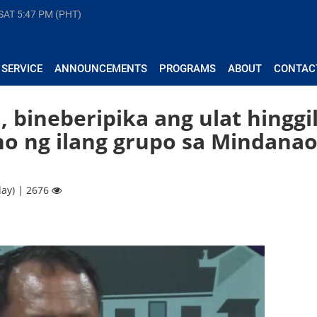
 SAT
5:47 PM (PHT)
 SERVICE
ANNOUNCEMENTS
PROGRAMS
ABOUT
CONTAC
bineberipika ang ulat hinggil
no ng ilang grupo sa Mindanao
ay) | 2676