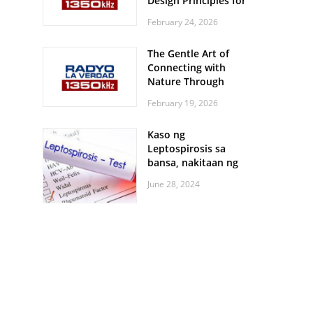
Design Principles for
Every Screen Size
February 24, 2026
The Gentle Art of
Connecting with
Nature Through
Feather Identification
February 19, 2026
Walks
Kaso ng
Leptospirosis sa
bansa, nakitaan ng
pagtaas
June 28, 2024