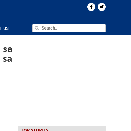
T US
 sa
 sa
TOP STORIES