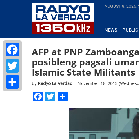
AUGUST 8, 2026,
NEWS
PUBLIC
AFP at PNP Zamboanga, 
posibleng pagsali uma
Facebook
Islamic State Militants
Twitter
by
Radyo La Verdad
| November 18, 2015 (Wednesd
Facebook
Twitter
Share
Share