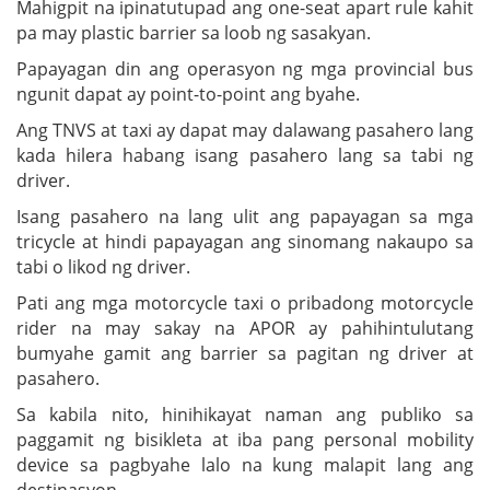
Mahigpit na ipinatutupad ang one-seat apart rule kahit
pa may plastic barrier sa loob ng sasakyan.
Papayagan din ang operasyon ng mga provincial bus
ngunit dapat ay point-to-point ang byahe.
Ang TNVS at taxi ay dapat may dalawang pasahero lang
kada hilera habang isang pasahero lang sa tabi ng
driver.
Isang pasahero na lang ulit ang papayagan sa mga
tricycle at hindi papayagan ang sinomang nakaupo sa
tabi o likod ng driver.
Pati ang mga motorcycle taxi o pribadong motorcycle
rider na may sakay na APOR ay pahihintulutang
bumyahe gamit ang barrier sa pagitan ng driver at
pasahero.
Sa kabila nito, hinihikayat naman ang publiko sa
paggamit ng bisikleta at iba pang personal mobility
device sa pagbyahe lalo na kung malapit lang ang
destinasyon.