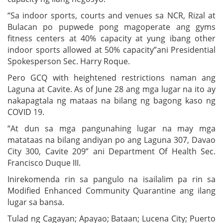
“Sa indoor sports, courts and venues sa NCR, Rizal at
Bulacan po pupwede pong magoperate ang gyms
fitness centers at 40% capacity at yung ibang other
indoor sports allowed at 50% capacity”ani Presidential
Spokesperson Sec. Harry Roque.
Pero GCQ with heightened restrictions naman ang
Laguna at Cavite. As of June 28 ang mga lugar na ito ay
nakapagtala ng mataas na bilang ng bagong kaso ng
COVID 19.
“At dun sa mga pangunahing lugar na may mga
matataas na bilang andiyan po ang Laguna 307, Davao
City 300, Cavite 209” ani Department Of Health Sec.
Francisco Duque III.
Inirekomenda rin sa pangulo na isailalim pa rin sa
Modified Enhanced Community Quarantine ang ilang
lugar sa bansa.
Tulad ng Cagayan; Apayao; Bataan; Lucena City; Puerto