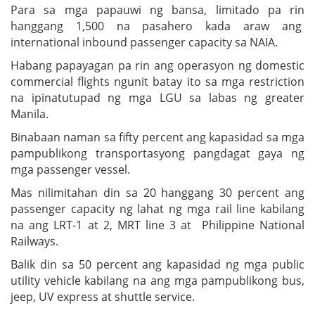
Para sa mga papauwi ng bansa, limitado pa rin
hanggang 1,500 na pasahero kada araw ang
international inbound passenger capacity sa NAIA.
Habang papayagan pa rin ang operasyon ng domestic
commercial flights ngunit batay ito sa mga restriction
na ipinatutupad ng mga LGU sa labas ng greater
Manila.
Binabaan naman sa fifty percent ang kapasidad sa mga
pampublikong transportasyong pangdagat gaya ng
mga passenger vessel.
Mas nilimitahan din sa 20 hanggang 30 percent ang
passenger capacity ng lahat ng mga rail line kabilang
na ang LRT-1 at 2, MRT line 3 at Philippine National
Railways.
Balik din sa 50 percent ang kapasidad ng mga public
utility vehicle kabilang na ang mga pampublikong bus,
jeep, UV express at shuttle service.