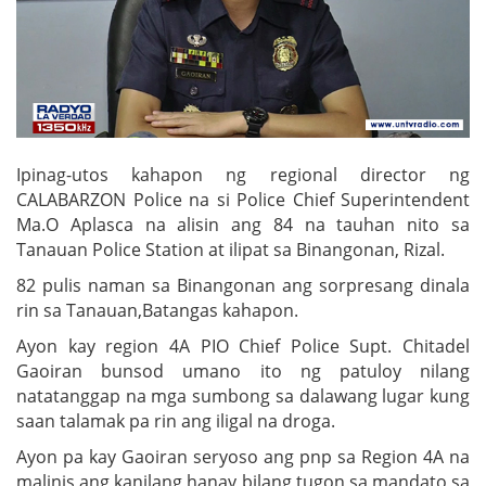
Ipinag-utos kahapon ng regional director ng
CALABARZON Police na si Police Chief Superintendent
Ma.O Aplasca na alisin ang 84 na tauhan nito sa
Tanauan Police Station at ilipat sa Binangonan, Rizal.
82 pulis naman sa Binangonan ang sorpresang dinala
rin sa Tanauan,Batangas kahapon.
Ayon kay region 4A PIO Chief Police Supt. Chitadel
Gaoiran bunsod umano ito ng patuloy nilang
natatanggap na mga sumbong sa dalawang lugar kung
saan talamak pa rin ang iligal na droga.
Ayon pa kay Gaoiran seryoso ang pnp sa Region 4A na
malinis ang kanilang hanay bilang tugon sa mandato sa