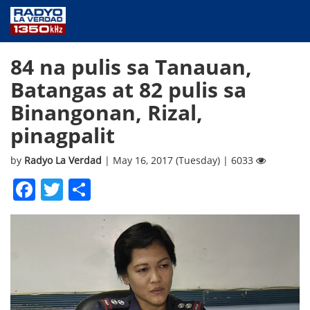
NEWS
84 na pulis sa Tanauan,
PUBLIC SERVICE
Batangas at 82 pulis sa
ANNOUNCEMENTS
Binangonan, Rizal,
PROGRAMS
pinagpalit
ABOUT
CONTACT US
by
Radyo La Verdad
| May 16, 2017 (Tuesday) | 6033
Facebook
Twitter
Share