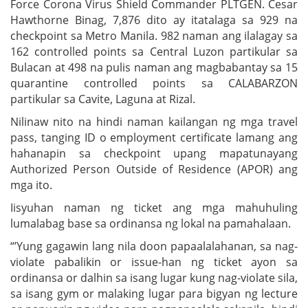
Force Corona Virus Shield Commander PLTGEN. Cesar
Hawthorne Binag, 7,876 dito ay itatalaga sa 929 na
checkpoint sa Metro Manila. 982 naman ang ilalagay sa
162 controlled points sa Central Luzon partikular sa
Bulacan at 498 na pulis naman ang magbabantay sa 15
quarantine controlled points sa CALABARZON
partikular sa Cavite, Laguna at Rizal.
Nilinaw nito na hindi naman kailangan ng mga travel
pass, tanging ID o employment certificate lamang ang
hahanapin sa checkpoint upang mapatunayang
Authorized Person Outside of Residence (APOR) ang
mga ito.
Iisyuhan naman ng ticket ang mga mahuhuling
lumalabag base sa ordinansa ng lokal na pamahalaan.
“’Yung gagawin lang nila doon papaalalahanan, sa nag-
violate pabalikin or issue-han ng ticket ayon sa
ordinansa or dalhin sa isang lugar kung nag-violate sila,
sa isang gym or malaking lugar para bigyan ng lecture