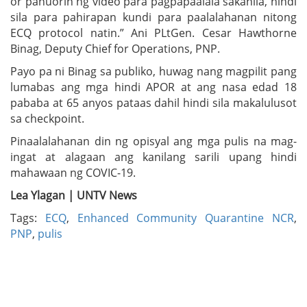
or panuorin ng video para pagpapaalala sakanila, hindi
sila para pahirapan kundi para paalalahanan nitong
ECQ protocol natin.” Ani PLtGen. Cesar Hawthorne
Binag, Deputy Chief for Operations, PNP.
Payo pa ni Binag sa publiko, huwag nang magpilit pang
lumabas ang mga hindi APOR at ang nasa edad 18
pababa at 65 anyos pataas dahil hindi sila makalulusot
sa checkpoint.
Pinaalalahanan din ng opisyal ang mga pulis na mag-
ingat at alagaan ang kanilang sarili upang hindi
mahawaan ng COVIC-19.
Lea Ylagan | UNTV News
Tags:
ECQ
,
Enhanced Community Quarantine NCR
,
PNP
,
pulis