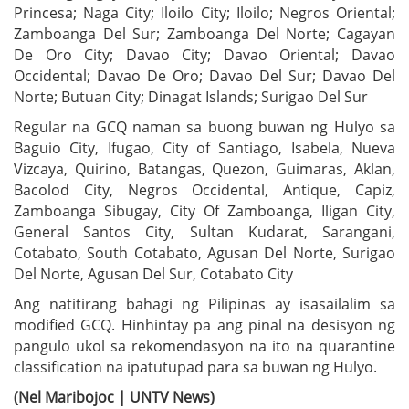
Princesa; Naga City; Iloilo City; Iloilo; Negros Oriental;
Zamboanga Del Sur; Zamboanga Del Norte; Cagayan
De Oro City; Davao City; Davao Oriental; Davao
Occidental; Davao De Oro; Davao Del Sur; Davao Del
Norte; Butuan City; Dinagat Islands; Surigao Del Sur
Regular na GCQ naman sa buong buwan ng Hulyo sa
Baguio City, Ifugao, City of Santiago, Isabela, Nueva
Vizcaya, Quirino, Batangas, Quezon, Guimaras, Aklan,
Bacolod City, Negros Occidental, Antique, Capiz,
Zamboanga Sibugay, City Of Zamboanga, Iligan City,
General Santos City, Sultan Kudarat, Sarangani,
Cotabato, South Cotabato, Agusan Del Norte, Surigao
Del Norte, Agusan Del Sur, Cotabato City
Ang natitirang bahagi ng Pilipinas ay isasailalim sa
modified GCQ. Hinhintay pa ang pinal na desisyon ng
pangulo ukol sa rekomendasyon na ito na quarantine
classification na ipatutupad para sa buwan ng Hulyo.
(Nel Maribojoc | UNTV News)