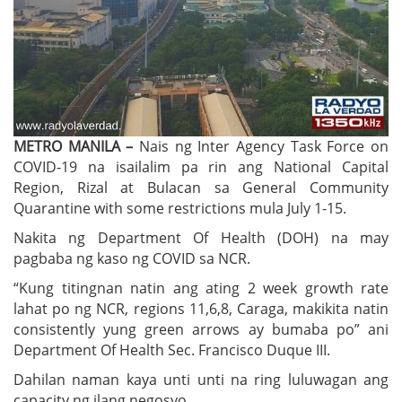
METRO MANILA –
Nais ng Inter Agency Task Force on
COVID-19 na isailalim pa rin ang National Capital
Region, Rizal at Bulacan sa General Community
Quarantine with some restrictions mula July 1-15.
Nakita ng Department Of Health (DOH) na may
pagbaba ng kaso ng COVID sa NCR.
“Kung titingnan natin ang ating 2 week growth rate
lahat po ng NCR, regions 11,6,8, Caraga, makikita natin
consistently yung green arrows ay bumaba po” ani
Department Of Health Sec. Francisco Duque III.
Dahilan naman kaya unti unti na ring luluwagan ang
capacity ng ilang negosyo.