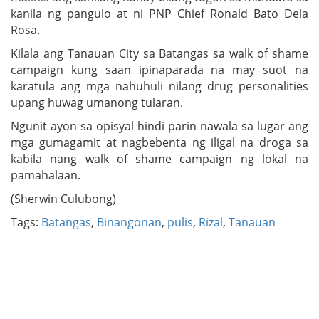
kanila ng pangulo at ni PNP Chief Ronald Bato Dela
Rosa.
Kilala ang Tanauan City sa Batangas sa walk of shame
campaign kung saan ipinaparada na may suot na
karatula ang mga nahuhuli nilang drug personalities
upang huwag umanong tularan.
Ngunit ayon sa opisyal hindi parin nawala sa lugar ang
mga gumagamit at nagbebenta ng iligal na droga sa
kabila nang walk of shame campaign ng lokal na
pamahalaan.
(Sherwin Culubong)
Tags:
Batangas
,
Binangonan
,
pulis
,
Rizal
,
Tanauan