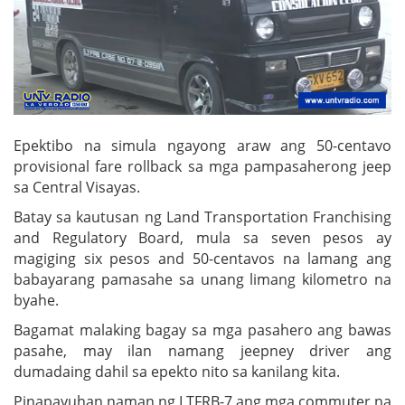
Epektibo na simula ngayong araw ang 50-centavo
provisional fare rollback sa mga pampasaherong jeep
sa Central Visayas.
Batay sa kautusan ng Land Transportation Franchising
and Regulatory Board, mula sa seven pesos ay
magiging six pesos and 50-centavos na lamang ang
babayarang pamasahe sa unang limang kilometro na
byahe.
Bagamat malaking bagay sa mga pasahero ang bawas
pasahe, may ilan namang jeepney driver ang
dumadaing dahil sa epekto nito sa kanilang kita.
Pinapayuhan naman ng LTFRB-7 ang mga commuter na