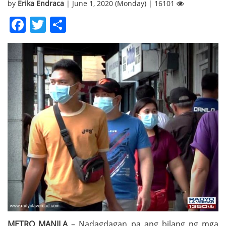
by
Erika Endraca
| June 1, 2020 (Monday) | 16101
Facebook
Twitter
Share
METRO MANILA
– Nadagdagan pa ang bilang ng mga