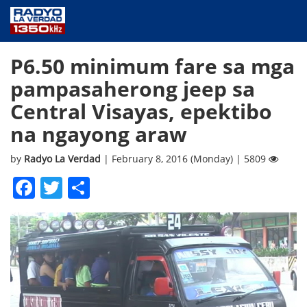
NEWS
P6.50 minimum fare sa mga
PUBLIC SERVICE
pampasaherong jeep sa
ANNOUNCEMENTS
Central Visayas, epektibo
PROGRAMS
na ngayong araw
ABOUT
CONTACT US
by
Radyo La Verdad
| February 8, 2016 (Monday) | 5809
Facebook
Twitter
Share