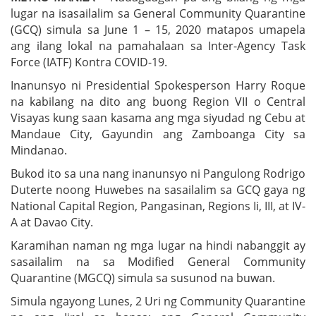
lugar na isasailalim sa General Community Quarantine
(GCQ) simula sa June 1 – 15, 2020 matapos umapela
ang ilang lokal na pamahalaan sa Inter-Agency Task
Force (IATF) Kontra COVID-19.
Inanunsyo ni Presidential Spokesperson Harry Roque
na kabilang na dito ang buong Region VII o Central
Visayas kung saan kasama ang mga siyudad ng Cebu at
Mandaue City, Gayundin ang Zamboanga City sa
Mindanao.
Bukod ito sa una nang inanunsyo ni Pangulong Rodrigo
Duterte noong Huwebes na sasailalim sa GCQ gaya ng
National Capital Region, Pangasinan, Regions Ii, III, at IV-
A at Davao City.
Karamihan naman ng mga lugar na hindi nabanggit ay
sasailalim na sa Modified General Community
Quarantine (MGCQ) simula sa susunod na buwan.
Simula ngayong Lunes, 2 Uri ng Community Quarantine