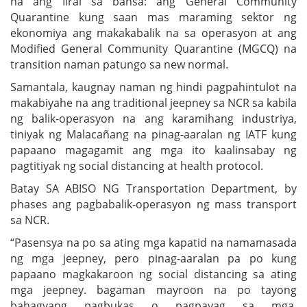
na ang Iiral sa bansa: ang General Community
Quarantine kung saan mas maraming sektor ng
ekonomiya ang makakabalik na sa operasyon at ang
Modified General Community Quarantine (MGCQ) na
transition naman patungo sa new normal.
Samantala, kaugnay naman ng hindi pagpahintulot na
makabiyahe na ang traditional jeepney sa NCR sa kabila
ng balik-operasyon na ang karamihang industriya,
tiniyak ng Malacañang na pinag-aaralan ng IATF kung
papaano magagamit ang mga ito kaalinsabay ng
pagtitiyak ng social distancing at health protocol.
Batay SA ABISO NG Transportation Department, by
phases ang pagbabalik-operasyon ng mass transport
sa NCR.
“Pasensya na po sa ating mga kapatid na namamasada
ng mga jeepney, pero pinag-aaralan pa po kung
papaano magkakaroon ng social distancing sa ating
mga jeepney. bagaman mayroon na po tayong
bahagyang pagbukas o pagpayag sa mga.