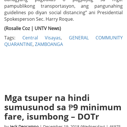
pampublikong transportasyon, ang pangunahing
guidelines po diyan social distancing” ani Presidential
Spokesperson Sec. Harry Roque.
(Rosalie Coz | UNTV News)
Tags:
Central Visayas
,
GENERAL COMMUNITY
QUARANTINE
,
ZAMBOANGA
Mga tsuper na hindi
sumusunod sa ₱9 minimum
fare, isumbong – DOTr
by
Jeck Deocampo
| December 19, 2018 (Wednesday) | 46975