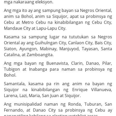
mga nakaraang eleksyon.
Ang mga ito ay ang sampung bayan sa Negros Oriental,
anim sa Bohol, anim sa Siquijor, apat sa probinsya ng
Cebu at Metro Cebu na kinabibilangan ng Cebu City,
Mandaue City at Lapu-Lapu City.
Kasama sa sampung lugar na tututukan sa Negros
Oriental ay ang Guihulngan City, Canlaon City, Bais City,
Siaton, Ayungon, Mabinay, Manjuyod, Tayasan, Santa
Catalina, at Zamboangita.
Ang mga bayan ng Buenavista, Clarin, Danao, Pilar,
Tubigon at Inabanga para naman sa probinsya ng
Bohol.
Samantala, kasama pa rin ang anim na bayan ng
Siquijor na kinabibilangan ng Enrique Villanueva,
Larena, Lazi, Maria, San Juan at Siquijor.
Ang munisipalidad naman ng Ronda, Tuburan, San
Fernando, at Danao City sa probinsya ng Cebu ay
nananatiling kabilang sa election watchlist areas.