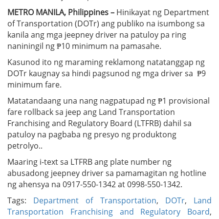
METRO MANILA, Philippines –
Hinikayat ng Department
of Transportation (DOTr) ang publiko na isumbong sa
kanila ang mga jeepney driver na patuloy pa ring
naniningil ng ₱10 minimum na pamasahe.
Kasunod ito ng maraming reklamong natatanggap ng
DOTr kaugnay sa hindi pagsunod ng mga driver sa ₱9
minimum fare.
Matatandaang una nang nagpatupad ng ₱1 provisional
fare rollback sa jeep ang Land Transportation
Franchising and Regulatory Board (LTFRB) dahil sa
patuloy na pagbaba ng presyo ng produktong
petrolyo..
Maaring i-text sa LTFRB ang plate number ng
abusadong jeepney driver sa pamamagitan ng hotline
ng ahensya na 0917-550-1342 at 0998-550-1342.
Tags:
Department of Transportation
,
DOTr
,
Land
Transportation Franchising and Regulatory Board
,