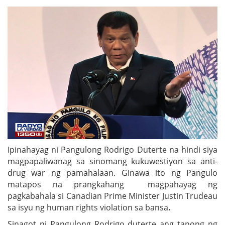
Ipinahayag ni Pangulong Rodrigo Duterte na hindi siya
magpapaliwanag sa sinomang kukuwestiyon sa anti-
drug war ng pamahalaan. Ginawa ito ng Pangulo
matapos na prangkahang magpahayag ng
pagkabahala si Canadian Prime Minister Justin Trudeau
sa isyu ng human rights violation sa bansa
.
Sinagot ni Pangulong Rodrigo duterte ang tanong ng