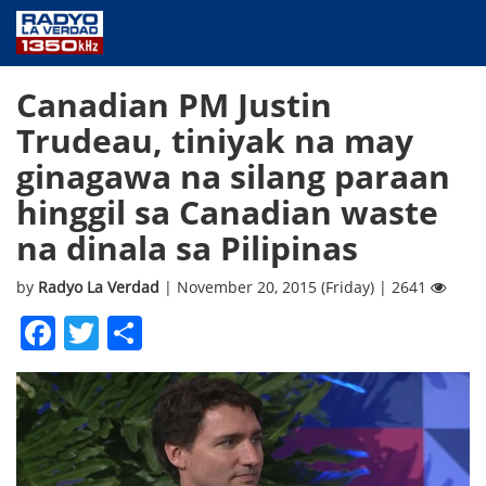
NEWS
Canadian PM Justin
PUBLIC SERVICE
Trudeau, tiniyak na may
ANNOUNCEMENTS
ginagawa na silang paraan
PROGRAMS
hinggil sa Canadian waste
ABOUT
na dinala sa Pilipinas
CONTACT US
by
Radyo La Verdad
| November 20, 2015 (Friday) | 2641
Facebook
Twitter
Share