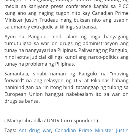
media sa kaniyang press conference kagabi sa PICC
kung ano ang naging tugon nito kay Canadian Prime
Minister Justin Trudeau nang buksan nito ang usapin
sa umano‘y extrajudicial killings sa bansa.
Ayon sa Pangulo, hindi alam ng mga banyagang
tumutuligsa sa war on drugs ng administrasyon ang
tunay na nangyayari sa Pilipinas. Paliwanag ng Pangulo,
hindi extra judicial killings kundi ang narco-politics ang
tunay na problema ng Pilipinas.
Samantala, sinabi naman ng Pangulo na “moving
forward” na ang relasyon ng U.S. at Pilipinas habang
naninindigan pa rin itong hindi tatanggap ng tulong sa
European Union hanggat nakekealam ito sa war on
drugs sa bansa.
( Macky Libradilla / UNTV Correspondent )
Tags:
Anti-drug war
,
Canadian Prime Minister Justin