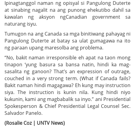
Ipinagtanggol naman ng opisyal si Pangulong Duterte
at sinabing nagalit na ang punong ehekutibo dahil sa
kawalan ng aksyon ngCanadian government sa
naturang isyu.
Tumugon na ang Canada sa mga binitiwang pahayag ni
Pangulong Duterte at batay sa ulat gumagawa na ito
ng paraan upang maresolba ang problema.
“No, bakit naman irresponsible eh apat na taon mong
tinapon ‘yung basura sa bansa natin, hindi ka mag-
sasalita ng ganoon? That’s an expression of outrage,
couched in a very strong term. (What if Canada fails?
Bakit naman hindi magagawa? Eh kung may instruction
siya. The instruction is kunin nila. Kung hindi niyo
kukunin, kami ang magbabalik sa inyo.” ani Presidential
Spokesperson & Chief Presidential Legal Counsel Sec.
Salvador Panelo.
(Rosalie Coz | UNTV News)